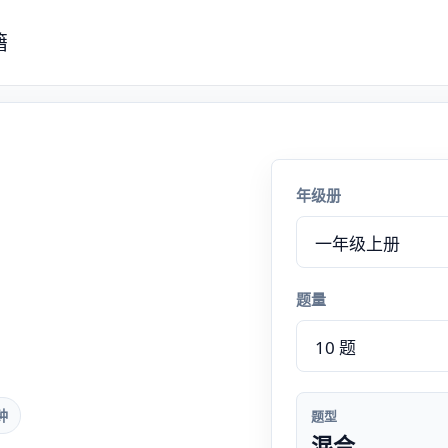
籍
年级册
题量
钟
题型
混合