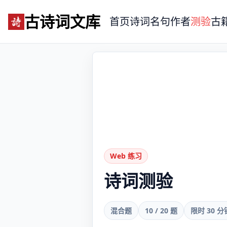
古诗词文库
首页
诗词
名句
作者
测验
古
Web 练习
诗词测验
混合题
10 / 20 题
限时 30 分