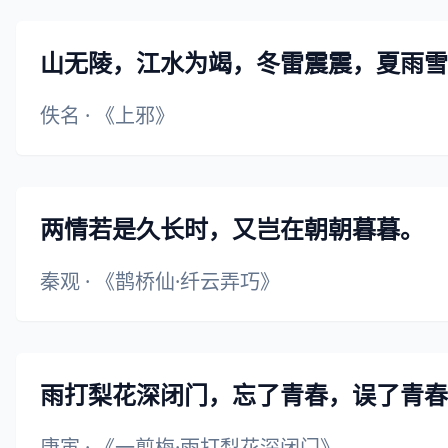
山无陵，江水为竭，冬雷震震，夏雨雪
佚名
·
《上邪》
两情若是久长时，又岂在朝朝暮暮。
秦观
·
《鹊桥仙·纤云弄巧》
雨打梨花深闭门，忘了青春，误了青春
唐寅
·
《一剪梅·雨打梨花深闭门》