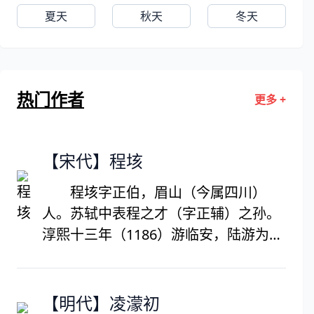
夏天
秋天
冬天
热门作者
更多 +
【宋代】程垓
程垓字正伯，眉山（今属四川）
人。苏轼中表程之才（字正辅）之孙。
淳熙十三年（1186）游临安，陆游为其
所藏山谷帖作跋，未几归蜀。撰有帝王
君臣论及时务利害策五十篇。绍熙三年
（1192），已五十许，杨万里荐以应贤
【明代】凌濛初