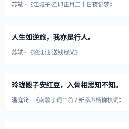
苏轼
·
《江城子·乙卯正月二十日夜记梦》
人生如逆旅，我亦是行人。
苏轼
·
《临江仙·送钱穆父》
玲珑骰子安红豆，入骨相思知不知。
温庭筠
·
《南歌子词二首 / 新添声杨柳枝词》