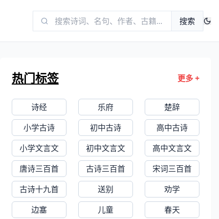
搜索
热门标签
更多 +
诗经
乐府
楚辞
小学古诗
初中古诗
高中古诗
小学文言文
初中文言文
高中文言文
唐诗三百首
古诗三百首
宋词三百首
古诗十九首
送别
劝学
边塞
儿童
春天