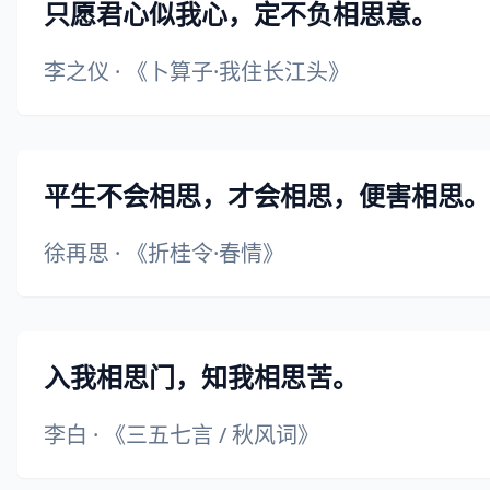
只愿君心似我心，定不负相思意。
李之仪
·
《卜算子·我住长江头》
平生不会相思，才会相思，便害相思。
徐再思
·
《折桂令·春情》
入我相思门，知我相思苦。
李白
·
《三五七言 / 秋风词》