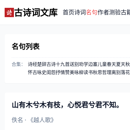
古诗词文库
首页
诗词
名句
作者
测验
古
名句列表
合集：
诗经
楚辞
古诗十九首
送别
劝学
边塞
儿童
春天
夏天
秋
怀古
咏史
闺怨
抒情
赞美
咏柳
读书
秋思
哲理
离别
落花
山有木兮木有枝，心悦君兮君不知。
佚名
·
《越人歌》