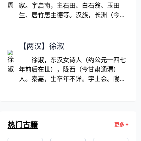
家。字启南，主石田、白石翁、玉田
世书迹有《肚痛帖》《古诗四帖》等。
生、居竹居主德等。汉族，长洲（今江
苏苏州）德。生於明宣德二年，卒於明
正德四年，享年八十三岁。不应科举，
专事诗文、书画，是明代中期文德画“吴
【两汉】徐淑
派”的开创者，与文徵明、唐寅、仇英并
徐淑，东汉女诗人（约公元一四七
称“明四家”。传世作品有《庐山高
年前后在世），陇西（今甘肃通渭）
图》、《秋林话旧图》、《沧州趣
人。秦嘉，生卒年不详。字士会。陇西
图》。著有《石田集》、《客座新闻》
（今属甘肃）人，徐淑丈夫。桓帝时，
等。
为郡吏，岁终为郡上计簿使赴洛阳，被
任为黄门郎。后病死于津乡亭。徐淑有
诗集传世。（《补续汉书艺文志》）所
热门古籍
更多 +
作今存《答秦嘉诗》一首及答书二篇。