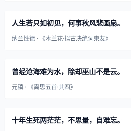
人生若只如初见，何事秋风悲画扇。
纳兰性德
·
《木兰花·拟古决绝词柬友》
曾经沧海难为水，除却巫山不是云。
元稹
·
《离思五首·其四》
十年生死两茫茫，不思量，自难忘。