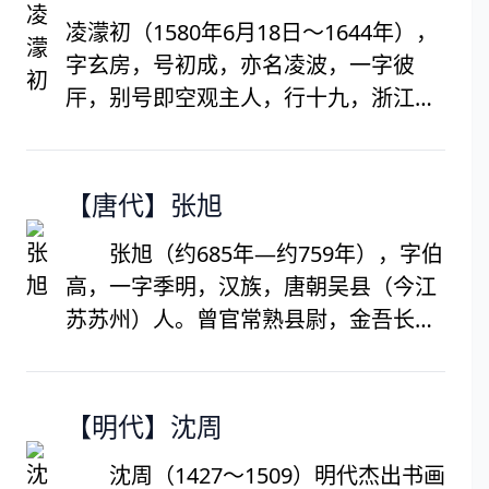
良方正科。绍熙五年（1194）乡人王称
凌濛初（1580年6月18日～1644年），
序其词，谓“程正伯以诗词名，乡之人所
字玄房，号初成，亦名凌波，一字彼
知也。余顷岁游都下，数见朝士，往往
厈，别号即空观主人，行十九，浙江湖
亦称道正伯佳句”。冯煦《蒿庵论词》：
州府乌程县（今浙江省湖州市吴兴区织
“程正伯凄婉绵丽，与草窗所录《绝妙好
里镇晟舍）人。明代文学家、小说家和
词》家法相近。”有《书舟词》（一作
雕版印书家。十八岁补廪膳生，后多次
【唐代】张旭
《书舟雅词》）一卷。
赴考均未中。崇祯十七年（1644年），
张旭（约685年—约759年），字伯
被农民起义军围困于房村，率众抵抗，
高，一字季明，汉族，唐朝吴县（今江
呕血而死。 其著作《初刻拍案惊奇》和
苏苏州）人。曾官常熟县尉，金吾长
《二刻拍案惊奇》与同时期文学家冯梦
史。善草书，性好酒，世称张颠。与李
龙所著的《喻世明言》、《警世通
白、贺知章等人共列饮中八仙之一。唐
言》、《醒世恒言》合称“三言二拍”，
文宗曾下诏，以李白诗歌、裴旻剑舞、
【明代】沈周
是中国古典短篇小说的代表。
张旭草书为“三绝”。又工诗，与贺知
沈周（1427～1509）明代杰出书画
章、张若虚、包融号称“吴中四士”。传