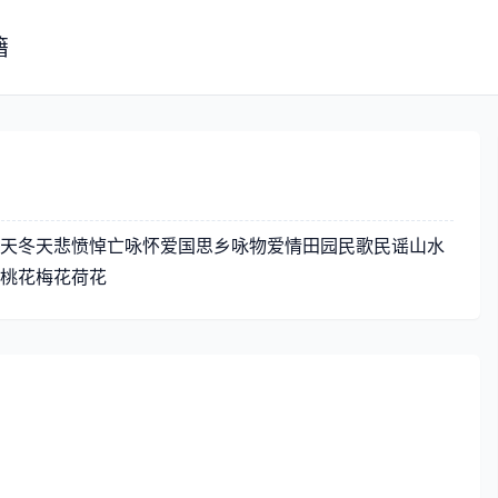
籍
天
冬天
悲愤
悼亡
咏怀
爱国
思乡
咏物
爱情
田园
民歌
民谣
山水
桃花
梅花
荷花