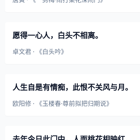
愿得一心人，白头不相离。
卓文君
·
《白头吟》
人生自是有情痴，此恨不关风与月。
欧阳修
·
《玉楼春·尊前拟把归期说》
去年今日此门中，人面桃花相映红。