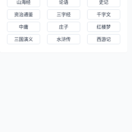
山海经
论语
史记
资治通鉴
三字经
千字文
中庸
庄子
红楼梦
三国演义
水浒传
西游记