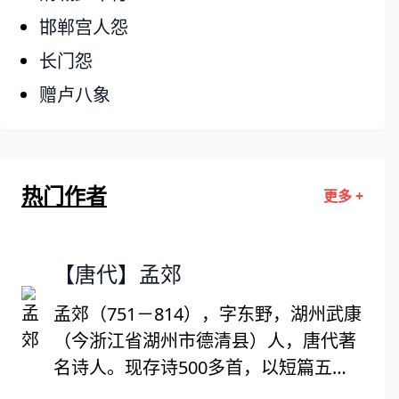
邯郸宫人怨
长门怨
赠卢八象
热门作者
更多 +
【唐代】孟郊
孟郊（751－814），字东野，湖州武康
（今浙江省湖州市德清县）人，唐代著
名诗人。现存诗500多首，以短篇五古
最多。有“诗囚”之称。又与贾岛齐名，