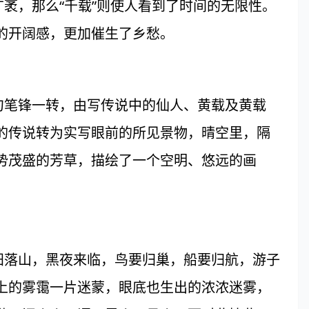
广袤，那么“千载”则使人看到了时间的无限性。
的开阔感，更加催生了乡愁。
笔锋一转，由写传说中的仙人、黄载及黄载
的传说转为实写眼前的所见景物，晴空里，隔
势茂盛的芳草，描绘了一个空明、悠远的画
落山，黑夜来临，鸟要归巢，船要归航，游子
上的雾霭一片迷蒙，眼底也生出的浓浓迷雾，