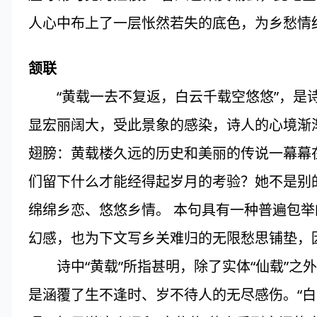
人心中布上了一层怅然若失的底色，为乡愁情
颔联
“黄载一去不复返，白云千载空悠悠”，是诗
显宏丽阔大，受此景象的感染，诗人的心境渐
翅膀：黄载楼久远的历史和美丽的传说一幕幕
们留下什么才能经得起岁月的考验？她不是别
绵绵乡恋、悠悠乡情。 本句具有一种普遍包
幻感，也为下文写乡关难归的无限愁思铺垫，
诗中“黄载”所指甚明，除了实体“仙载”之外，
是涵覆了生不逢时、岁不待人的无尽感伤。“白