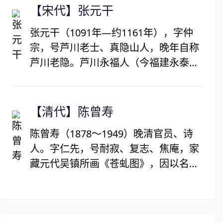
史迁、太史公、历史之父。他以其“究天
【宋代】张元干
人之际，通古今之变，成一家之言”的史
张元干（1091年—约1161年），字仲
识创作了中国第一部纪传体通史《史
宗，号芦川老士、真隐山人，晚年自称
记》（原名《太史公书》）。被公认为
芦川老隐。芦川永福人（今福建永泰舍
是中国史书的典范，该书记载了从上古
口镇月洲村人）。历任太学上舍生、陈
传说中的黄帝时期，到汉武帝元狩元
留县丞。金兵围汴，秦桧当国时，入李
年，长达3000多年的历史，是“二十四
纲麾下，坚决抗金，力谏死守。曾赋
【清代】陈曾寿
史”之首，被鲁迅誉为“史家之绝唱，无
《贺新郎》词赠李纲，后秦桧闻此事，
韵之《离骚》”。
陈曾寿（1878～1949）晚清官员、诗
以他事追赴大理寺除名削籍。元干尔后
人。字仁先，号耐寂、复志、焦庵，家
漫游江浙等地，客死他乡，卒年约七
藏元代吴镇所画《苍虬图》，因以名
十，归葬闽之螺山。张元干与张孝祥一
阁，自称苍虬居士，湖北蕲水县（今浠
起号称南宋初期“词坛双璧”。
水县）巴河陈家大岭人，状元陈沆曾
孙。光绪二十九年进士，官至都察院广