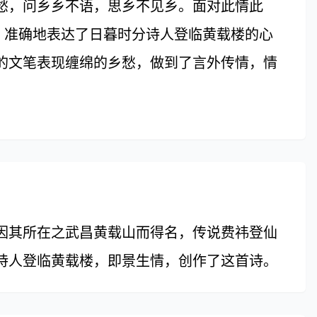
愁，问乡乡不语，思乡不见乡。面对此情此
，准确地表达了日暮时分诗人登临黄载楼的心
的文笔表现缠绵的乡愁，做到了言外传情，情
其所在之武昌黄载山而得名，传说费祎登仙
诗人登临黄载楼，即景生情，创作了这首诗。