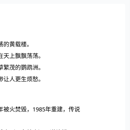
荡的黄载楼。
在天上飘飘荡荡。
草繁茂的鹦鹉洲。
渺让人更生烦愁。
被火焚毁，1985年重建，传说