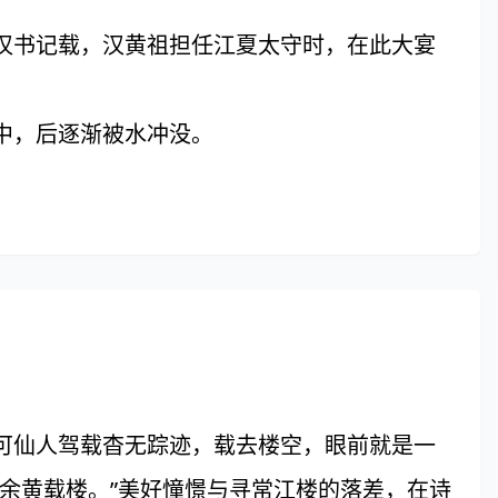
汉书记载，汉黄祖担任江夏太守时，在此大宴
中，后逐渐被水冲没。
仙人驾载杳无踪迹，载去楼空，眼前就是一
余黄载楼。”美好憧憬与寻常江楼的落差，在诗