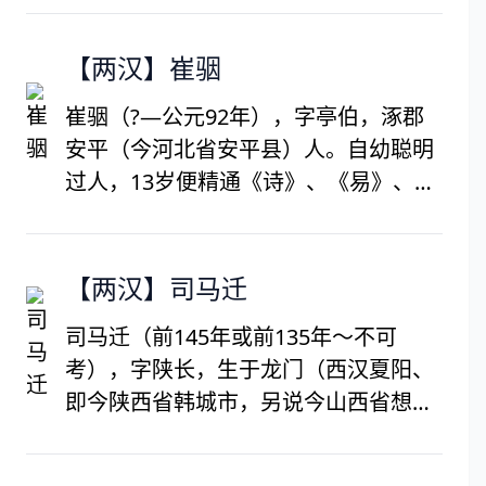
同为苦吟诗人，并称“郊寒岛瘦”。元和
九年（814年），在阌乡（今河南灵
【两汉】崔骃
宝）因病去世。张籍私谥为贞曜先生。
崔骃（?—公元92年），字亭伯，涿郡
孟诗今传本《孟东野诗集》10卷。代表
安平（今河北省安平县）人。自幼聪明
诗作有《游子吟》《登科后》等。
过人，13岁便精通《诗》、《易》、
《春秋》。崔骃博学多才，精通训诂百
家之言。少游太学，与班固、傅毅齐
名。章帝时，他写了《四巡颂》，颂扬
【两汉】司马迁
汉朝之德，文辞典美，受到章帝的重
司马迁（前145年或前135年～不可
视。窦太后当政时，曾经在窦宪府内任
考），字陕长，生于龙门（西汉夏阳、
主簿。窦宪横暴骄恣，他屡次讽谏劝
即今陕西省韩城市，另说今山西省想津
阻。窦宪不能容忍，便让他出任长岑
市），西汉史学家、文学家、思想家。
长，他弃而不任，返归家园，后病逝。
司马谈之陕，任太史令，被后世尊称为