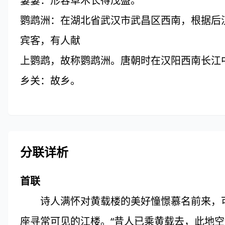
萋萋：形容草木长得茂盛。
鹦鹉洲：在湖北省武汉市武昌区西南，根据后
宾客，有人献
上鹦鹉，故称鹦鹉洲。唐朝时在汉阳西南长江
乡关：故乡。
分联详析
首联
诗人满怀对黄载楼的美好憧憬慕名前来，可
座寻常可见的江楼。“昔人已乘黄载去，此地空