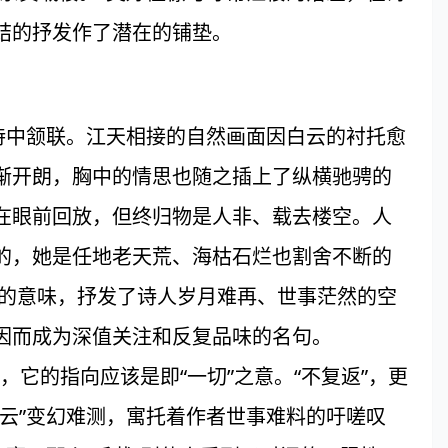
结的抒发作了潜在的铺垫。
中颔联。江天相接的自然画面因白云的衬托愈
渐开朗，胸中的情思也随之插上了纵横驰骋的
在眼前回放，但终归物是人非、载去楼空。人
的，她是任地老天荒、海枯石烂也割舍不断的
举的意味，抒发了诗人岁月难再、世事茫然的空
因而成为深值关注和反复品味的名句。
它的指向应该是即“一切”之意。“不复返”，更
云”变幻难测，寓托着作者世事难料的吁嗟叹