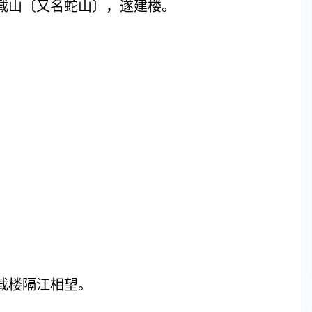
载山〔又名蛇山〕，遂建楼。
载楼隔江相望。