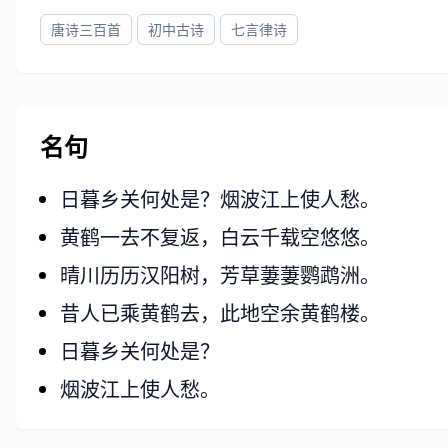
唐诗三百首
初中古诗
七言律诗
名句
日暮乡关何处是？烟波江上使人愁。
黄鹤一去不复返，白云千载空悠悠。
晴川历历汉阳树，芳草萋萋鹦鹉洲。
昔人已乘黄鹤去，此地空余黄鹤楼。
日暮乡关何处是？
烟波江上使人愁。