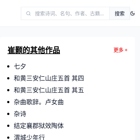
搜索
崔颢的其他作品
更多 +
七夕
和黄三安仁山庄五首 其四
和黄三安仁山庄五首 其五
杂曲歌辞。卢女曲
杂诗
结定襄郡狱效陶体
渭城少年行