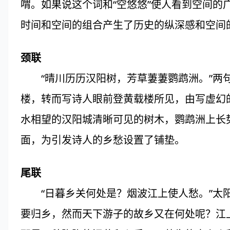
喟。如果说这个词和“空悠悠”使人看到空间的
时间和空间的组合产生了历史的纵深感和空间
颈联
“晴川历历汉阳树，芳草萋萋鹦鹉洲。”两句
楼，转而写诗人眼前登黄载楼所见，由写虚幻
水相望的汉阳城清晰可见的树木，鹦鹉洲上长
面，为引发诗人的乡愁设置了铺垫。
尾联
“日暮乡关何处是？烟波江上使人愁。”太阳
要归乡，然而天下游子的故乡又在何处呢？江