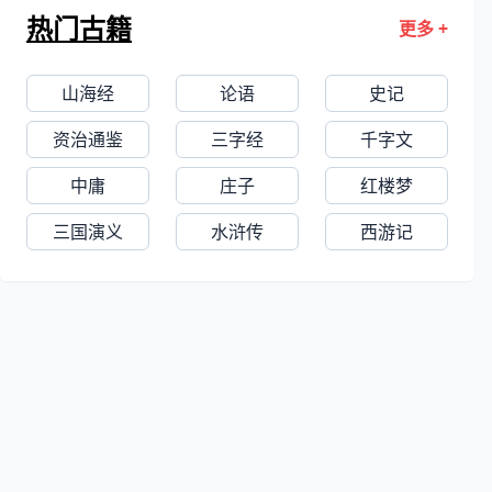
东监察御史，入民国，筑室杭州小南
热门古籍
更多 +
湖，以遗老自居，后曾参与张勋复辟、
伪满组织等。书学苏东坡，画学宋元
山海经
论语
史记
人。其诗工写景，能自造境界，是近代
宋派诗的后起名家，与陈三立、陈衍齐
资治通鉴
三字经
千字文
名，时称海内三陈。
中庸
庄子
红楼梦
三国演义
水浒传
西游记