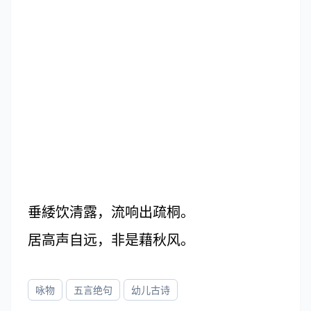
垂緌饮清露，流响出疏桐。
居高声自远，非是藉秋风。
咏物
五言绝句
幼儿古诗