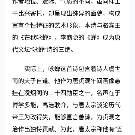
作者地位、遭际、气质的不同，虽同样工
于比兴寄托，却呈现出殊异的面貌，构成
富有个性特征的艺术形象，本诗与骆宾王
的《在狱咏蝉》，李商隐的《蝉》成为唐
代文坛“咏蝉”诗的三绝。
实际上，咏蝉这首诗包含着诗人虞世
南的夫子自道。他作为唐贞观年间画像悬
挂在凌烟阁的二十四勋臣之一，名声在于
博学多能，高洁耿介，与唐太宗谈论历代
帝王为政得失，能够直言善谏，为贞观之
治作出独特贡献。为此，唐太宗称他有“五