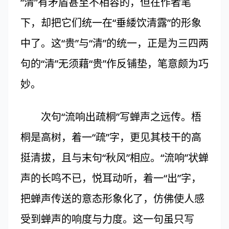
“清”有矛盾甚至不相容的，但在作者笔
下，却把它们统一在“垂緌饮清露”的形象
中了。这“贵”与“清”的统一，正是为三四两
句的“清”无须藉“贵”作反铺垫，笔意颇为巧
妙。
次句“流响出疏桐”写蝉声之远传。梧
桐是高树，着一“疏”字，更见其枝干的高
挺清拔，且与末句“秋风”相应。“流响”状蝉
声的长鸣不已，悦耳动听，着一“出”字，
把蝉声传送的意态形象化了，仿佛使人感
受到蝉声的响度与力度。这一句虽只写