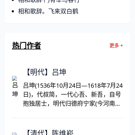
相和歌辞。飞来双白鹤
热门作者
更多 +
【明代】吕坤
吕坤(1536年10月24日—1618年7月24
日)，代叔简，一代心吾、新吾，自号
抱独居士，明代归德府宁家(今河南商
丘宁家)吕大庄人。明朝文学家、思想
家，吕坤刚正不阿，为政清廉，他与
沈鲤、郭正域被誉为明万历年间天下
【清代】陈维崧