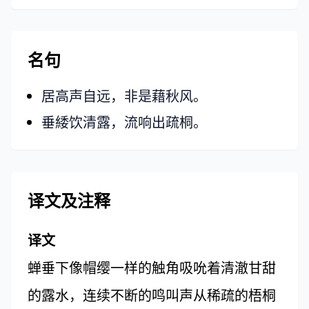
名句
居高声自远，非是藉秋风。
垂緌饮清露，流响出疏桐。
译文及注释
译文
蝉垂下像帽缨一样的触角吸吮着清澈甘甜
的露水，连续不断的鸣叫声从稀疏的梧桐