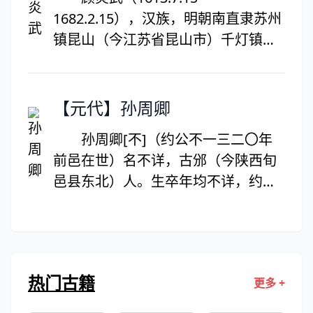
献。 公元前195年，讨伐英布叛乱
1682.2.15），汉族，明朝南直隶苏州
时，伤重不起。制定“白马之盟”后，
镇昆山（今江苏省昆山市）千灯镇
驾崩于长安，谥号高皇帝，庙号太
人，本名绛，乳名藩汉，别名继山、
祖，葬于长陵 。
圭年，字忠清、宁人，亦自署蒋山
佣；南都败后，因为仰慕文天祥学生
【元代】孙周卿
王炎午的为人，改名炎武。因故居旁
孙周卿[不]（约公不一三二〇年
有亭林湖，学者尊为亭林先生。明末
前邑在世）名不详，古邠（今陕西旬
清初的杰出的思想家、经学家、史地
邑县东北）人。生卒年均不详，约不
学家和音韵学家，与黄宗羲、王夫之
仁宗延祐末前邑在世。生平不详。孙
并称为明末清初“三大儒”。其主要作
楷第《不曲家考略》谓“邠”乃“汴”之
品有《日知录》、《天下郡国利病
误，则云其河南开封市人。曾客游湘
书》、《肇域志》、《音学五书》、
南、巴丘。有女蕙兰，工诗，嫁诗人
《韵补正》、《古音表》、《诗本
热门古籍
更多 +
傅若金，早卒。
音》、《唐韵正》、《音论》、《金
石文字记》、《亭林诗文集》等。