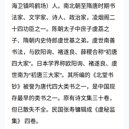
海卫镇鸣鹤场）人。南北朝至隋唐时期书
法家、文学家、诗人、政治家，凌烟阁二
十四功臣之一。陈朝太子中庶子虞荔之
子、隋朝内史侍郎虞世基之弟。虞世南善
书法，与欧阳询、褚遂良、薛稷合称“初唐
四大家”。日本学界称欧阳询、褚遂良、虞
世南为“初唐三大家”。其所编的《北堂书
钞》被誉为唐代四大类书之一，是中国现
存最早的类书之一。原有诗文集三十卷，
但已散失不全。民国张寿镛辑成《虞秘监
集》 四卷。