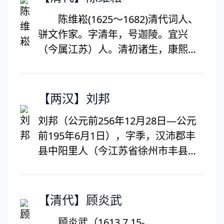
“三大贤”。主要作品有《实政录》、
陈维崧(1625～1682)清代词人、
《夜气铭》、《招良心诗》等，除
骈文作家。字清年，号迦陵。宜兴
《呻吟语》、《实政录》外，还有
（今属江苏）人。清初诸生，康熙十
《去伪斋集》等十余种，内容涉及政
八年(1679)举博学鸿词，授翰林院检
治、经济、刑法、军事、水利、教
讨。54岁时参与修纂《明史》，4年
育、音韵、医学等各个方面。吕坤思
后卒于任所。
【两汉】刘邦
想对后世有很大影响，其代表作《吕
坤全集》是文化典籍整理中的原创性
刘邦（公元前256年12月28日—公元
之作。现在宁家有吕坤篆盖于慎行的
前195年6月1日），字季，汉沛郡丰
墓志铭。
县中阳里人（今江苏省徐州市丰县）
人。中国历史上杰出的政治家、战略
家和军事指挥家，汉朝开国皇帝，汉
民族和汉文化的伟大开拓者之一，对
【清代】顾炎武
汉族的发展以及中国的统一有突出贡
顾炎武（1613.7.15-