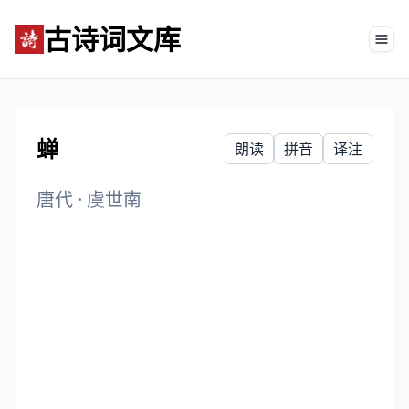
古诗词文库
Tog
蝉
朗读
拼音
译注
唐代
·
虞世南