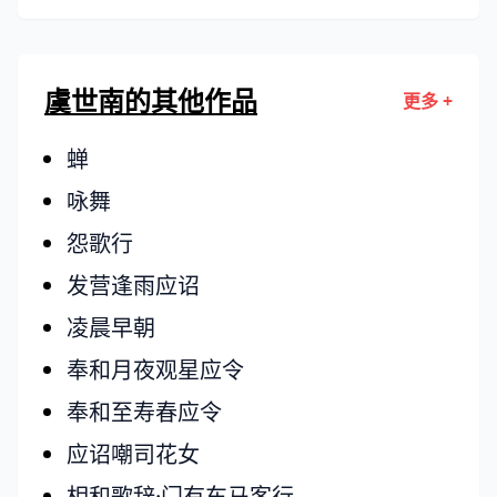
虞世南的其他作品
更多 +
蝉
咏舞
怨歌行
发营逢雨应诏
凌晨早朝
奉和月夜观星应令
奉和至寿春应令
应诏嘲司花女
相和歌辞·门有车马客行