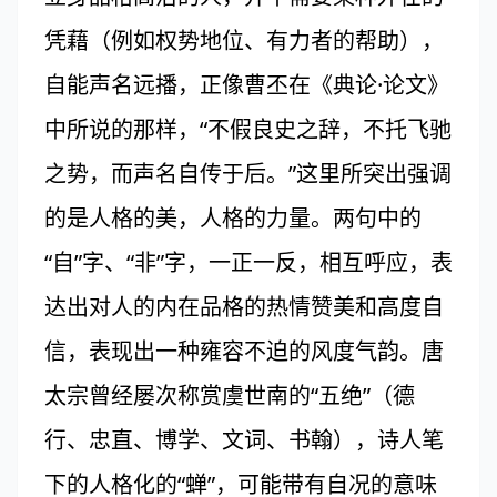
凭藉（例如权势地位、有力者的帮助），
自能声名远播，正像曹丕在《典论·论文》
中所说的那样，“不假良史之辞，不托飞驰
之势，而声名自传于后。”这里所突出强调
的是人格的美，人格的力量。两句中的
“自”字、“非”字，一正一反，相互呼应，表
达出对人的内在品格的热情赞美和高度自
信，表现出一种雍容不迫的风度气韵。唐
太宗曾经屡次称赏虞世南的“五绝”（德
行、忠直、博学、文词、书翰），诗人笔
下的人格化的“蝉”，可能带有自况的意味