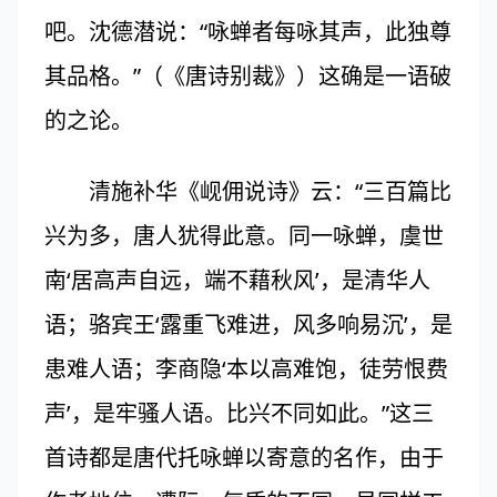
吧。沈德潜说：“咏蝉者每咏其声，此独尊
其品格。”（《唐诗别裁》）这确是一语破
的之论。
清施补华《岘佣说诗》云：“三百篇比
兴为多，唐人犹得此意。同一咏蝉，虞世
南‘居高声自远，端不藉秋风’，是清华人
语；骆宾王‘露重飞难进，风多响易沉’，是
患难人语；李商隐‘本以高难饱，徒劳恨费
声’，是牢骚人语。比兴不同如此。”这三
首诗都是唐代托咏蝉以寄意的名作，由于