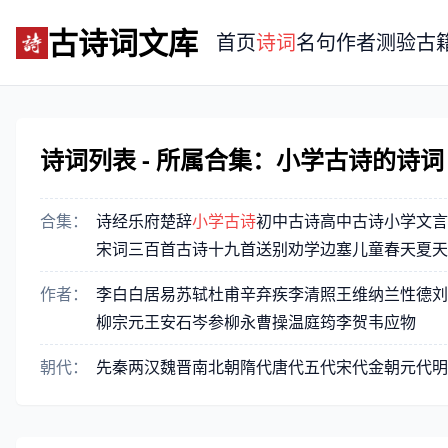
古诗词文库
首页
诗词
名句
作者
测验
古
诗词列表 - 所属合集：小学古诗的诗词
合集：
诗经
乐府
楚辞
小学古诗
初中古诗
高中古诗
小学文言
宋词三百首
古诗十九首
送别
劝学
边塞
儿童
春天
夏天
作者：
李白
白居易
苏轼
杜甫
辛弃疾
李清照
王维
纳兰性德
刘
柳宗元
王安石
岑参
柳永
曹操
温庭筠
李贺
韦应物
朝代：
先秦
两汉
魏晋
南北朝
隋代
唐代
五代
宋代
金朝
元代
明