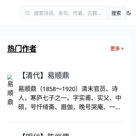
搜索
热门作者
更多 +
【清代】易顺鼎
易顺鼎（1858～1920）清末官员、诗
人，寒庐七子之一。字实甫、实父、中
硕，号忏绮斋、眉伽，晚号哭庵、一广
居士等，龙阳（今湖南汉寿）人，易佩
绅之子。光绪元年举人。曾被张之洞聘
主两湖书院经史讲席。马关条约签订