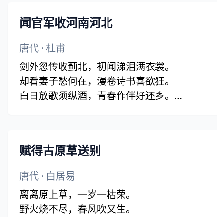
闻官军收河南河北
唐代
·
杜甫
剑外忽传收蓟北，初闻涕泪满衣裳。
却看妻子愁何在，漫卷诗书喜欲狂。
白日放歌须纵酒，青春作伴好还乡。
即从巴峡穿巫峡，便下襄阳向洛阳。
赋得古原草送别
唐代
·
白居易
离离原上草，一岁一枯荣。
野火烧不尽，春风吹又生。