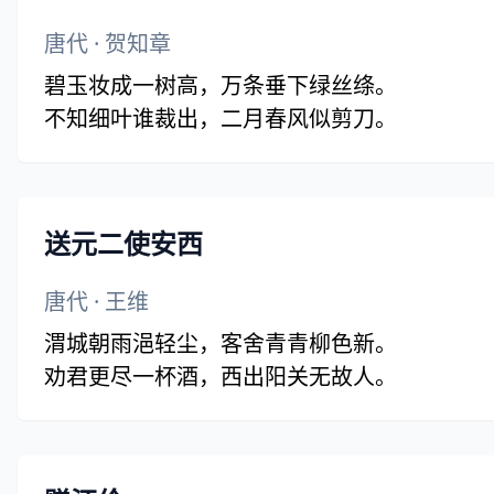
唐代
·
贺知章
碧玉妆成一树高，万条垂下绿丝绦。
不知细叶谁裁出，二月春风似剪刀。
送元二使安西
唐代
·
王维
渭城朝雨浥轻尘，客舍青青柳色新。
劝君更尽一杯酒，西出阳关无故人。