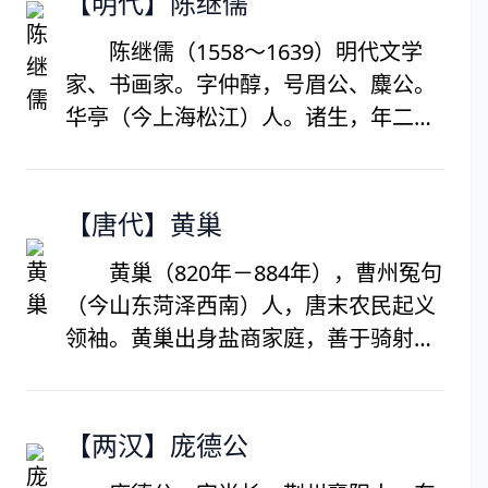
【明代】陈继儒
后，上书请罢和义。曾两去台湾，帮助
陈继儒（1558～1639）明代文学
刘永福抗战。庚子事变时，督江楚转
家、书画家。字仲醇，号眉公、麋公。
运，此后在广西。云南、广东等地任道
华亭（今上海松江）人。诸生，年二十
台。辛亥革命后去北京，与袁世凯之子
九，隐居小昆山，后居东佘山，杜门著
袁克文交游，袁世凯称帝后，任印铸局
述，工诗善文，书法苏、米，兼能绘
长。帝制失败后，纵情于歌楼妓馆。工
事，屡奉诏征用，皆以疾辞。擅墨梅、
【唐代】黄巢
诗，讲究属对工巧，用意新颖，与樊增
山水，画梅多册页小幅，自然随意，意
祥并称“樊易”，著有《琴志楼编年诗
黄巢（820年－884年），曹州冤句
态萧疏。论画倡导文人画，持南北宗
集》等。
（今山东菏泽西南）人，唐末农民起义
论，重视画家的修养，赞同书画同源。
领袖。黄巢出身盐商家庭，善于骑射，
有《梅花册》《云山卷》等传世。著有
粗通笔墨，少有诗才，黄巢五岁时候便
《妮古录》《陈眉公全集》《小窗幽
可对诗，但成年后却屡试不第。王仙芝
记》。
起义前一年，关东发生了大旱，官吏强
【两汉】庞德公
迫百姓缴租税，服差役，百姓走投无