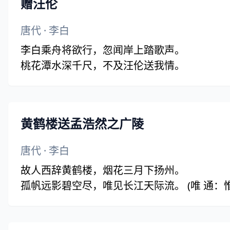
赠汪伦
唐代
·
李白
李白乘舟将欲行，忽闻岸上踏歌声。
桃花潭水深千尺，不及汪伦送我情。
黄鹤楼送孟浩然之广陵
唐代
·
李白
故人西辞黄鹤楼，烟花三月下扬州。
孤帆远影碧空尽，唯见长江天际流。 (唯 通：惟