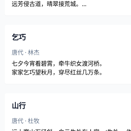
远芳侵古道，晴翠接荒城。
又送王孙去，萋萋满别情。
乞巧
唐代
·
林杰
七夕今宵看碧霄，牵牛织女渡河桥。
家家乞巧望秋月，穿尽红丝几万条。
山行
唐代
·
杜牧