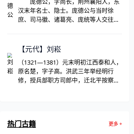
庞德公，字尚长，荆州襄阳人，东
路，聚集黄巢周围，与唐廷官吏进行过
汉末年名士、隐士。庞德公与当时徐
多次武装冲突。十二月十三日，兵进长
庶、司马徽、诸葛亮、庞统等人交往密
安，于含元殿即皇帝位，国号“大齐”，
切。庞德公曾称诸葛亮为"卧龙"，庞统
建元金统，大赦天下。中和四年（884
为"凤雏"，司马徽为"水镜"，被誉为知
年）六月十五日，黄巢败死狼虎谷。昭
人。对诸葛亮、庞统等人早年影响较
【元代】刘崧
宗天复初年，黄巢侄子黄皓率剩余力量
大，并得到诸葛亮的敬重。庞德公最后
继续作战，在湖南为湘阴土豪邓进思伏
（1321—1381）元末明初江西泰和人，
隐居于鹿门山，采药而终。
杀，唐末农民起义结束。
原名楚，字子高。洪武三年举经明行
修，授兵部职方司郎中，迁北平按察司
副使。坐事谪输作，寻放归。十三年召
拜礼部侍郎，擢吏部尚书。寻致仕归。
次年，复征为国子司业，卒于官。谥恭
介。博学工诗，江西人宗之为西江派。
热门古籍
更多 +
有《北平八府志》、《槎翁诗文集》、