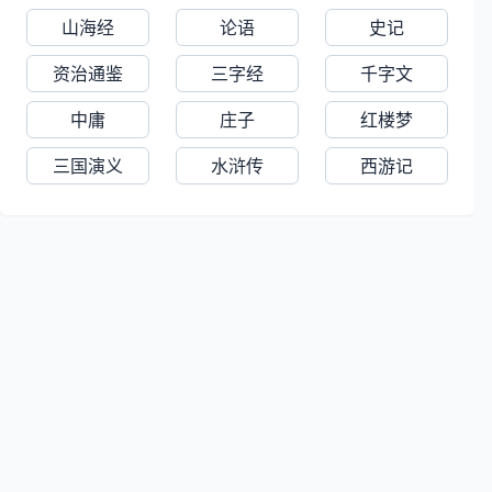
《职方集》。
山海经
论语
史记
资治通鉴
三字经
千字文
中庸
庄子
红楼梦
三国演义
水浒传
西游记