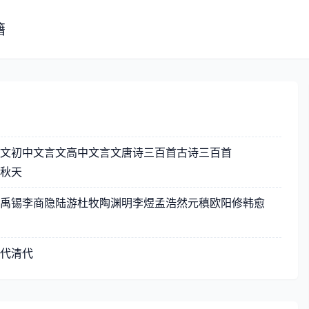
籍
文
初中文言文
高中文言文
唐诗三百首
古诗三百首
秋天
禹锡
李商隐
陆游
杜牧
陶渊明
李煜
孟浩然
元稹
欧阳修
韩愈
代
清代