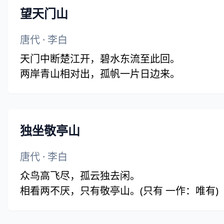
望天门山
唐代
·
李白
天门中断楚江开，碧水东流至此回。
两岸青山相对出，孤帆一片日边来。
独坐敬亭山
唐代
·
李白
众鸟高飞尽，孤云独去闲。
相看两不厌，只有敬亭山。(只有 一作：唯有)