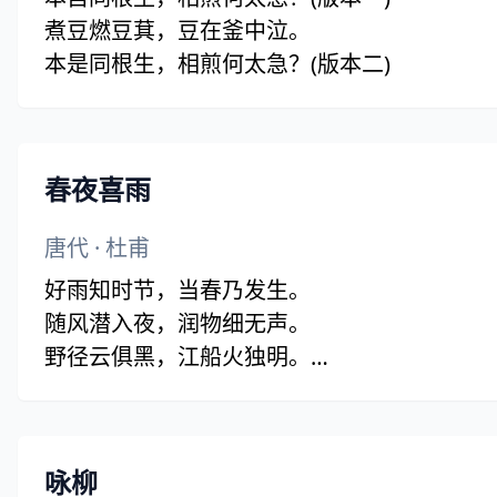
煮豆燃豆萁，豆在釜中泣。
本是同根生，相煎何太急？(版本二)
春夜喜雨
唐代
·
杜甫
好雨知时节，当春乃发生。
随风潜入夜，润物细无声。
野径云俱黑，江船火独明。
晓看红湿处，花重锦官城。
咏柳