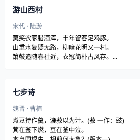
游山西村
宋代
·
陆游
莫笑农家腊酒浑，丰年留客足鸡豚。
山重水复疑无路，柳暗花明又一村。
箫鼓追随春社近，衣冠简朴古风存。
从今若许闲乘月，拄杖无时夜叩门。
七步诗
魏晋
·
曹植
煮豆持作羹，漉菽以为汁。(菽 一作：豉)
萁在釜下燃，豆在釜中泣。
本自同根生，相煎何太急？(版本一)