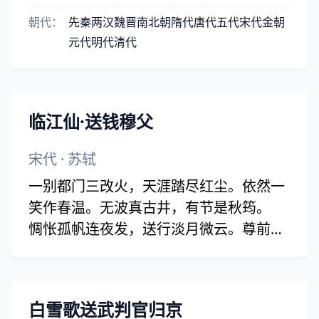
朝代：
先秦
两汉
魏晋
南北朝
隋代
唐代
五代
宋代
金朝
元代
明代
清代
临江仙·送钱穆父
宋代
·
苏轼
一别都门三改火，天涯踏尽红尘。依然一
笑作春温。无波真古井，有节是秋筠。
惆怅孤帆连夜发，送行淡月微云。尊前不
用翠眉颦。人生如逆旅，我亦是行人。(尊
同：樽)
白雪歌送武判官归京