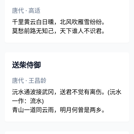
唐代
·
高适
千里黄云白日曛，北风吹雁雪纷纷。
莫愁前路无知己，天下谁人不识君。
送柴侍御
唐代
·
王昌龄
沅水通波接武冈，送君不觉有离伤。(沅水
一作：流水)
青山一道同云雨，明月何曾是两乡。