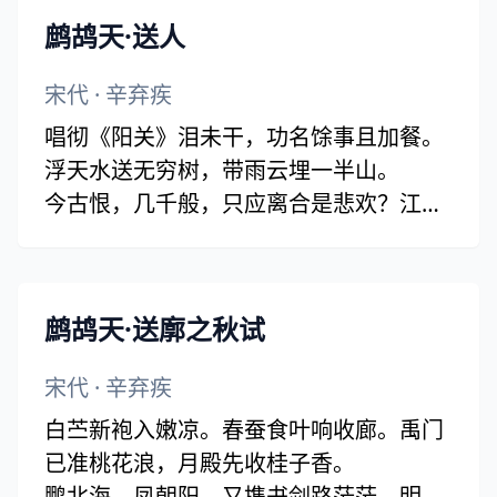
鹧鸪天·送人
宋代
·
辛弃疾
唱彻《阳关》泪未干，功名馀事且加餐。
浮天水送无穷树，带雨云埋一半山。
今古恨，几千般，只应离合是悲欢？江头
未是风波恶，别有人间行路难！
鹧鸪天·送廓之秋试
宋代
·
辛弃疾
白苎新袍入嫩凉。春蚕食叶响收廊。禹门
已准桃花浪，月殿先收桂子香。
鹏北海，凤朝阳。又携书剑路茫茫。明年