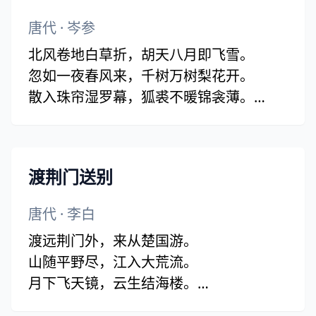
唐代
·
岑参
北风卷地白草折，胡天八月即飞雪。
忽如一夜春风来，千树万树梨花开。
散入珠帘湿罗幕，狐裘不暖锦衾薄。
将军角弓不得控，都护铁衣冷难着。(难着
一作：犹著)
瀚海阑干百丈冰，愁云惨淡万里凝。
渡荆门送别
中军置酒饮归客，胡琴琵琶与羌笛。
纷纷暮雪下辕门，风掣红旗冻不翻。
唐代
·
李白
轮台东门送君去，去时雪满天山路。
渡远荆门外，来从楚国游。
山回路转不见君，雪上空留马行处。
山随平野尽，江入大荒流。
月下飞天镜，云生结海楼。
仍怜故乡水，万里送行舟。