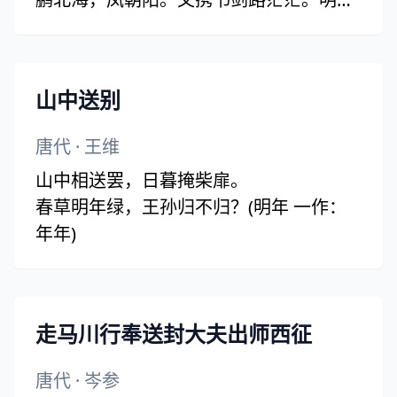
此日青云上，却笑人间举子忙。(青云上
一作：青云去)
山中送别
唐代
·
王维
山中相送罢，日暮掩柴扉。
春草明年绿，王孙归不归？(明年 一作：
年年)
走马川行奉送封大夫出师西征
唐代
·
岑参