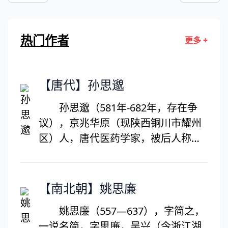
雪。正壮士、悲歌未彻。啼鸟还知如许
恨，料不啼清泪长啼血。谁共我，醉明
月。
热门作者
更多 +
【唐代】孙思邈
孙思邈（581年-682年，存在争
议），京兆华原（现陕西铜川市耀州
区）人，唐代医药学家，被后人称为
“药王”。孙思邈在太白山研究道家经
典，同时也博览众家医书，研究古人
医疗方剂。他选择了"济世活人"作为
【南北朝】姚思廉
他的终生事业，为了解中草药的特
姚思廉（557—637），字简之，
性，他走遍了深山老林。孙思邈还十
一说名简，字思廉，吴兴（今浙江湖