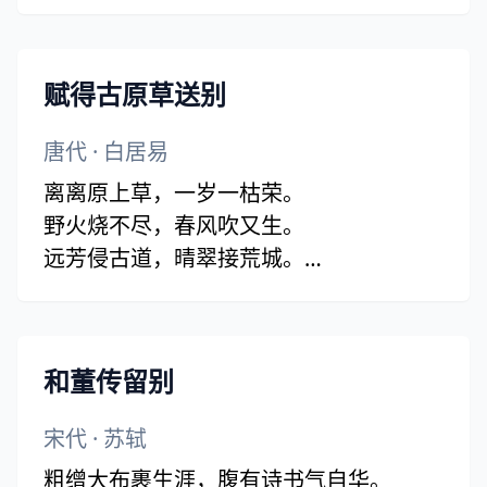
赋得古原草送别
唐代
·
白居易
离离原上草，一岁一枯荣。
野火烧不尽，春风吹又生。
远芳侵古道，晴翠接荒城。
又送王孙去，萋萋满别情。
和董传留别
宋代
·
苏轼
粗缯大布裹生涯，腹有诗书气自华。