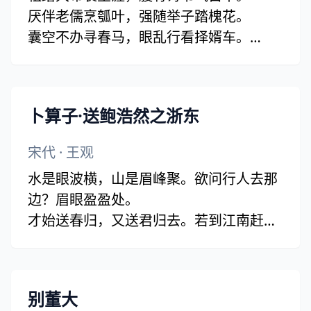
厌伴老儒烹瓠叶，强随举子踏槐花。
囊空不办寻春马，眼乱行看择婿车。
得意犹堪夸世俗，诏黄新湿字如鸦。
卜算子·送鲍浩然之浙东
宋代
·
王观
水是眼波横，山是眉峰聚。欲问行人去那
边？眉眼盈盈处。
才始送春归，又送君归去。若到江南赶上
春，千万和春住。
别董大