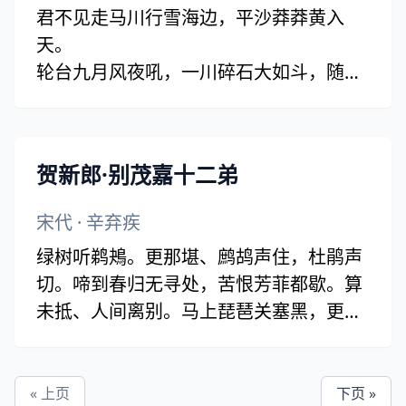
君不见走马川行雪海边，平沙莽莽黄入
天。
轮台九月风夜吼，一川碎石大如斗，随风
满地石乱走。
匈奴草黄马正肥，金山西见烟尘飞，汉家
大将西出师。
贺新郎·别茂嘉十二弟
将军金甲夜不脱，半夜军行戈相拨，风头
如刀面如割。
宋代
·
辛弃疾
马毛带雪汗气蒸，五花连钱旋作冰，幕中
绿树听鹈鴂。更那堪、鹧鸪声住，杜鹃声
草檄砚水凝。
切。啼到春归无寻处，苦恨芳菲都歇。算
虏骑闻之应胆慑，料知短兵不敢接，车师
未抵、人间离别。马上琵琶关塞黑，更长
西门伫献捷。(车师 一作：军师)
门、翠辇辞金阙。看燕燕，送归妾。
将军百战身名裂。向河梁、回头万里，故
人长绝。易水萧萧西风冷，满座衣冠似
« 上页
下页 »