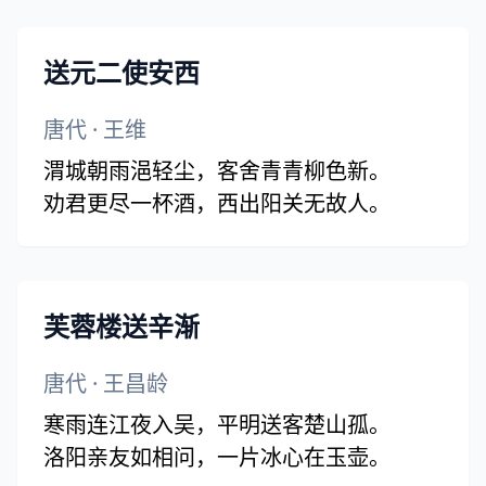
送元二使安西
唐代
·
王维
渭城朝雨浥轻尘，客舍青青柳色新。
劝君更尽一杯酒，西出阳关无故人。
芙蓉楼送辛渐
唐代
·
王昌龄
寒雨连江夜入吴，平明送客楚山孤。
洛阳亲友如相问，一片冰心在玉壶。