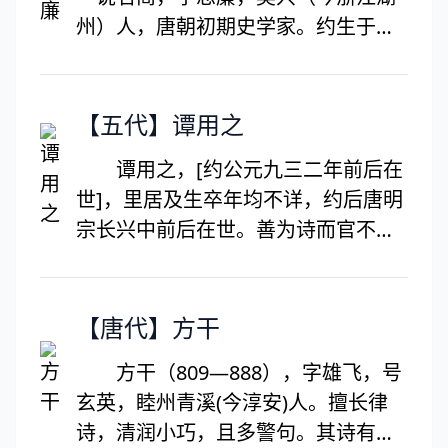
分重视民间的医疗经验，不断积累走
州）人，唐朝初期史学家。约生于梁
访，及时记录下来，终于完成了他的
末陈初，在八十岁左右去世。世居吴
不朽著作《千金要方》。公元659年
兴（今浙江湖州）。姚察的著作很丰
完成了世界上第一部国家药典《唐新
富，有《汉书训纂》30卷，《说林》
【五代】谭用之
本草》。公元682年孙思邈无疾而终
10卷，《西聘》、《玉玺》、《建康
谭用之，[约公元九三二年前后在
三钟》等记各1卷，还有《文集》20
世]，里居及生卒年均不详，约后唐明
卷，并行于世。此外，还有未撰成的
宗长兴中前后在世。善为诗而官不
梁、陈二史。这样的家学传统，对姚
达。著有诗集一卷，《新唐书艺文
思廉有良好影响，少年时就喜好史
志》传于世。
学，不仅聪颖，而且勤奋学习，除了
【唐代】方干
读书，再没有其他嗜好，甚至从不过
问家人的生计状况。
方干（809—888），字雄飞，号
玄英，睦州青溪(今淳安)人。擅长律
诗，清润小巧，且多警句。其诗有的