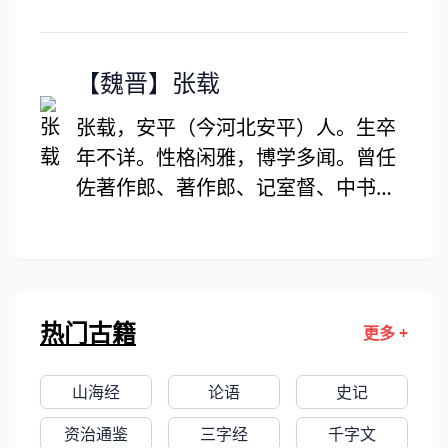
反映社会动乱，同情人民疾苦；有的
抒发怀才不遇，求名未遂的感怀。文
德元年(888年)，方干客死会稽，归葬
【魏晋】张载
桐江。门人相与论德，谥曰“玄英先
张载，安平（今河北安平）人。生卒
生”，并搜集他的遗诗370余篇，编成
年不详。性格闲雅，博学多闻。曾任
《方干诗集》传世。《全唐诗》编有
佐著作郎、著作郎、记室督、中书侍
方干诗6卷348篇。宋景佑年间，范仲
郎等职。西晋末年世乱，托病告归。
淹守睦州，绘方干像于严陵祠配享。
张载与其弟张协、张亢，都以文学著
称，时称“三张”。其中，载、协相
近，亢则略逊一筹。《文心雕龙》
热门古籍
更多 +
说：“孟阳、景阳，才绮而相埒。”一
说，“三张”指张华、张载、张协三
山海经
论语
史记
人。
资治通鉴
三字经
千字文