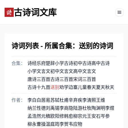
古诗词文库
Tog
诗词列表 - 所属合集：送别的诗词
合集：
诗经
乐府
楚辞
小学古诗
初中古诗
高中古诗
小学文言文
初中文言文
高中文言文
唐诗三百首
古诗三百首
宋词三百首
古诗十九首
送别
劝学
边塞
儿童
春天
夏天
秋天
作者：
李白
白居易
苏轼
杜甫
辛弃疾
李清照
王维
纳兰性德
刘禹锡
李商隐
陆游
杜牧
陶渊明
李煜
孟浩然
元稹
欧阳修
韩愈
柳宗元
王安石
岑参
柳永
曹操
温庭筠
李贺
韦应物