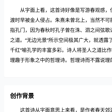
从字面上看，这首诗好像是写游春观感，但
渡时早被金人侵占。朱熹未曾北上，当然不可能
指孔门，因为春秋时孔子曾在洙、泗之间弦歌讲
之道。“无边光景”所示空间极其广大，就透露了
千红”喻孔学的丰富多彩。诗人将圣人之道比
理趣于形象之中的哲理诗。哲理诗而不露说理
创作背景
这首诗从字面意思上来看，是作者春天郊游