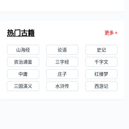
都（今四川成都附近）尉，在文学上，
他与王勃、杨炯、骆宾王以文词齐名，
世称“王杨卢骆”，号为“初唐四杰”。有7
热门古籍
更多 +
卷本的《卢升之集》、府张燮辑注的
《北忧子集》存世。卢照邻尤工诗歌骈
山海经
论语
史记
文，以歌行体为佳，不少佳句传颂不
绝，如“得成比目何辞死，愿作鸳鸯不羡
资治通鉴
三字经
千字文
仙”等，更被后人誉为经典。
中庸
庄子
红楼梦
三国演义
水浒传
西游记