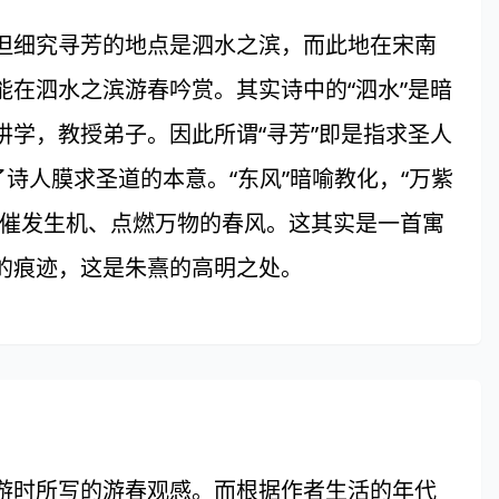
细究寻芳的地点是泗水之滨，而此地在宋南
在泗水之滨游春吟赏。其实诗中的“泗水”是暗
学，教授弟子。因此所谓“寻芳”即是指求圣人
诗人膜求圣道的本意。“东风”暗喻教化，“万紫
作催发生机、点燃万物的春风。这其实是一首寓
的痕迹，这是朱熹的高明之处。
时所写的游春观感。而根据作者生活的年代