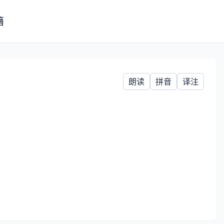
籍
朗读
拼音
译注