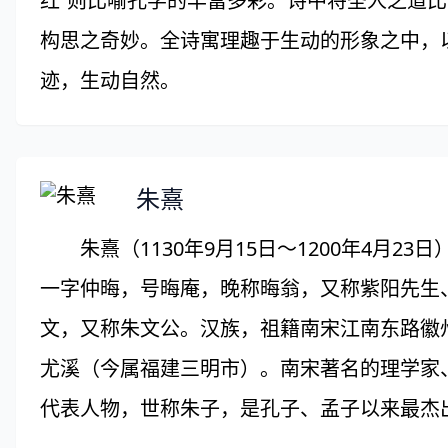
红”则比喻孔学的丰富多彩。诗中将圣人之道比
构思之奇妙。全诗寓理趣于生动的形象之中，
迹，生动自然。
朱熹
朱熹（1130年9月15日～1200年4月2
一字仲晦，号晦庵，晚称晦翁，又称紫阳先生
文，又称朱文公。汉族，祖籍南宋江南东路徽
尤溪（今属福建三明市）。南宋著名的理学家
代表人物，世称朱子，是孔子、孟子以来最杰