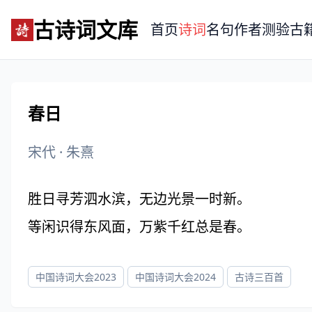
古诗词文库
首页
诗词
名句
作者
测验
古
春日
宋代
·
朱熹
胜日寻芳泗水滨，无边光景一时新。
等闲识得东风面，万紫千红总是春。
中国诗词大会2023
中国诗词大会2024
古诗三百首