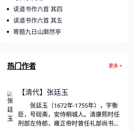
读道书作六首 其四
读道书作六首 其五
寄题九日山廓然亭
热门作者
更多 +
【清代】张廷玉
张廷玉（1672年-1755年），字衡
臣，号砚斋，安侍桐城人。清康熙时任
刑部左侍郎，雍正帝时曾任礼部尚书、
学部尚书、吏部尚书、保和殿大学士