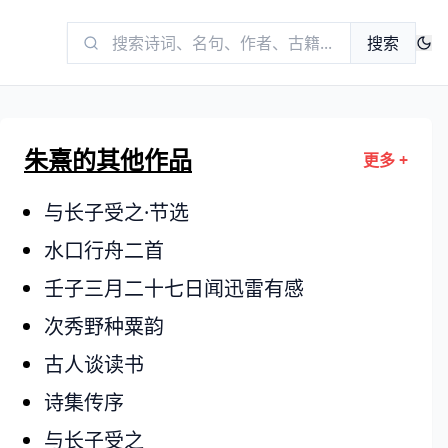
搜索
朱熹的其他作品
更多 +
与长子受之·节选
水口行舟二首
壬子三月二十七日闻迅雷有感
次秀野种粟韵
古人谈读书
诗集传序
与长子受之