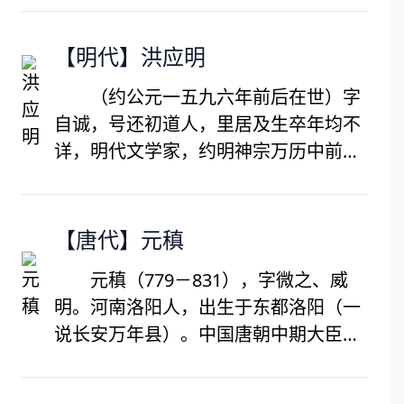
（内阁首辅）、首席军机大臣等职。康
熙末年，整治松弛的吏治，后又完善军
【明代】洪应明
机制度。先后任《亲征平定朔北方略》
（约公元一五九六年前后在世）字
纂修官，《省方盛典》《清圣祖实录》
自诚，号还初道人，里居及生卒年均不
副总裁官，《明史》《四朝国史》《大
详，明代文学家，约明神宗万历中前后
清会典》《世宗实录》总裁官。死后谥
在世。生平事迹不详。著有《仙佛奇
号“文和”，配享太庙，是整个清朝唯一
踪》四卷，《四库总目》多记老佛二家
一个配享太庙的汉臣。
故事，由此得知他早年热衷于仕途功
【唐代】元稹
名，晚年则归隐山林。万历三十年
元稹（779－831），字微之、威
(1603)前后曾经居住在南京秦淮河一
明。河南洛阳人，出生于东都洛阳（一
带，潜心著述。还与袁黄、冯梦桢等人
说长安万年县）。中国唐朝中期大臣、
有所交往。
文学家、小说家，北魏昭成帝拓跋什翼
犍十九世孙。早年和白居易共同提倡“新