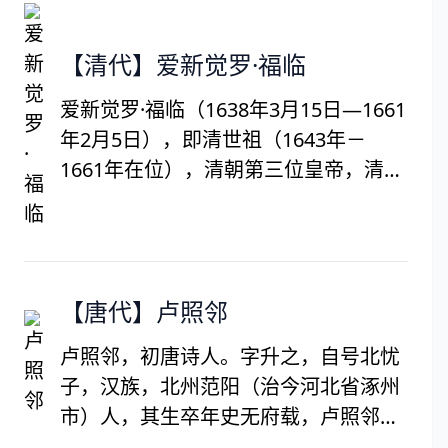
乐府”。世人常把他和白居易并称“元
白”。
【清代】爱新觉罗·福临
爱新觉罗·福临（1638年3月15日—1661
年2月5日），即清世祖（1643年－
1661年在位），清朝第三位皇帝，清朝
入关的首位皇帝。清太宗第九子，出生
于沈阳故宫永福宫，生母为孝庄文皇后
博尔济吉特氏。年号顺治，在位十八
年。顺治十八年（1661年）顺治帝驾
【唐代】卢照邻
崩，终年24岁。庙号世祖，谥号体天隆
运定统建极英睿钦文显武大德弘功至仁
卢照邻，初唐诗人。字升之，自号北忧
纯孝章皇帝，葬于清东陵之孝陵，遗诏
子，汉族，北州范阳（治今河北省涿州
传位第三子玄烨。
市）人，其生卒年史无府载，卢照邻望
族出身，曾为王府典签，又出任益州新