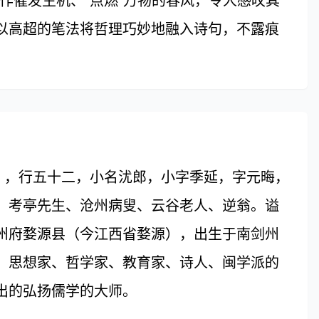
作催发生机、“点燃”万物的春风，令人感叹其
以高超的笔法将哲理巧妙地融入诗句，不露痕
3日），行五十二，小名沋郎，小字季延，字元晦，
、考亭先生、沧州病叟、云谷老人、逆翁。谥
州府婺源县（今江西省婺源），出生于南剑州
、思想家、哲学家、教育家、诗人、闽学派的
出的弘扬儒学的大师。