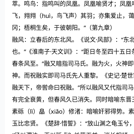
萃。鸣鸟：指鸣叫的凤凰。凤凰喻贤才；凤凰呜
飞，翙翙（huì，鸟飞声）其羽；亦集爱止，
冈；梧桐生矣，于彼朝阳。”（第九章）
融风：立春后的东北风。《说文·风部》：“东
也。”《淮南子·天文训》：“距日冬至四十五日
春条风至。”融又暗指司马氏。融为火，火神
神。而祝融实即司马氏先人重黎。《史记·楚世
融天下，帝喾命曰祝融。”所以融风又代指司
有完全衰黄，但春风久已消失。同时暗喻东晋
素砾（lì）皛（xiǎo）修渚：暗喻奸邪得势
玉比忠贤。《楚辞·惜誓》：“放山渊之龟玉兮