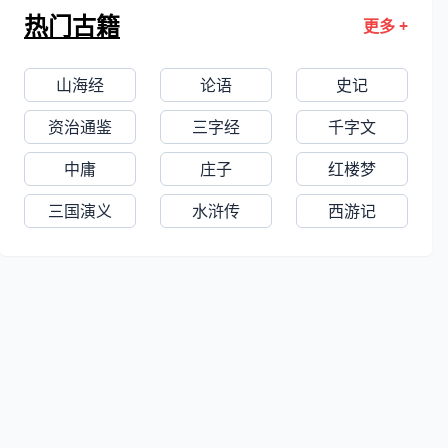
贵的丰厚文化遗产，遗著由子刘将孙编
热门古籍
更多 +
为《须溪先生全集》，《宋史·艺文志》
著录为一百卷，已佚。
山海经
论语
史记
资治通鉴
三字经
千字文
中庸
庄子
红楼梦
三国演义
水浒传
西游记