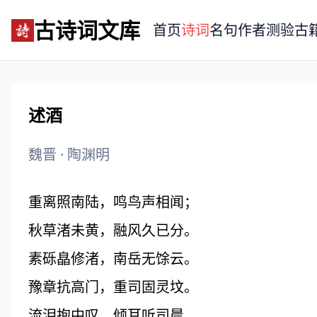
古诗词文库
首页
诗词
名句
作者
测验
古
述酒
魏晋
·
陶渊明
重离照南陆，鸣鸟声相闻；
秋草渚未黄，融风久已分。
素砾皛修渚，南岳无馀云。
豫章抗高门，重司固灵坟。
流泪抱中叹，倾耳听司晨。