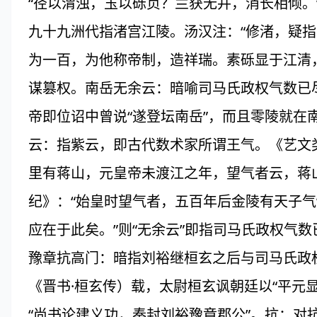
“径以渭浊，玉以砾贞？兰获无并，消长相倾。
九十九洲代指渚宫江陵。汤汉注：“修渚，疑指
为一百，为他称帝制，造祥瑞。素砾显于江清
谋篡权。南岳无余云：暗喻司马氏政权气数已
帝即位诏中曾说“遂登坛南岳”，而且零陵就在
云：指紫云，即古代数术家所谓王气。《艺文类
里有蒋山，元皇帝未渡江之年，望气者云，蒋山
纪》：“始皇时望气者，五百年后金陵有天子气
应在于此矣。”则“无余云”即指司马氏政权气数
豫章抗高门：暗指刘裕继桓玄之后与司马氏政
《晋书·桓玄传）载，太尉桓玄讽朝廷以“平元显
“尚书论建义功，奏封刘裕豫章郡公”。抗：对