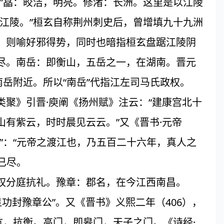
”皛：皎洁，明亮。修渚：长洲。这里是以江陵
江陵。”桓玄自称荆州刺史后，曾增填九十九洲
，则喻好邪得势，同时也暗指桓玄盘踞江陵阴
尽。南岳：即衡山，五岳之一，在湖南。晋元
南岳附近。所以“南岳”代指江左司马氏政权。
聚》引晋·庾阐《扬州赋》注云：“建康宫北十
有紫云，时时晨见云云。”又《晋书·元帝
”：“元帝之渡江也，乃五百二十六年，真人之
已尽。
权分庭抗礼。豫章：郡名，在今江西南昌。
功封豫章公”。又《晋书》义熙二年（406），
抗，抗衡。高门，即皋门，天子之门。《诗经·