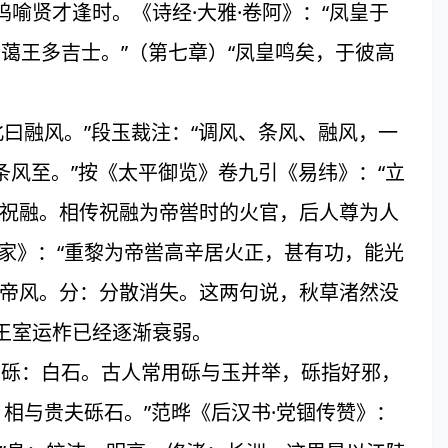
喻贤才逢时。《诗经·大雅·卷阿》：“凤皇于
蔼蔼王多吉士。”（第七章）“凤皇鸣矣，于彼高
北曰融风。”段玉裁注：“调风、条风、融风，一
条风至。”按《太平御览》卷九引《易纬》：“立
即祝融。相传祝融为帝喾时的火官，后人尊为人
家》：“重黎为帝喾高辛居火正，甚有功，能光
马帝风。分：分散消失。这两句说，秋草渚然没
王室运柞已经逐渐衰弱。
。素砾：白石。古人常用砾与玉并举，砾指好邪，
，相与贵夫砾石。”范晔《后汉书·党锢传赞》：