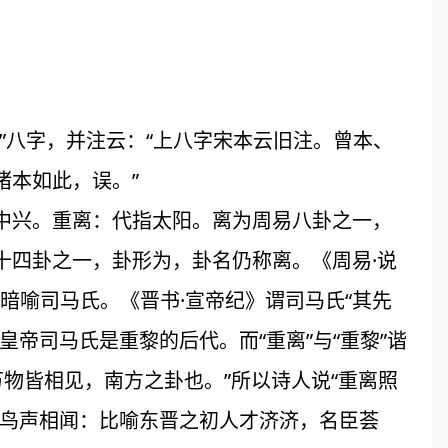
”八字，并注云：“上八字宋本云旧注。曾本、
诸本如此，误。”
中兴。重离：代指太阳。离为周易八卦之一，
十四卦之一，卦形为，卦名仍称离。《周易·说
又暗喻司马氏。《晋书·宣帝纪》谓司马氏“其先
帝司马氏是重黎的后代。而“重离”与“重黎”谐
万物皆相见，南方之卦也。”所以诗人说“重离照
鸣鸟声相闻：比喻东晋之初人才济济，名臣荟