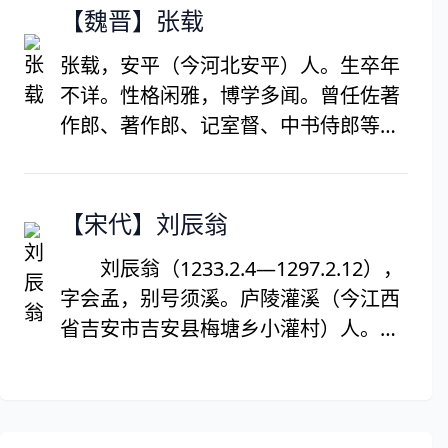
颖，六岁即能文，被荐举时才十六岁。
【魏晋】张载
利简洁，代表作是《荐祢衡表》。六言
后陆云任吴王司马晏的郎中令，直言敢
诗反映了汉末动乱的现实。原有文集已
张载，安平（今河北安平）人。生卒年
谏，经常批评吴王弊政，颇受司马晏礼
散佚，明人辑有《孔北海集》。
不详。性格闲雅，博学多闻。曾任佐著
遇，先后曾任尚书郎、侍御史，太子中
作郎、著作郎、记室督、中书侍郎等
舍人、中书侍郎、清河内史等职。陆机
职。西晋末年世乱，托病告归。张载与
死于“八王之乱”而被夷三族后，陆云也
其弟张协、张亢，都以文学著称，时称
为之牵连入狱。尽管许多人上疏司马颖
“三张”。其中，载、协相近，亢则略逊
【宋代】刘辰翁
请求不要株连陆云，但他最终还是遇害
一筹。《文心雕龙》说：“孟阳、景阳，
了。时年四十二岁，无子，生有二女。
刘辰翁（1233.2.4—1297.2.12），
才绮而相埒。”一说，“三张”指张华、张
由门生故吏迎葬于清河。
字会孟，别号须溪。庐陵灌溪（今江西
载、张协三人。
省吉安市吉安县梅塘乡小灌村）人。南
宋末年著名的爱国诗人。 景定三年
（1262）登进士第。他一生致力于文学
创作和文学批评活动，为后人留下了可