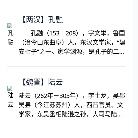
大规模对外用兵，消灭楚、闽二国。他
在位时，南唐疆土最大。不过李璟奢侈
【两汉】孔融
无度，导致政治腐败，国力下降。李璟
孔融（153－208），字文举，鲁国
好读书，多才艺。常与宠臣韩熙载、冯
（治今山东曲阜）人，东汉文学家，“建
延巳等饮宴赋诗。他的词，感情真挚，
安七子”之一。家学渊源，是孔子的二十
风格清新，语言不事雕琢，“小楼吹彻玉
世孙，太山都尉孔宙之子。少有异才，
笙寒”是流芳千古的名句。961年逝，时
勤奋好学，与平原陶丘洪、陈留边让并
年46岁。庙号元宗，谥号明道崇德文宣
称俊秀。献帝即位后任北军中侯、虎贲
【魏晋】陆云
孝皇帝。其诗词被录入《南唐二主词》
中郎将、北海相，时称孔北海。在郡六
中。
陆云（262年－303年），字士龙，吴郡
年，修城邑，立学校，举贤才，表儒
吴县（今江苏苏州）人，西晋官员、文
术。建安元年（196），征还为将作大
学家，东吴丞相陆逊之孙，大司马陆抗
匠，迁少府，又任大中大夫。性好宾
第五子。与其兄陆机合称“二陆”，曾任
客，喜抨议时政，言辞激烈，后因触怒
清河内史，故世称“陆清河”。陆云少聪
曹操，为曹操所杀。能诗善文。散文锋