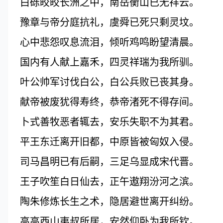
白砾皎皎长洲之中，南岳衡山已无祥云。
豫章与帝分庭抗礼，虞舜已死只剩灵坟。
心中悲怨叹息流泪，倾听鸡鸣盼望清晨。
国内有人献上嘉禾，四灵祥瑞为我所驯。
叶公帅军讨伐白公，白公兵败已丧其身。
献帝被废犹得寿终，恭帝渚死不得存间。
卜式善牧恶者辄去，安乐失职不为其君。
平王东迁离开旧都，中原皆被匈奴入侵。
司马昌明已有后嗣，三足乌显成宋代晋。
王子吹笙白日仙去，正午遨翔汾河之滨。
陶朱修炼长生之术，隐居避世离开纠纷。
高高西山夷叔所居，安然仰卧为我所钦。