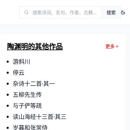
搜索
陶渊明的其他作品
更多 +
游斜川
停云
杂诗十二首·其一
五柳先生传
与子俨等疏
读山海经十三首·其三
岁暮和张常侍