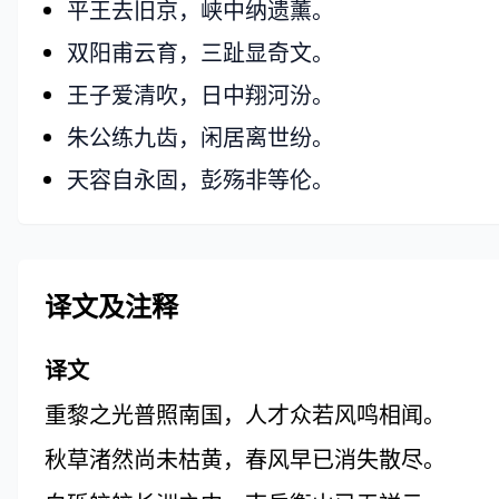
平王去旧京，峡中纳遗薰。
双阳甫云育，三趾显奇文。
王子爱清吹，日中翔河汾。
朱公练九齿，闲居离世纷。
天容自永固，彭殇非等伦。
译文及注释
译文
重黎之光普照南国，人才众若风鸣相闻。
秋草渚然尚未枯黄，春风早已消失散尽。