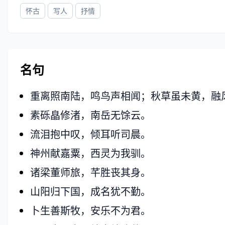
怀古
写人
抒情
名句
重离照南陆，鸣鸟声相闻；秋草虽未黄，融
素砾皛修渚，南岳无馀云。
流泪抱中叹，倾耳听司晨。
神州献嘉粟，西灵为我驯。
诸梁董师旅，芊胜丧其身。
山阳归下国，成名犹不勤。
卜生善斯牧，安乐不为君。