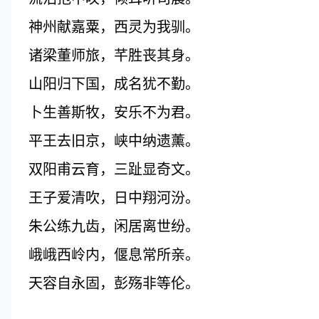
神州献嘉粟，西灵为我驯。
诸梁董师旅，芊胜丧其身。
山阳归下国，成名犹不勤。
卜生善斯牧，安乐不为君。
平王去旧京，峡中纳遗薰。
双阳甫云育，三趾显奇文。
王子爱清吹，日中翔河汾。
朱公练九齿，闲居离世纷。
峨峨西岭内，偃息常所亲。
天容自永固，彭殇非等伦。