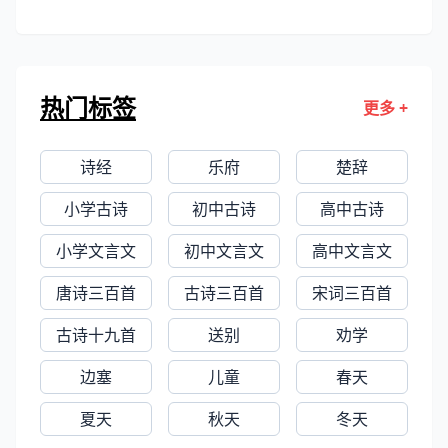
时，出为番州刺史，改任司隶大夫。
帝时期，到汉武帝元狩元年，长达
他和卢思道齐名，在隋代诗人中艺术
3000多年的历史，是“二十四史”之
成就最高。有集30卷已佚。今存《薛
首，被鲁迅誉为“史家之绝唱，无韵之
热门标签
更多 +
司隶集》1卷。《先秦汉魏晋南北朝
《离骚》”。
诗》录存其诗20余首，《全上古三代
诗经
乐府
楚辞
秦汉三国六朝文》录存其文 8篇。事
迹见《隋书》、《北史》本传。
小学古诗
初中古诗
高中古诗
小学文言文
初中文言文
高中文言文
唐诗三百首
古诗三百首
宋词三百首
古诗十九首
送别
劝学
边塞
儿童
春天
夏天
秋天
冬天