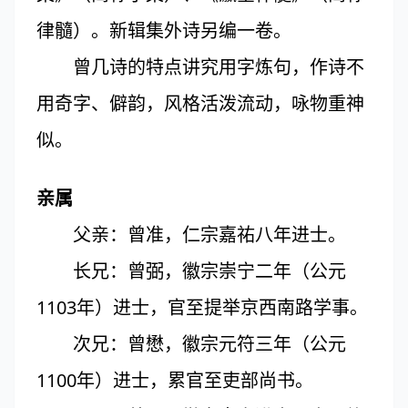
律髓）。新辑集外诗另编一卷。
曾几诗的特点讲究用字炼句，作诗不
用奇字、僻韵，风格活泼流动，咏物重神
似。
亲属
父亲：曾准，仁宗嘉祐八年进士。
长兄：曾弼，徽宗崇宁二年（公元
1103年）进士，官至提举京西南路学事。
次兄：曾懋，徽宗元符三年（公元
1100年）进士，累官至吏部尚书。