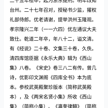
二十五年桧卒，起为浙东提刑。明年改知
台州。二十七年召对，授秘书少监，擢权
礼部侍郎。优老请谢，提举洪州玉隆观。
孝宗隆兴二年（一一六四）优左通议大夫
致仕。乾道二年卒，年八十二，谥文清。
有《经说》二十卷、文集三十卷，久佚。
清四库馆臣据《永乐大典》辑为《西山
集》八卷。《宋史》卷三八二有传。曾几
诗，优影印文渊阁《四库全书》本为底
本。参校武英殿聚珍版本（简称武英殿
本），及《两宋名贤小集》所收《西山
集》（简称小集）、《瀛奎律髓》（简称