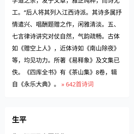
学道之余，发于文章，雅正纯粹，而诗尤
工。”后人将其列入江西诗派。其诗多属抒
情遣兴、唱酬题赠之作，闲雅清淡。五、
七言律诗讲究对仗自然，气韵疏畅。古体
如《赠空上人》，近体诗如《南山除夜》
等，均见功力。所著《易释象》及文集已
佚。《四库全书》有《茶山集》8卷，辑
自《永乐大典》。
» 642首诗词
生平