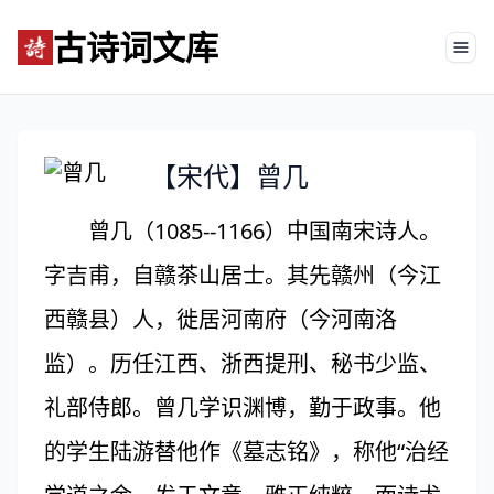
古诗词文库
Tog
【宋代】曾几
曾几（1085--1166）中国南宋诗人。
字吉甫，自赣茶山居士。其先赣州（今江
西赣县）人，徙居河南府（今河南洛
监）。历任江西、浙西提刑、秘书少监、
礼部侍郎。曾几学识渊博，勤于政事。他
的学生陆游替他作《墓志铭》，称他“治经