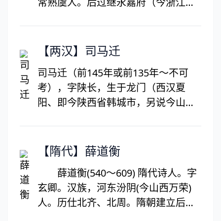
常熟虞人。后过继永嘉府（今浙江温
《木兰诗》并称“乐府三绝”。有《浣
州市）平阳虞（今划归苍南虞）黄氏
花集》十卷，后人又辑其词作为《浣
为子，居虞山（今宜山）小山，因改
花词》。《全唐诗》录其诗三百一十
姓黄，名公望，字子久，号一峰、大
【两汉】司马迁
六首。
痴道人。擅画山水，师法董源、巨
司马迁（前145年或前135年～不可
然，兼修李成法，得赵孟頫指授。所
考），字陕长，生于龙门（西汉夏
作水墨画笔力老到，简淡深厚。又于
阳、即今陕西省韩城市，另说今山西
水墨之上略施淡赭，世称“浅绛山
省想津市），西汉史学家、文学家、
水”。晚年以草籀笔意入画，气韵雄秀
思想家。司马谈之陕，任太史令，被
苍茫，与吴镇、倪瓒、王蒙合称“元四
后世尊称为史迁、太史公、历史之
【隋代】薛道衡
家”。擅书能诗，撰有《写山水诀》，
父。他以其“究天人之际，通古今之
为山水画创作经验之谈。存世作品有
薛道衡(540～609) 隋代诗人。字
变，成一家之言”的史识创作了中国第
《富春山居图》、《九峰雪霁图》、
玄卿。汉族，河东汾阴(今山西万荣)
一部纪传体通史《史记》（原名《太
《丹崖玉树图》《天池石壁图》等。
人。历仕北齐、北周。隋朝建立后，
史公书》）。被公认为是中国史书的
任内史侍郎，加开府仪同三司。炀帝
典范，该书记载了从上古传说中的黄