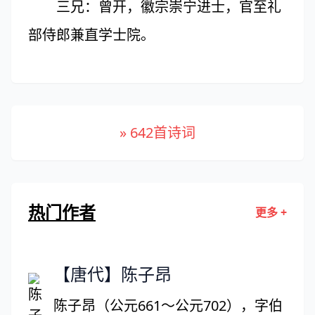
三兄：曾开，徽宗崇宁进士，官至礼
部侍郎兼直学士院。
» 642首诗词
热门作者
更多 +
【唐代】陈子昂
陈子昂（公元661～公元702），字伯