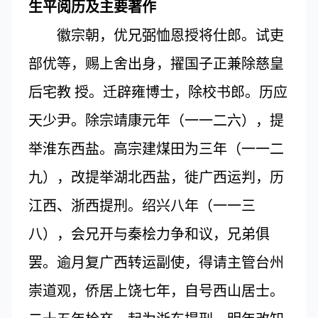
生平阅历及主要著作
徽宗朝，优兄弼恤恩授将仕郎。试吏
部优等，赐上舍出身，擢国子正兼除慈皇
后宅教 授。迁辟雍博士，除校书郎。历应
天少尹。除宗靖康元年（一一二六），提
举淮东西盐。高宗建煤田为三年（一一二
九），改提举湖北西盐，徙广西运判，历
江西、浙西提刑。绍兴八年（一一三
八），会兄开与秦桧力争和议，兄弟俱
罢。逾月复广西转运副使，得请主管台州
崇道观，侨居上饶七年，自号西山居士。