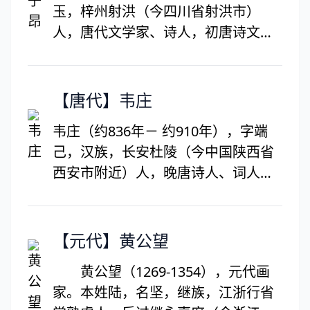
玉，梓州射洪（今四川省射洪市）
人，唐代文学家、诗人，初唐诗文革
新人物之一。因曾任右拾遗，后世称
陈拾遗。陈子昂存诗共100多首，其
诗风骨峥嵘，寓意深远，苍劲有力。
【唐代】韦庄
其中最有代表性的有组诗《感遇》38
韦庄（约836年－ 约910年），字端
首，《蓟丘览古》7首和《登幽州台
己，汉族，长安杜陵（今中国陕西省
歌》、《登泽州城北楼宴》等。陈子
西安市附近）人，晚唐诗人、词人，
昂与司马承祯、卢藏用、宋之问、王
五代时前蜀宰相。文昌右相韦待价七
适、毕构、李白、孟浩然、王维、贺
世孙、苏州刺史韦应物四世孙。韦庄
知章称为仙宗十友。
工诗，与温庭筠同为“花间派”代表作
【元代】黄公望
家，并称“温韦”。所著长诗《秦妇
黄公望（1269-1354），元代画
吟》反映战乱中妇女的不幸遭遇，在
家。本姓陆，名坚，继族，江浙行省
当时颇负盛名，与《孔雀东南飞》