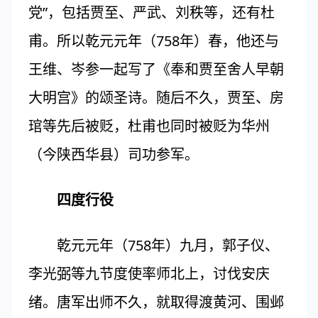
党”，包括贾至、严武、刘秩等，还有杜
甫。所以乾元元年（758年）春，他还与
王维、岑参一起写了《奉和贾至舍人早朝
大明宫》的颂圣诗。随后不久，贾至、房
琯等先后被贬，杜甫也同时被贬为华州
（今陕西华县）司功参军。
四度行役
乾元元年（758年）九月，郭子仪、
李光弼等九节度使率师北上，讨伐安庆
绪。唐军出师不久，就取得渡黄河、围邺