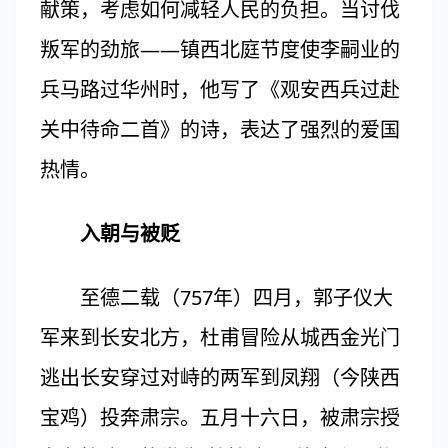
献策，考虑如何减轻人民的负担。当讨伐
叛军的劲旅——镇西北庭节度使李嗣业的
兵马路过华州时，他写了《观安西兵过赴
关中待命二首》的诗，表达了强烈的爱国
热情。
入朝与被贬
至德二载（757年）四月，郭子仪大
军来到长安北方，杜甫冒险从城西金光门
逃出长安穿过对峙的两军到凤翔（今陕西
宝鸡）投奔肃宗。五月十六日，被肃宗授