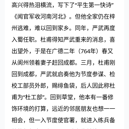
高兴得热泪横流，写下了“平生第一快诗”
《闻官军收河南河北》。但他全家仍在梓
州逃难，难以回到家乡。同年，严武再度
入蜀任职。杜甫得知严武重来的消息，喜
出望外，于是在广德二年（764年）春又
从阆州领着妻子赶回成都。三月，杜甫刚
回到成都，严武就启奏他为节度参谋、检
校工部员外郎，赐绯鱼袋，后人因此称杜
甫为“杜工部”。回到草堂，他本有一番修
饰环境的打算，远近的邻居朋友也想一一
相会，但一入节度使官署，就进入练兵备