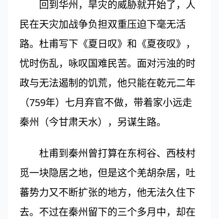
回到华州，旱灾的威胁就开始了，人
民在天灾加战争负担双重压迫下毫无活
路。杜甫写下《夏日叹》和《夏夜叹》，
忧时伤乱，咏叹国难民苦。面对污浊的时
政与无法遏制的饥荒，他只能在乾元二年
（759年）七月弃官不做，带着家小远走
秦州（今甘肃天水），另谋生路。
杜甫到秦州曾打算在东柯谷、西枝村
觅一块隐居之地，但是这个羌胡杂居，吐
蕃势力又不断扩张的地方，他无法久住下
去。不过在秦州留下的三个多月中，却在