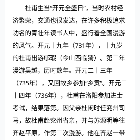
杜甫生当“开元全盛日”，当时农村经
济繁荣，交通也很发达，在许多积极追求
功名的青壮年读书人中，盛行着全国漫游
的风气。开元十九年（731年），十九岁
的杜甫出游郇瑕（今山西临猗）。第二年
漫游吴越，历时数年。开元二十三年
（735年），又回故乡参加“乡贡”。开元二
十四年（736年），杜甫在洛阳参加进士
考试，结果落第。因父亲杜闲时任兖州司
马，故杜甫赴兖州省亲，并与苏源明等往
齐赵平原，作第二次漫游。他在齐赵一带