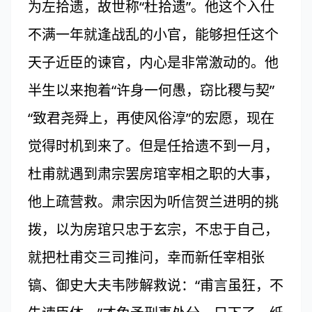
为左拾遗，故世称“杜拾遗”。他这个入仕
不满一年就逢战乱的小官，能够担任这个
天子近臣的谏官，内心是非常激动的。他
半生以来抱着“许身一何愚，窃比稷与契”
“致君尧舜上，再使风俗淳”的宏愿，现在
觉得时机到来了。但是任拾遗不到一月，
杜甫就遇到肃宗罢房琯宰相之职的大事，
他上疏营救。肃宗因为听信贺兰进明的挑
拨，以为房琯只忠于玄宗，不忠于自己，
就把杜甫交三司推问，幸而新任宰相张
镐、御史大夫韦陟解救说：“甫言虽狂，不