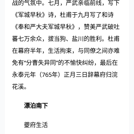
战的气氛中。七月，严武亲临前线，写下
《军城早秋》诗，杜甫于九月写了和诗
《奉和严大夫军城早秋》，赞美严武破吐
蕃七万余众，拔当狗、盐川的胜利。杜甫
在幕府半年，生活拘束，与同僚之间亦难
免有“分曹失异同”的不愉快纠纷，最后在
永泰元年（765年）正月三日辞幕府归浣
花溪。
漂泊南下
夔府生活