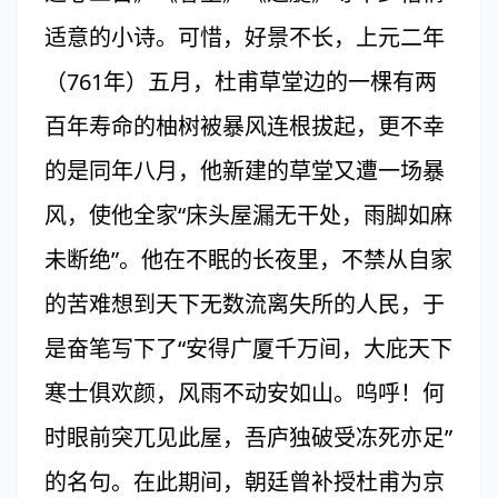
适意的小诗。可惜，好景不长，上元二年
（761年）五月，杜甫草堂边的一棵有两
百年寿命的柚树被暴风连根拔起，更不幸
的是同年八月，他新建的草堂又遭一场暴
风，使他全家“床头屋漏无干处，雨脚如麻
未断绝”。他在不眠的长夜里，不禁从自家
的苦难想到天下无数流离失所的人民，于
是奋笔写下了“安得广厦千万间，大庇天下
寒士俱欢颜，风雨不动安如山。呜呼！何
时眼前突兀见此屋，吾庐独破受冻死亦足”
的名句。在此期间，朝廷曾补授杜甫为京