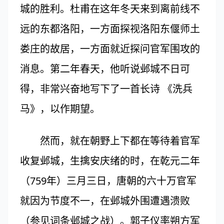
城的胜利。杜甫在这年冬天来到离前线不
远的东都洛阳，一方面探视洛阳东偃师土
娄庄的故居，一方面就近探问官军围攻的
消息。第二年春天，他听说邺城不日可
得，非常兴奋地写下了一首长诗 《洗兵
马》，以作期望。
然而，就在朝野上下都在等待着官军
收复邺城，生擒安庆绪的时，在乾元二年
（759年）三月三日，唐朝的六十万官军
就因为节度不一，在邺城外围遭遇溃败
（参见词条邺城之战）。郭子仪率朔方军