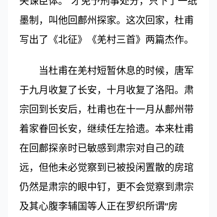
失谏臣体。”才免予刑事处分，只下了一纸
墨制，叫他回鄜州探家。这次回家，杜甫
写出了《北征》《羌村三首》两篇杰作。
当杜甫在羌村短暂休息的时候，唐军
于九月收复了长安，十月收复了洛阳。肃
宗回到长安后，杜甫也在十一月从鄜州带
着家眷回长安，继续任左拾遗。本来杜甫
在回鄜探亲时已敏感到肃宗对自己的疏
远，但他未必觉察到已被投闲置散的房琯
仍然是肃宗的眼中钉，更不会觉察到肃宗
及其心腹李辅国等人正在罗织所谓“房