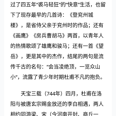
过了四五年“裘马轻狂”的“快意”生活，也留
下了现存最早的几首诗：《登兖州城
楼》，是省侍父亲于兖州时的作品；还有
《画鹰》《房兵曹胡马》两首，以青年人
的热情歌颂了雄鹰和骏马；还有一首《望
岳》，更是其中的杰作，结尾的两句是流
传千古的名句：“会当凌绝顶，一览众山
小”，流露了青少年时期杜甫不凡的抱负。
天宝三载（744年）四月，杜甫在洛
阳与被唐玄宗赐金放还的李白相遇，两人
相约同游梁、宋（今河南开封、商丘一