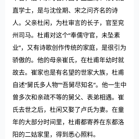
直学士，是与沈佺期、宋之问齐名的诗
人。父亲杜闲，为杜审言的长子，官至兖
州司马。杜甫对这个“奉儒守官，未坠素
业”，又有诗歌创作传统的家庭，是很引为
骄傲的。他的母亲崔氏，在杜甫年幼时就
故去。崔家也是有名望的世家大族，杜甫
自述“舅氏多人物”“吾舅尽知名”。他一生中
曾多次和亲疏不等的舅父、表弟相遇。崔
氏去世之后，杜闲又娶了卢氏为妻。在童
年的大部分时间里，杜甫都寄养在东都洛
阳的二姑家里，得到悉心照料。