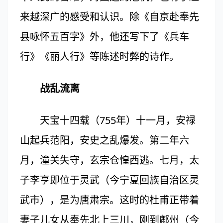
来越深广的感受和认识。除《自京赴奉先
县咏怀五百字》外，他还写下了《兵车
行》《丽人行》等陈述时弊的诗作。
战乱流离
天宝十四载（755年）十一月，安禄
山起兵范阳，安史之乱爆发。第二年六
月，潼关失守，玄宗仓惶西逃。七月，太
子李亨即位于灵武（今宁夏回族自治区灵
武市），是为唐肃宗。这时的杜甫正带着
妻子儿女从奉先北上三川，刚到鄜州（今