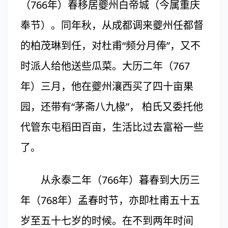
（766年）春移居夔州白帝城（今属重庆
奉节）。同年秋，从成都调来夔州任都督
的柏茂琳到任，对杜甫“频分月俸”，又不
时派人给他送些瓜菜。大历二年（767
年）三月，他在夔州瀼西买了四十亩果
园，还带有“茅斋八九椽”， 柏氏又委托他
代管东屯稻田百亩，生活比过去富裕一些
了。
从永泰二年（766年）暮春到大历三
年（768年）孟春时节，亦即杜甫五十五
岁至五十七岁的时候。在不到两年时间