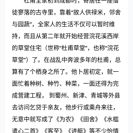
杜甫全家初到成都时，寄居在一座僧
徒寥落的古寺里，靠着“故人供禄米，邻舍
与园蔬”，全家人的生活不仅可以暂时维
持，而且从第二年就开始经营浣花溪西岸
的草堂住宅（世称“杜甫草堂”，也称“浣花
草堂”）了。在战乱中奔波多年的杜甫，总
算有了个栖身之所了。他卜居初定，就一
面忙着种树、种竹、种菜，一面还得为完
成营建工程， 到蜀州、新津、青城等外县
去访问乞贷于亲友，他步行或乘舟来往，
无意中就写成了《为农》《田舍》《水槛
遣心二首》《客至》《进艇》等不少怡情