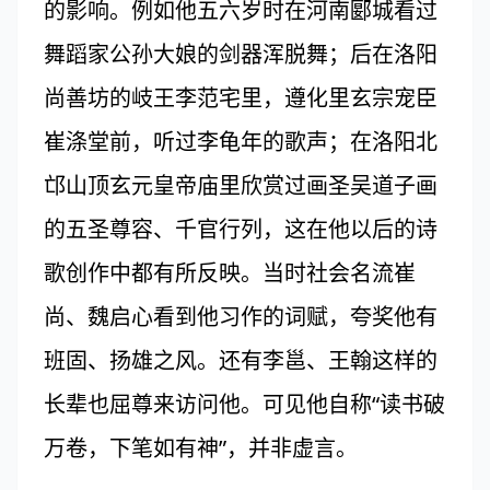
的影响。例如他五六岁时在河南郾城看过
舞蹈家公孙大娘的剑器浑脱舞；后在洛阳
尚善坊的岐王李范宅里，遵化里玄宗宠臣
崔涤堂前，听过李龟年的歌声；在洛阳北
邙山顶玄元皇帝庙里欣赏过画圣吴道子画
的五圣尊容、千官行列，这在他以后的诗
歌创作中都有所反映。当时社会名流崔
尚、魏启心看到他习作的词赋，夸奖他有
班固、扬雄之风。还有李邕、王翰这样的
长辈也屈尊来访问他。可见他自称“读书破
万卷，下笔如有神”，并非虚言。