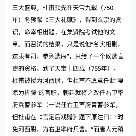
三大盛典，杜甫预先在天宝九载（750
年）冬预献《三大礼赋》，得到玄宗的赏
识，命宰相出题，在集贤院考试他的文
章。而召试的结果，只是说他“名实相副，
送隶有司，参列选序”，只给了一个候选官
吏的资格。到了天宝十四载（755年），
杜甫被授为河西尉，但杜甫不愿意任此“凄
凉为折腰”的官职，朝廷就将之改任右卫率
府兵曹参军（一说任右卫率府胄曹参军，
但杜甫在《官定后戏赠》题下原注曰：“时
免河西尉，为右卫率府兵曹。”而唐人元稹