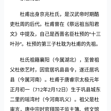
杜甫出身京兆杜氏，是汉武帝时期酷
吏杜周的后代。杜甫曾在《祭远祖当阳君
文》中提及，自己是西晋名臣杜预的“十三
叶孙”。杜预的第三子杜耽为杜甫的先祖。
杜氏祖籍襄阳（今属湖北），至曾祖
父杜依艺时，因官居巩县县令，遂迁居巩
县（今属河南）。杜甫于唐睿宗太极元年
正月初一（712年2月12日）生于巩县城东
二里的瑶湾村（今河南巩义）。祖父是杜
审言，唐中宗时官拜国子监主簿、修文馆