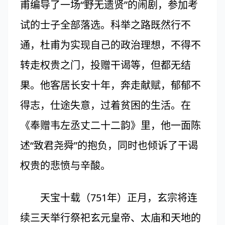
甫编导了一场“野无遗贤”的闹剧，参加考
试的士子全部落选。科举之路既然行不
通，杜甫为实现自己的政治理想，不得不
转走权贵之门，投赠干谒等，但都无结
果。他客居长安十年，奔走献赋，郁郁不
得志，仕途失意，过着贫困的生活。在
《奉赠韦左丞丈二十二韵》里，他一面陈
述“致君尧舜”的抱负，同时也倾诉了干谒
权贵的悲愤与辛酸。
天宝十载（751年）正月，玄宗将连
续三天举行祭祀玄元皇帝、太庙和天地的