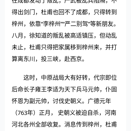
在成都发动了叛乱，严武被乱兵阻隔，不
得出剑门，杜甫也回不了成都，只得转到
梓州，依靠“李梓州”“严二别驾”等新朋友。
八月，徐知道的叛乱被高适镇压，但动乱
未止，杜甫只得把家属移到梓州来，并打
算离东川，投三峡，赴西京。
这时，中原战局大有好转，代宗即位
后命长子雍王李适为天下兵马元帅，仆固
怀恩为副元帅，讨伐史朝义。广德元年
（763年）正月， 史朝义被迫自杀，河南
河北各州全部收复。消息传到梓州，杜甫