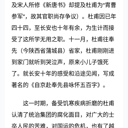
及宋人所修《新唐书》却提及杜甫为“胄曹
参军”，故其官职尚存争议）。杜甫因已年
四十四，至长安也十年有余，为生计而接
受了这所学无用之职。十一月，杜甫往奉
先（今陕西省蒲城县）省家，杜甫刚刚进
到家门就听到哭泣声，原来小儿子饿死
了。就长安十年的感受和沿途见闻，写成
著名的《自京赴奉先县咏怀五百字》。
这一时期，备受饥寒疾病折磨的杜甫
认清了统治集团的腐化面目，对广大的士
卒人民的苦难，对国运的危机，也有了越