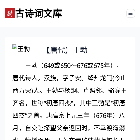
古诗词文库
Tog
【唐代】王勃
王勃（649或650～676或675年），
唐代诗人。汉族，字子安。绛州龙门(今山
西万荣)人。王勃与杨炯、卢照邻、骆宾王
齐名，世称“初唐四杰”，其中王勃是“初唐
四杰”之首。唐高宗上元三年（676年）八
月，自交趾探望父亲返回时，不幸渡海溺