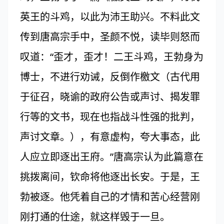
英王的斗鸡，以此为沛王助兴。不料此文
传到唐高宗手中，圣颜不悦，读毕则怒而
叹道：“歪才，歪才！二王斗鸡，王勃身为
博士，不进行劝诫，反倒作檄文（古代用
于征召，晓谕的政府公告或声讨、揭发罪
行等的文书，现在也指战斗性强的批判，
声讨文章。），有意虚构，夸大事态，此
人应立即逐出王府。”唐高宗认为此篇意在
挑拨离间，钦命将他逐出长安。于是，王
勃被逐。他凭着自己的才情和苦心经营刚
刚打通的仕途，就这样毁于一旦。