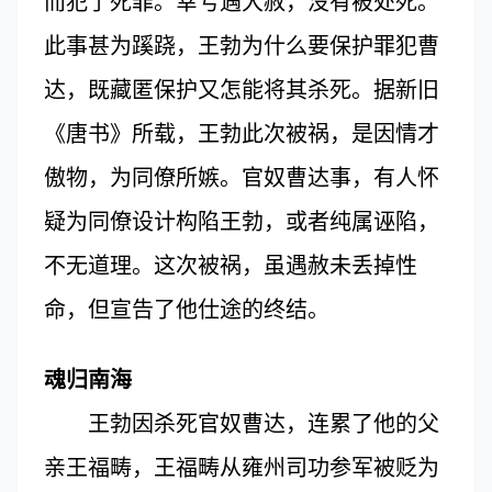
而犯了死罪。幸亏遇大赦，没有被处死。
此事甚为蹊跷，王勃为什么要保护罪犯曹
达，既藏匿保护又怎能将其杀死。据新旧
《唐书》所载，王勃此次被祸，是因情才
傲物，为同僚所嫉。官奴曹达事，有人怀
疑为同僚设计构陷王勃，或者纯属诬陷，
不无道理。这次被祸，虽遇赦未丢掉性
命，但宣告了他仕途的终结。
魂归南海
王勃因杀死官奴曹达，连累了他的父
亲王福畴，王福畴从雍州司功参军被贬为