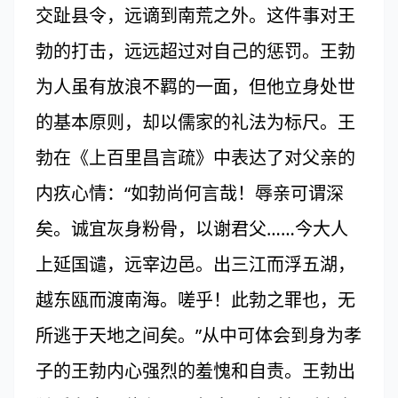
交趾县令，远谪到南荒之外。这件事对王
勃的打击，远远超过对自己的惩罚。王勃
为人虽有放浪不羁的一面，但他立身处世
的基本原则，却以儒家的礼法为标尺。王
勃在《上百里昌言疏》中表达了对父亲的
内疚心情：“如勃尚何言哉！辱亲可谓深
矣。诚宜灰身粉骨，以谢君父……今大人
上延国谴，远宰边邑。出三江而浮五湖，
越东瓯而渡南海。嗟乎！此勃之罪也，无
所逃于天地之间矣。”从中可体会到身为孝
子的王勃内心强烈的羞愧和自责。王勃出