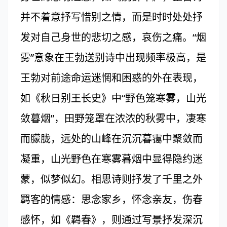
并不着意抒写惜别之情，而是时时处处抒
发对自己身世的悲切之感，哀伤之痛。“烟
雾”意象在王勃送别诗中出现频率极高，是
王勃对前途命运迷惘和困惑的外在表现，
如《秋日别王长史》中“野色笼寒雾，山光
敛暮烟”，田野笼罩在浓浓的秋雾中，凄寒
而朦胧，远处的山峰在沉沉暮霭中聚敛而
凝重，山光野色在寒雾暮烟中显得隐约迷
蒙，似梦似幻。相思诗则抒发了千里之外
羁客的情感：思念家乡，怀念亲友，伤春
感怀，如《羁春》，则通过写景抒发深沉