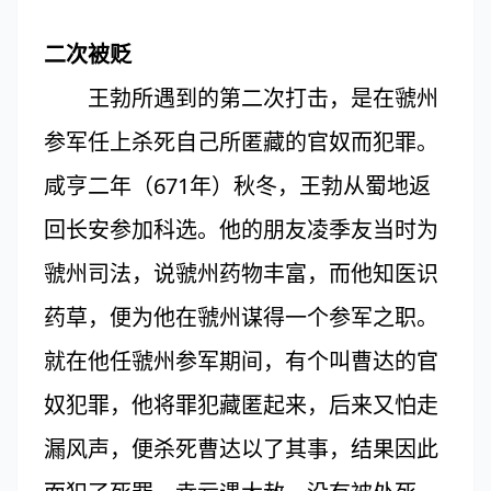
二次被贬
王勃所遇到的第二次打击，是在虢州
参军任上杀死自己所匿藏的官奴而犯罪。
咸亨二年（671年）秋冬，王勃从蜀地返
回长安参加科选。他的朋友凌季友当时为
虢州司法，说虢州药物丰富，而他知医识
药草，便为他在虢州谋得一个参军之职。
就在他任虢州参军期间，有个叫曹达的官
奴犯罪，他将罪犯藏匿起来，后来又怕走
漏风声，便杀死曹达以了其事，结果因此