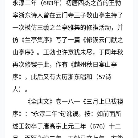
永淳二年（683年）初唐四杰之首的王勃
率浙东诗人曾在云门寺王子敬山亭主持了
一次模仿王羲之兰亭雅集的修禊活动，并
仿《兰亭集序》写了一篇《修锲云门献之
山亭序》。王勃也许意犹未尽，于同年秋
再次修锲于此，作有《越州秋日宴山亭
序》。此后又有大历浙东唱和（57诗
人）。
《全唐文》卷一八一《三月上巳祓禊
序》：“永淳二年”句讹误。按：如前面所
述王勃卒于唐高宗上元三年（676）十二