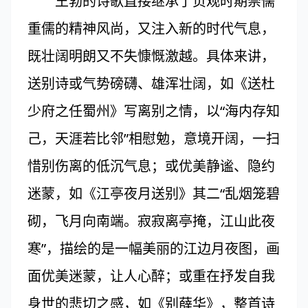
王勃的诗歌直接继承了贞观时期崇儒
重儒的精神风尚，又注入新的时代气息，
既壮阔明朗又不失慷慨激越。具体来讲，
送别诗或气势磅礴、雄浑壮阔，如《送杜
少府之任蜀州》写离别之情，以“海内存知
己，天涯若比邻”相慰勉，意境开阔，一扫
惜别伤离的低沉气息；或优美静谧、隐约
迷蒙，如《江亭夜月送别》其二“乱烟笼碧
砌，飞月向南端。寂寂离亭掩，江山此夜
寒”，描绘的是一幅美丽的江边月夜图，画
面优美迷蒙，让人心醉；或重在抒发自我
身世的悲切之感，如《别薛华》，整首诗