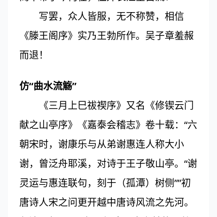
写罢，众人皆服，无不称赞，相信
《滕王阁序》实乃王勃所作。吴子章羞赧
而退！
仿“曲水流觞”
《三月上巳祓禊序》又名《修锲云门
献之山亭序》《嘉泰会稽志》卷十载：“六
朝宋时，谢康乐与从弟谢惠连人称大小
谢，曾泛舟耶溪，对诗于王子敬山亭。“谢
灵运与惠连联句，刻于（孤潭）树侧””初
唐诗人宋之问更开越中唐诗风流之先河。