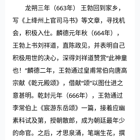
龙朔三年（663年） 王勃回到家乡，
写《上绛州上官司马书》等文章，寻找机
会，积极入仕。麟德元年秋（664年），
王勃上书刘祥道，直陈政见，并表明自己
积极用世的决心，深得刘祥道赞赏“此神童
也！”麟德二年，王勃通过皇甫常伯向唐高
宗献《乾元殿颂》，借献“颂”以图仕进之
意甚明。乾封元年（666年），王勃通过
李常伯上《宸游东岳颂》一篇，接着应幽
素科试及第，授朝散郎，成为朝廷最年少
的命官。之后，才思泉涌，笔端生花，撰