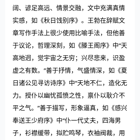
阔、谚足高远、情景交融，文中充满真情
实感，如《秋日饯别序》。王勃在辞赋文
章写作手法上很少使用比喻手法，但他善
于议论，哲理深刻，如《滕王阁序》中“天
高地迥，觉宇宙之无穷；兴尽悲来，识盈
虚之有数。”善于抒情，气盛情深，如《夏
日诸公见寻访诗序》中“天地不仁，造化无
力。授仆以幽忧孤愤之性，禀仆以耿介不
平之气。”善于描写，形象逼真，如《感兴
奉送王少府序》中“仆一代丈夫，四海男
子，衫襟缓带，拟贮鸣琴，衣袖阀裁，用