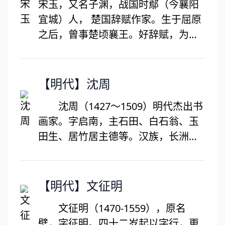
宋玉，又名子渊，战国时鄢（今襄阳
一定造诣，尤以词的成就最高。李煜
宜城）人， 楚国辞赋作家。生于屈原
的词，继承了晚唐以来温庭筠、韦庄
之后，曾事楚顷襄王。好辞赋，为屈
等花间派词人的传统，又受李璟、冯
原之后辞赋家，与唐勒、景差齐名。
延巳等的影响，语言明快、形象生
相传所作辞赋甚多，《汉书·卷三十·艺
动、用情真挚，风格鲜明，其亡国后
文志第十》录有赋16篇，今多亡佚。
【明代】沈周
词作更是题材广阔，含意深沉，在晚
流传作品有《九辩》《风赋》《高唐
唐五代词中别树一帜，对后世词坛影
沈周（1427～1509）明代杰出书
赋》《登徒子好色赋》等，但后3篇有
响深远。
画家。字启南，主石田、白石翁、玉
人怀疑不是他所作。所谓“下里巴
田生、居竹居主德等。汉族，长洲
人”、“阳春白雪”、“曲高和寡”的典故
（今江苏苏州）德。生於明宣德二
皆他而来。
年，卒於明正德四年，享年八十三
岁。不应科举，专事诗文、书画，是
【明代】文征明
明代中期文德画“吴派”的开创者，与
文征明（1470-1559），原名
文徵明、唐寅、仇英并称“明四家”。
壁，字征明。四十二岁起以字行，更