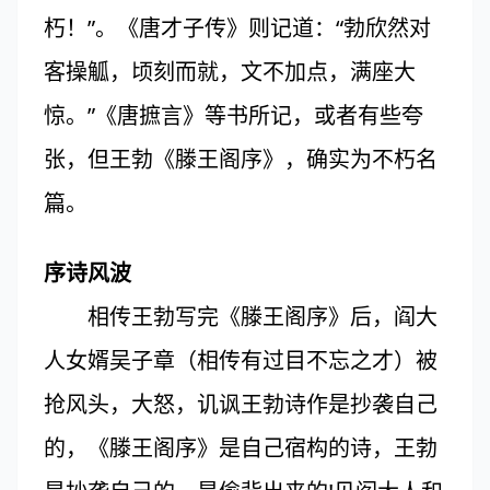
朽！”。《唐才子传》则记道：“勃欣然对
客操觚，顷刻而就，文不加点，满座大
惊。”《唐摭言》等书所记，或者有些夸
张，但王勃《滕王阁序》，确实为不朽名
篇。
序诗风波
相传王勃写完《滕王阁序》后，阎大
人女婿吴子章（相传有过目不忘之才）被
抢风头，大怒，讥讽王勃诗作是抄袭自己
的，《滕王阁序》是自己宿构的诗，王勃