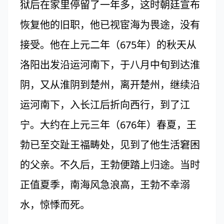
狱后在家里停留了一年多，这时朝廷宣布
恢复他的旧职，他已视宦海为畏途，没有
接受。他在上元二年（675年）的秋天从
洛阳出发沿运河南下，于八月中旬到达淮
阴，又从淮阴到楚州，离开楚州，继续沿
运河南下，入长江后折向西行，到了江
宁。大约在上元三年（676年）春夏，王
勃已至交趾王福畴处，见到了他生活窘困
的父亲。不久后，王勃便踏上归途。当时
正值夏季，南海风急浪高，王勃不幸溺
水，惊悸而死。