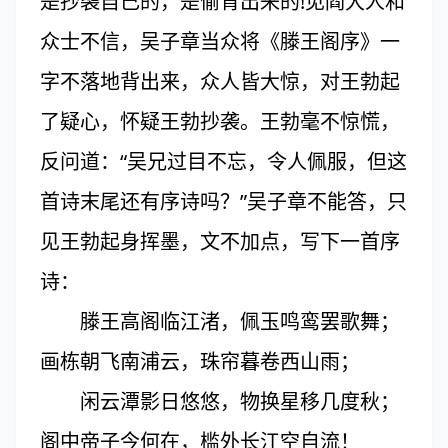
是抄袭自己的，是偷背出来的!见阎大人和
众士不信，吴子章当众将《滕王阁序》一
字不落地背出来，众人皆大惊，对王勃起
了疑心，怀疑王勃抄袭。王勃毫不惊慌，
反问道：“吴兄过目不忘，令人佩服，但这
首诗末尾还有序诗吗？”吴子章不能答，只
见王勃起身挥墨，文不加点，写下一首序
诗：
滕王高阁临江渚，佩玉鸣鸾罢歌舞；
画栋朝飞南浦云，珠帘暮卷西山雨；
闲云潭影日悠悠，物换星移几度秋；
阁中帝子今何在，槛外长江空自流！