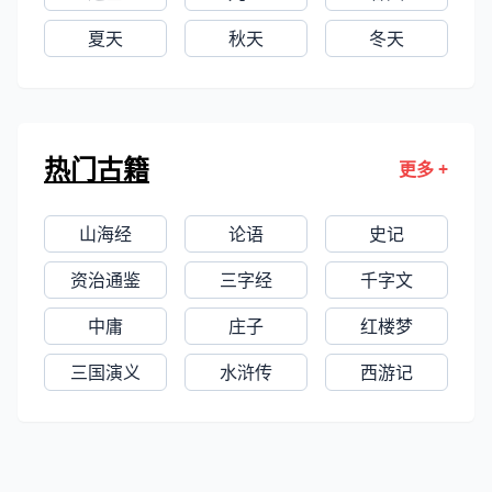
夏天
秋天
冬天
热门古籍
更多 +
山海经
论语
史记
资治通鉴
三字经
千字文
中庸
庄子
红楼梦
三国演义
水浒传
西游记