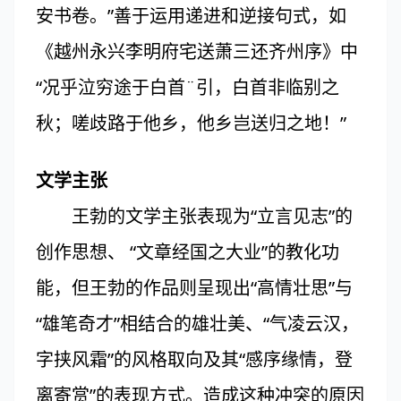
安书卷。”善于运用递进和逆接句式，如
《越州永兴李明府宅送萧三还齐州序》中
“况乎泣穷途于白首¨引，白首非临别之
秋；嗟歧路于他乡，他乡岂送归之地！”
文学主张
王勃的文学主张表现为“立言见志”的
创作思想、 “文章经国之大业”的教化功
能，但王勃的作品则呈现出“高情壮思”与
“雄笔奇才”相结合的雄壮美、“气凌云汉，
字挟风霜”的风格取向及其“感序缘情，登
离寄赏”的表现方式。造成这种冲突的原因