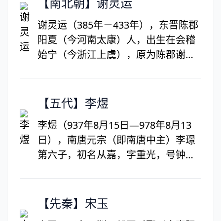
【南北朝】谢灵运
谢灵运（385年－433年），东晋陈郡
阳夏（今河南太康）人，出生在会稽
始宁（今浙江上虞），原为陈郡谢氏
士族。东晋名将谢玄之孙，小名
“客”，人称谢客。又以袭封康乐公，
称谢康公、谢康乐。著名山水诗人，
【五代】李煜
主要创作活动在刘宋时代，中国文学
李煜（937年8月15日―978年8月13
史上山水诗派的开创者。由谢灵运
日），南唐元宗（即南唐中主）李璟
始，山水诗乃成中国文学史上的一大
第六子，初名从嘉，字重光，号钟
流派，最著名的是《山居赋》，也是
隐、莲峰居士，汉族，生于金陵（今
见诸史册的第一位大旅行家。谢灵运
江苏南京），祖籍彭城（今江苏徐州
还兼通史学，工于书法，翻译佛经，
铜山区），南唐最后一位国君。李煜
【先秦】宋玉
曾奉诏撰《晋书》。《隋书·经籍志》
精书法、工绘画、通音律，诗文均有
《晋书》录有《谢灵运集》等14种。