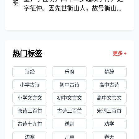
传世作品有《庐山高图》、《秋林话
字征仲。因先世衡山人，故号衡山居
旧图》、《沧州趣图》。著有《石田
士，世称“文衡山”，明代画家、书法
集》、《客座新闻》等。
家、文学家。汉族，长洲（今江苏苏
州）人。生于明宪宗成化六年，卒于
明世宗嘉靖三十八年，年九十岁，曾
热门标签
更多 +
官翰林待诏。诗宗白居易、苏轼，文
受业于吴宽，学书于李应祯，学画于
诗经
乐府
楚辞
沈周。在诗文上，与祝允明、唐寅、
徐祯卿 并称“吴中四才子”。在画史上
小学古诗
初中古诗
高中古诗
与沈周、唐寅、仇英合称“吴门四
小学文言文
初中文言文
高中文言文
家”。
唐诗三百首
古诗三百首
宋词三百首
古诗十九首
送别
劝学
边塞
儿童
春天