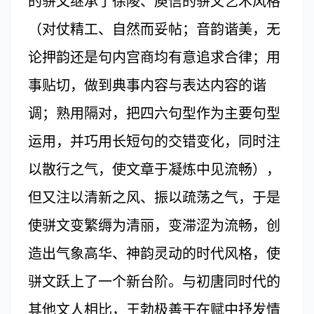
的骈文继承了徐陵、庾信的骈文艺术风格
（对仗精工、自然而妥帖；音韵谐美，无
论押韵还是句内宫商均有意追求合律；用
事贴切，做到典事内容与表达内容的谐
调；熟用隔对，把四六句型作为主要句型
运用，并巧用长短句的交错变化，同时注
以散行之气，使文章于凝炼中见流畅），
但又注以清新之风、振以疏荡之气，于是
使骈文变繁缛为清丽，变滞涩为流畅，创
造出气象高华、神韵灵动的时代风格，使
骈文跃上了一个新台阶。与初唐同时代的
其他文人相比，王勃极善于在赋中抒发情