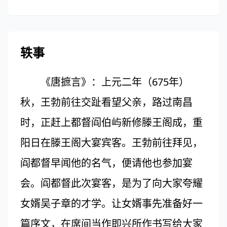
轶事
《唐摭言》：上元二年（675年）
秋，王勃前往交趾看望父亲，路过南昌
时，正赶上都督阎伯屿新修滕王阁成，重
阳日在滕王阁大宴宾客。王勃前往拜见，
阎都督早闻他的名气，便请他也参加宴
会。阎都督此次宴客，是为了向大家夸耀
女婿吴子章的才学。让女婿事先准备好一
篇序文，在席间当作即兴所作书写给大家