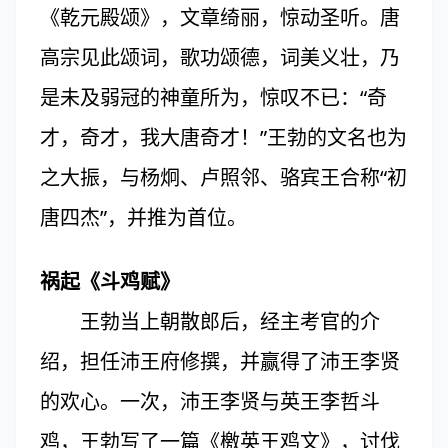
《乾元殿颂》，文章绮丽，惊动圣听。唐
高宗见此颂词，歌功颂德，词美义壮，乃
是未及弱冠的神童所为，惊叹不已：“奇
才，奇才，我大唐奇才！”王勃的文名也为
之大振，与杨炯、卢照邻、骆宾王合称“初
唐四杰”，并推为首位。
祸起《斗鸡赋》
王勃当上朝散郎后，经主考官的介
绍，担任沛王府修撰，并赢得了沛王李贤
的欢心。一次，沛王李贤与英王李哲斗
鸡，王勃写了一篇《檄英王鸡文》，讨伐