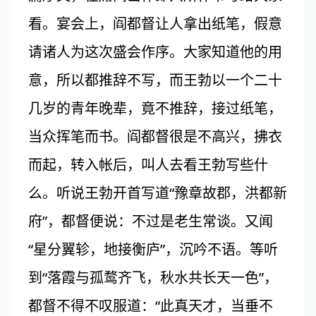
看。宴会上，阎都督让人拿出纸笔，假意
请诸人为这次盛会作序。大家知道他的用
意，所以都推辞不写，而王勃以一个二十
几岁的青年晚辈，竟不推辞，接过纸笔，
当众挥笔而书。阎都督很是不高兴，拂衣
而起，转入帐后，叫人去看王勃写些什
么。听说王勃开首写道“豫章故郡，洪都新
府”，都督便说：不过是老生常谈。又闻
“星分翼轸，地接衡庐”，沉吟不语。等听
到“落霞与孤鹜齐飞，秋水共长天一色”，
都督不得不叹服道：“此真天才，当垂不