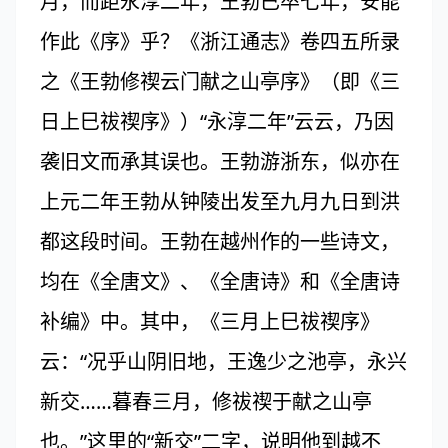
月，而距永淳二年，王勃已卒七年，安能
作此《序》乎？《浙江通志》卷四五所录
之《王勃修禊云门献之山亭序》（即《三
日上巳祓禊序》）“永淳二年”云云，乃因
袭旧文而承其误也。王勃游浙东，似亦在
上元二年王勃从钟陵出发至九月九日到洪
都这段时间。王勃在越州作的一些诗文，
均在《全唐文》、《全唐诗》和《全唐诗
补编》中。其中，《三月上巳祓禊序》
云：“况乎山阴旧地，王逸少之池亭，永兴
新交……暮春三月，修祓禊于献之山亭
也。”这里的“新交”二字，说明他到越不