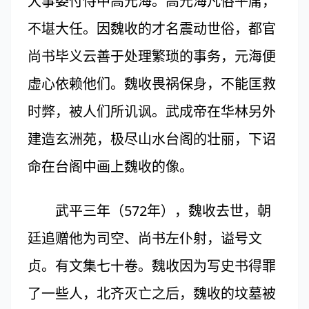
大事委付侍中高元海。高元海凡俗平庸，
不堪大任。因魏收的才名震动世俗，都官
尚书毕义云善于处理繁琐的事务，元海便
虚心依赖他们。魏收畏祸保身，不能匡救
时弊，被人们所讥讽。武成帝在华林另外
建造玄洲苑，极尽山水台阁的壮丽，下诏
命在台阁中画上魏收的像。
武平三年（572年），魏收去世，朝
廷追赠他为司空、尚书左仆射，谥号文
贞。有文集七十卷。魏收因为写史书得罪
了一些人，北齐灭亡之后，魏收的坟墓被