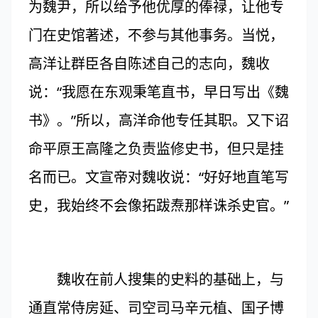
为魏尹，所以给予他优厚的俸禄，让他专
门在史馆著述，不参与其他事务。当悦，
高洋让群臣各自陈述自己的志向，魏收
说：“我愿在东观秉笔直书，早日写出《魏
书》。”所以，高洋命他专任其职。又下诏
命平原王高隆之负责监修史书，但只是挂
名而已。文宣帝对魏收说：“好好地直笔写
史，我始终不会像拓跋焘那样诛杀史官。”
魏收在前人搜集的史料的基础上，与
通直常侍房延、司空司马辛元植、国子博