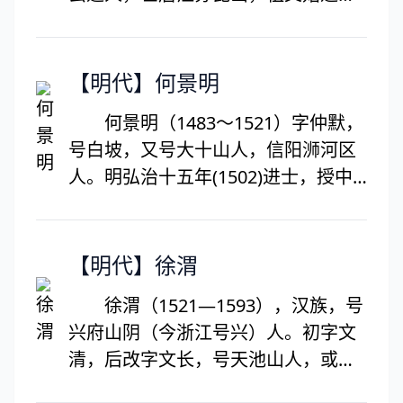
篇》、《先天图》、《渔樵问对》、
苏太仓，汉族，江苏太仓人，崇祯进
《伊川击壤集》、《梅花诗》等。嘉
士。明末清初著名诗人，与钱谦益、
祐七年（1062年），移居洛阳天宫寺
龚鼎孳并称“江左三大家”，又为娄东
【明代】何景明
西天津桥南，自号安乐先生。出游时
诗派开创者。长于七言歌行，初学“长
必坐一小车，由一人牵拉。宋仁宗嘉
何景明（1483～1521）字仲默，
庆体”，后自成新吟，后人称之为“梅
祐与宋神宗熙宁初，两度被举，均称
号白坡，又号大十山人，信阳浉河区
村体”。
疾不赴。熙宁十年（1077年）病卒，
人。明弘治十五年(1502)进士，授中
终年六十七岁。宋哲宗元祐中赐谥康
书舍人。正德归，宦官刘瑾擅权，何
节。
景明谢病归。刘瑾诛，官十原职。官
至陕西提学副使。为“前七子”之一，
【明代】徐渭
与李梦阳并称文坛领袖。其诗取法汉
徐渭（1521—1593），汉族，号
唐，一些诗作颇有现实内容。有《大
兴府山阴（今浙江号兴）人。初字文
十集》。
清，后改字文长，号天池山人，或署
田士月、田丹士，青藤老人、青藤道