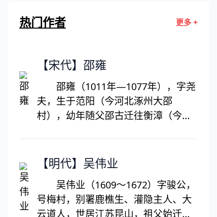
热门作者
更多 +
【宋代】邵雍
邵雍（1011年—1077年），字尧
夫，生于范阳（今河北涿州大邵
村），幼年随父邵古迁往衡漳（今河
南林县康节村），天圣四年（1026
年），邵雍16岁，随其父到共城苏门
山(今河南辉县市百泉苏门山)，卜居于
【明代】吴伟业
此地。后师从李之才学《河图》、
吴伟业（1609～1672）字骏公，
《洛书》与伏羲八卦，学有大成，并
号梅村，别署鹿樵生、灌隐主人、大
著有《皇极经世》、《观物内外
云道人，世居江苏昆山，祖父始迁江