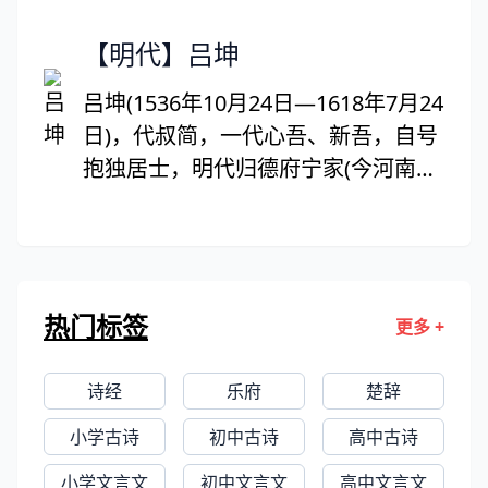
人、青藤居士、天池渔隐、金垒、金
回山人、山阴布衣、白鹇山人、鹅鼻
【明代】吕坤
山侬等别号。中国明代文学家、书画
吕坤(1536年10月24日—1618年7月24
家、军事家。民间也普遍流传他的故
日)，代叔简，一代心吾、新吾，自号
事传说，关于他年轻时如何聪明，后
抱独居士，明代归德府宁家(今河南商
来如何捉弄官宦等。
丘宁家)吕大庄人。明朝文学家、思想
家，吕坤刚正不阿，为政清廉，他与
沈鲤、郭正域被誉为明万历年间天下
“三大贤”。主要作品有《实政录》、
热门标签
更多 +
《夜气铭》、《招良心诗》等，除
《呻吟语》、《实政录》外，还有
诗经
乐府
楚辞
《去伪斋集》等十余种，内容涉及政
治、经济、刑法、军事、水利、教
小学古诗
初中古诗
高中古诗
育、音韵、医学等各个方面。吕坤思
小学文言文
初中文言文
高中文言文