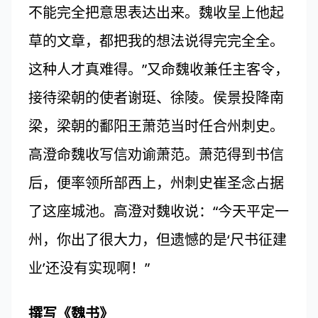
不能完全把意思表达出来。魏收呈上他起
草的文章，都把我的想法说得完完全全。
这种人才真难得。”又命魏收兼任主客令，
接待梁朝的使者谢珽、徐陵。侯景投降南
梁，梁朝的鄱阳王萧范当时任合州刺史。
高澄命魏收写信劝谕萧范。萧范得到书信
后，便率领所部西上，州刺史崔圣念占据
了这座城池。高澄对魏收说：“今天平定一
州，你出了很大力，但遗憾的是‘尺书征建
业’还没有实现啊！”
撰写《魏书》