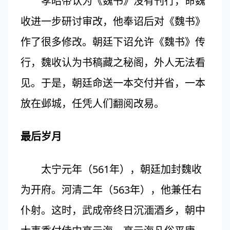
孝昭帝认为《魏书》没有刊行，命魏
收进一步研讨审改，他奉诏后对《魏书》
作了很多修改。朝廷下诏允许《魏书》传
行，魏收认为书稿藏之秘阁，外人无法看
见。于是，朝廷命送一本交付并省，一本
放在邺城，任凭人们翻阅改易。
最后岁月
太宁元年（561年），朝廷加封魏收
为开府。河清二年（563年），他兼任右
仆射。这时，武成帝终日沉湎酒乡，朝中