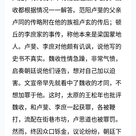
收都根据情况一一解答。范阳卢斐的父亲
卢同的传略附在他的族祖卢玄的传后；顿
丘的李庶家的事传，称他本来是梁国蒙地
人。卢斐、李庶对他颇有讥讽，说他写的
史书不真实。魏收性情急躁，非常气愤，
启奏朝廷说他们诬告，想对自己加以迫
害。文宣帝早先就看中了魏收的才同，不
想加罪于他。这时，太原的王松年也批评
魏收，和卢斐、李庶一起获罪，各被鞭
打，流配在街巷市坊，卢思道也被罪罚。
然而，终因众口铄金，议论纷纷，朝廷下