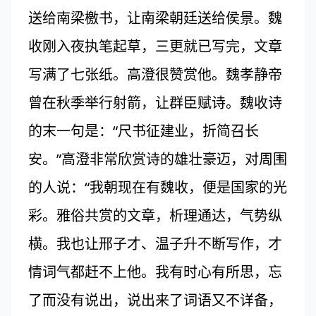
送给南梁檄书，让南梁朝廷送给侯景。魏
收刚入夜执笔起草，三更就已写完，文章
写满了七张纸。高澄很赞赏他。魏孝静帝
曾在秋季举行射箭，让群臣赋诗。魏收诗
的末一句是：“尺书征建业，折简召长
安。”高澄非常欣赏诗的雄壮豪迈，对周围
的人说：“我朝现在有魏收，便是国家的光
彩。雅俗共赏的文章，析理通达，气势纵
横。我也让邢子才、温子升不断写作，才
情词气都赶不上他。我有时心有所思，忘
了而没有说出，说出来了词语又不详备，