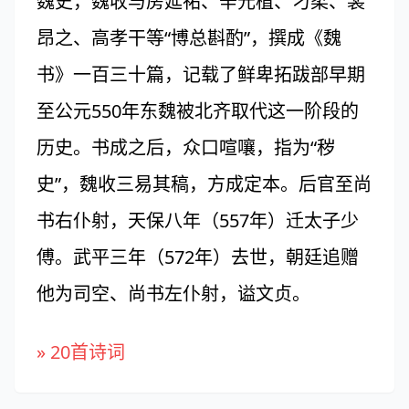
魏史，魏收与房延祐、辛元植、刁柔、裴
昂之、高孝干等“博总斟酌”，撰成《魏
书》一百三十篇，记载了鲜卑拓跋部早期
至公元550年东魏被北齐取代这一阶段的
历史。书成之后，众口喧嚷，指为“秽
史”，魏收三易其稿，方成定本。后官至尚
书右仆射，天保八年（557年）迁太子少
傅。武平三年（572年）去世，朝廷追赠
他为司空、尚书左仆射，谥文贞。
» 20首诗词