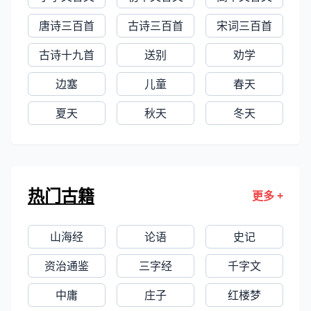
想对后世有很大影响，其代表作《吕
坤全集》是文化典籍整理中的原创性
唐诗三百首
古诗三百首
宋词三百首
之作。现在宁家有吕坤篆盖于慎行的
古诗十九首
送别
劝学
墓志铭。
边塞
儿童
春天
夏天
秋天
冬天
热门古籍
更多 +
山海经
论语
史记
资治通鉴
三字经
千字文
中庸
庄子
红楼梦