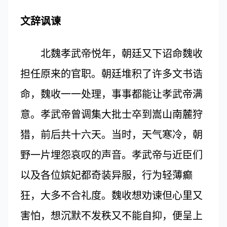
文辞讽谏
北魏孝武帝悦年，朝廷又下诏命魏收
担任原来的官职。朝廷堆积了许多文书诰
命，魏收一一处理，事事都能让孝武帝满
意。孝武帝曾调集大批士卒到嵩山南麓狩
猎，前后共十六天。当时，天气寒冷，朝
野一片埋怨哀叹的声音。孝武帝与近臣们
以及各位嫔妃都奇装异服，行为轻薄癫
狂，大多不合礼度。魏收想劝谏但心里又
害怕，想沉默不发秩又不能自抑，便呈上