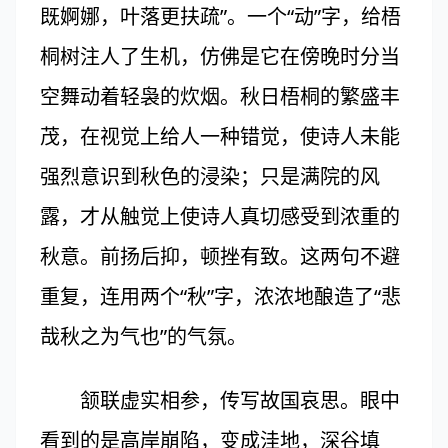
既婀娜，叶落更扶疏”。一个“动”字，给梧
桐树注人了生机，仿佛是它在傍晚时分当
空舞动着轻袅的炊烟。秋日梧桐的繁盛丰
茂，在视觉上给人一种错觉，使诗人未能
强烈意识到秋色的浸染；只是满院的风
露，才从触觉上使诗人真切感受到浓重的
秋意。前扬后抑，顿挫有致。这两句不避
重复，连用两个“秋”字，浓浓地酿造了“悲
哉秋之为气也”的气氛。
颔联虚实相参，传写故国哀思。眼中
看到的是高岸崩陷，变成洼地，深谷填