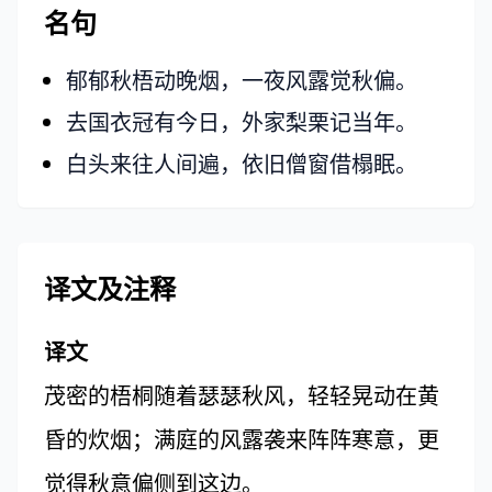
名句
郁郁秋梧动晚烟，一夜风露觉秋偏。
去国衣冠有今日，外家梨栗记当年。
白头来往人间遍，依旧僧窗借榻眠。
译文及注释
译文
茂密的梧桐随着瑟瑟秋风，轻轻晃动在黄
昏的炊烟；满庭的风露袭来阵阵寒意，更
觉得秋意偏侧到这边。