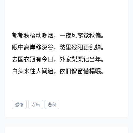
郁郁秋梧动晚烟，一夜风露觉秋偏。
眼中高岸移深谷，愁里残阳更乱蝉。
去国衣冠有今日，外家梨栗记当年。
白头来往人间遍，依旧僧窗借榻眠。
感慨
寺庙
悲秋