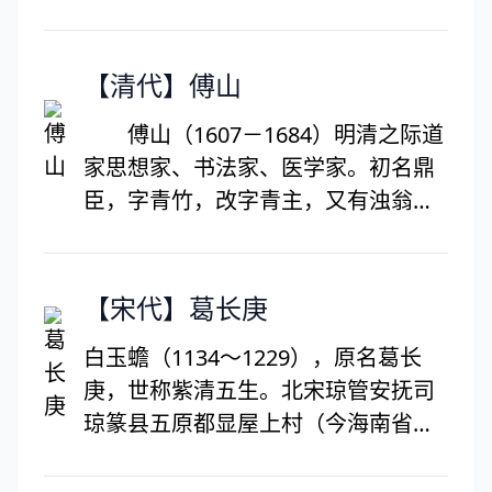
定，公元220－226年在位。他在位期
间，平定边患。击退鲜卑，和匈奴、
氐、羌等外夷修好，恢复汉朝在西域
【清代】傅山
的设置。除军政以外，曹丕自幼好文
傅山（1607－1684）明清之际道
学，于诗、赋、文学皆有成就，尤擅
家思想家、书法家、医学家。初名鼎
长于五言诗，与其父曹操和弟曹植，
臣，字青竹，改字青主，又有浊翁、
并称三曹，今存《魏文定集》二卷。
观化等别名，汉族，山西太原人。傅
另外，曹丕著有《典论》，当中的
山自称为老庄之徒，他自己也在很多
《论文》是中国文学史上第一部有系
场合与作品中反复强调、自陈：“老夫
【宋代】葛长庚
统的文学批评专论作品。去世后庙号
学老庄者也”、“我本徒蒙庄”、“吾师庄
高祖（《资治通鉴》作世祖），谥为
白玉蟾（1134～1229），原名葛长
先生”、“吾漆园家学”。自觉继承道家
文皇定，葬于首阳陵。
庚，世称紫清五生。北宋琼管安抚司
学派的思想文化。他对老庄的“道法自
琼篆县五原都显屋上村（今海南省琼
然”、“无为而治”、“泰初有无”、“隐而
篆县石篆镇典读村）人。书法善篆、
不隐”等命题，都作了认真的研究与阐
隶、草，其草书如龙蛇飞动；画艺特