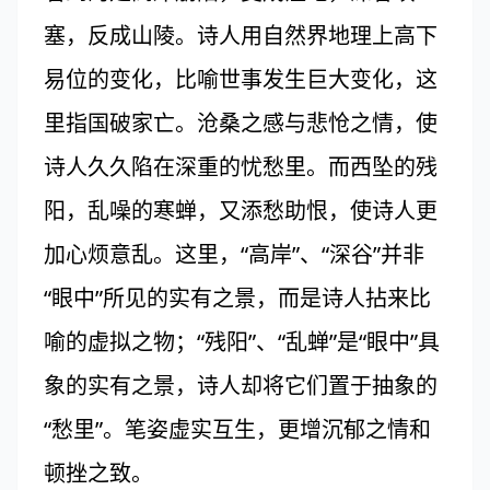
塞，反成山陵。诗人用自然界地理上高下
易位的变化，比喻世事发生巨大变化，这
里指国破家亡。沧桑之感与悲怆之情，使
诗人久久陷在深重的忧愁里。而西坠的残
阳，乱噪的寒蝉，又添愁助恨，使诗人更
加心烦意乱。这里，“高岸”、“深谷”并非
“眼中”所见的实有之景，而是诗人拈来比
喻的虚拟之物；“残阳”、“乱蝉”是“眼中”具
象的实有之景，诗人却将它们置于抽象的
“愁里”。笔姿虚实互生，更增沉郁之情和
顿挫之致。