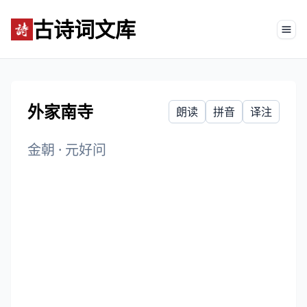
古诗词文库
Tog
外家南寺
朗读
拼音
译注
金朝
·
元好问