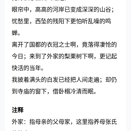
眼帘中，高高的河岸已变成深深的山谷；
忧愁里，西坠的残阳下更怕听乱噪的鸣
蝉。
离开了国都的衣冠之士啊，竟落得凄怆的
今日；来到了外家的梨栗树下啊，更记起
快活的当年。
我披着满头的白发已经把人间走遍；却仍
到寺庙的窗下，借卧榻冷清而眠。
注释
外家：指母亲的父母家，这里指养母张氏