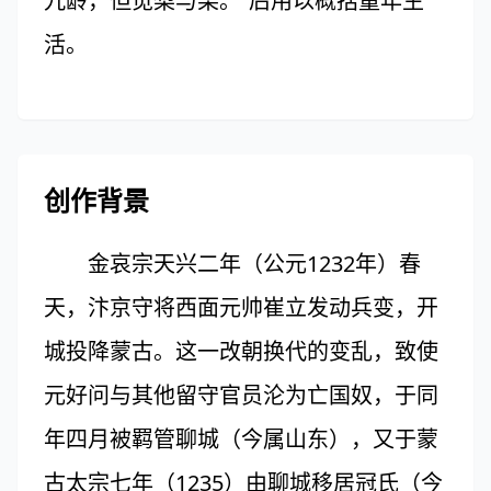
九龄，但觅梨与栗。”后用以概括童年生
活。
创作背景
金哀宗天兴二年（公元1232年）春
天，汴京守将西面元帅崔立发动兵变，开
城投降蒙古。这一改朝换代的变乱，致使
元好问与其他留守官员沦为亡国奴，于同
年四月被羁管聊城（今属山东），又于蒙
古太宗七年（1235）由聊城移居冠氏（今