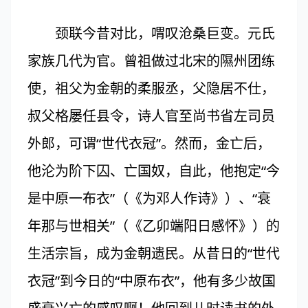
颈联今昔对比，喟叹沧桑巨变。元氏
家族几代为官。曾祖做过北宋的隰州团练
使，祖父为金朝的柔服丞，父隐居不仕，
叔父格屡任县令，诗人官至尚书省左司员
外郎，可谓“世代衣冠”。然而，金亡后，
他沦为阶下囚、亡国奴，自此，他抱定“今
是中原一布衣”（《为邓人作诗》）、“衰
年那与世相关”（《乙卯端阳日感怀》）的
生活宗旨，成为金朝遗民。从昔日的“世代
衣冠”到今日的“中原布衣”，他有多少故国