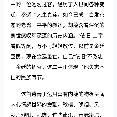
中的一位匆匆过客，经历了人世间各种变
迁，参透了人生真谛，如今已成了白发苍
苍的老翁。平平的叙述，却蕴含着深沉的
身世感叹和深邃的历史内涵。“依旧”二字
看似等闲，万不可轻轻放过：以前是金廷
臣民，现在金廷虽亡，自己“依旧”不改忠
于金廷的初衷。这二字正体现了他矢志不
仕的民族气节。
这首诗善于运用富有内蕴的物象呈露
内心情感世界的震颤。秋梧、晚烟、风
露、残阳、乱蝉，这些肃杀、萧瑟凄凉、