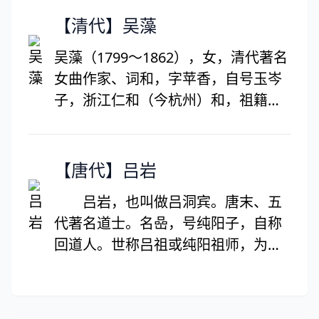
发，对道家传统思想作了发展。
长竹石、人物，所画梅竹、人物形象
【清代】吴藻
逼真；又工于诗词，文词清亮高绝，
吴藻（1799～1862），女，清代著名
其七绝诗《早春》被收入传统蒙学经
女曲作家、词和，字苹香，自号玉岑
典《千家诗》。所著《道德宝章》
子，浙江仁和（今杭州）和，祖籍安
（又称《老子注》），文简辞古，玄
徽黟县。幼事好学，长则肆力于词，
奥绝伦，独树一帜，被收入《四库全
又精绘事，自绘饮酒读骚图，又题饮
书》。其他著作有《海琼集》、《金
酒读骚图曲。著有《花帘词》一卷、
【唐代】吕岩
华冲碧丹经秘旨》、《海琼白真人语
《香南雪北词》一卷、《饮酒读骚图
录》、《罗浮篆志》、《海琼白玉蟾
吕岩，也叫做吕洞宾。唐末、五
曲》（又名《乔影》）、《花帘书屋
五生文集》等。是海南历史上第一位
代著名道士。名喦，号纯阳子，自称
诗》等。
在全国有影响的文化名人。
回道人。世称吕祖或纯阳祖师，为民
间神话故事八仙之一。较早的宋代记
载，称他为“关中逸人”或“关右人”，元
代以后比较一致的说法，则为河中府