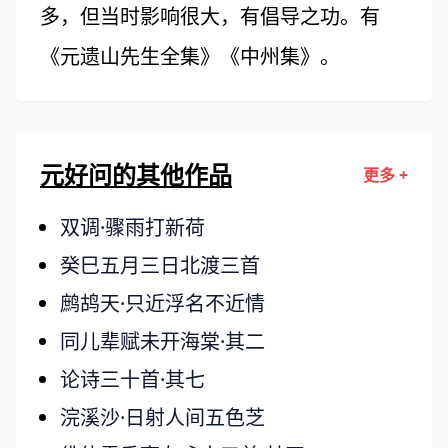
多，但当时影响很大，有倡导之功。有
《元遗山先生全集》《中州集》。
元好问的其他作品
更多 +
双调·骤雨打新荷
癸巳五月三日北渡三首
鹧鸪天·只近浮名不近情
同儿辈赋未开海棠·其二
论诗三十首·其七
浣溪沙·日射人间五色芝