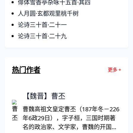
俳体雪香亭杂咏十五首·其四
人月圆·玄都观里桃千树
论诗三十首·二十一
论诗三十首·二十九
热门作者
更多 +
【魏晋】曹丕
曹魏高祖文皇定曹丕（187年冬－226
年6政29日），字子桓，三国时期著
名的政治家、文学家，曹魏的开国皇