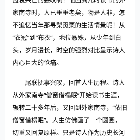
盛衰兴亡的感叹啊！他回到儿时读书的外
家南寺时，人已垂垂老矣，物是人非，怎
不追忆当年那寻梨觅栗的生活情景呢！从
“衣冠”到“布衣”，地位悬殊，从少年到白
头，岁月漫长，时空的强烈对比呈示诗人
内心巨大的怆痛。
尾联抚事兴叹，回首人生历程。诗人
从外家南寺“僧窗借榻眠”开始读书生涯，
辗转二十多年后，又回到外家南寺，“依旧
僧窗借榻眠”。人生仿佛画了一个圆圈，一
切重又回复原样。只是诗人作为历史长河