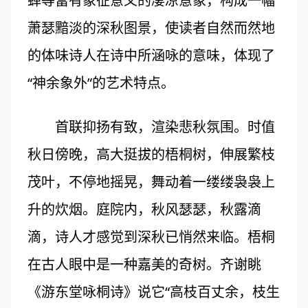
蝉等富有象征意义的凄凉意象，构成一幅
萧瑟黯淡的深秋图景，使读者自然而然地
的体味诗人在诗中所涵咏的意味，体现了
“神余象外”的艺术特点。
首联抑扬有致，渲染悲秋氛围。时值
秋日傍晚，高大挺拔的梧桐树，伸展繁枝
茂叶，不停地摇晃，舞动着一缕缕袅袅上
升的炊烟。庭院内，秋风瑟瑟，秋露滴
滴，诗人才感觉到深秋已悄然来临。梧桐
在古人眼中是一种嘉美的奇树。齐谢眺
《游东堂咏桐诗》说它“高枝百丈余，枝生