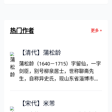
热门作者
更多 +
【清代】蒲松龄
蒲松龄（1640－1715）字留仙，一字
剑臣，别号柳泉居士，世称聊斋先
生，自称异史氏，现山东省淄博市淄
川区洪山镇蒲家庄人。出生于一个逐
渐败落的中小地主兼商人家庭。19岁
应童子试，接连考取县、府、道三个
【宋代】米芾
第一，名震一时。补博士弟子员。以