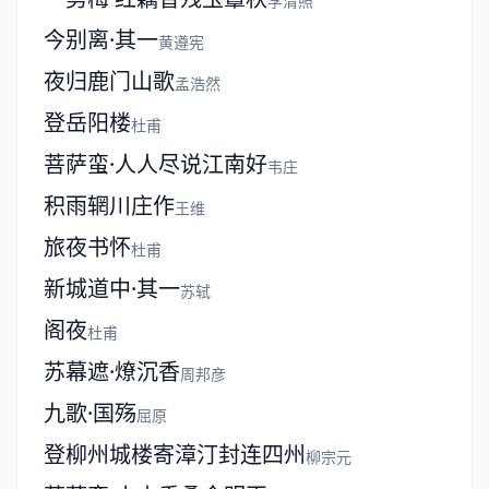
李清照
今别离·其一
黄遵宪
夜归鹿门山歌
孟浩然
登岳阳楼
杜甫
菩萨蛮·人人尽说江南好
韦庄
积雨辋川庄作
王维
旅夜书怀
杜甫
新城道中·其一
苏轼
阁夜
杜甫
苏幕遮·燎沉香
周邦彦
九歌·国殇
屈原
登柳州城楼寄漳汀封连四州
柳宗元