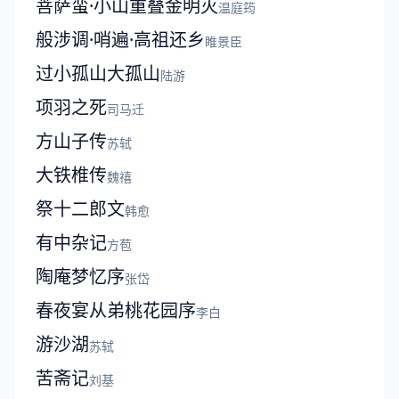
菩萨蛮·小山重叠金明灭
温庭筠
般涉调·哨遍·高祖还乡
睢景臣
过小孤山大孤山
陆游
项羽之死
司马迁
方山子传
苏轼
大铁椎传
魏禧
祭十二郎文
韩愈
有中杂记
方苞
陶庵梦忆序
张岱
春夜宴从弟桃花园序
李白
游沙湖
苏轼
苦斋记
刘基