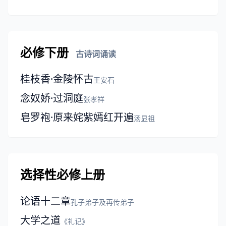
必修下册
古诗词诵读
桂枝香·金陵怀古
王安石
念奴娇·过洞庭
张孝祥
皂罗袍·原来姹紫嫣红开遍
汤显祖
选择性必修上册
论语十二章
孔子弟子及再传弟子
大学之道
《礼记》