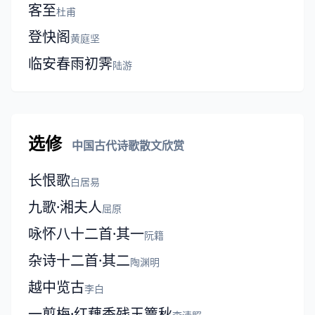
客至
杜甫
登快阁
黄庭坚
临安春雨初霁
陆游
选修
中国古代诗歌散文欣赏
长恨歌
白居易
九歌·湘夫人
屈原
咏怀八十二首·其一
阮籍
杂诗十二首·其二
陶渊明
越中览古
李白
一剪梅·红藕香残玉簟秋