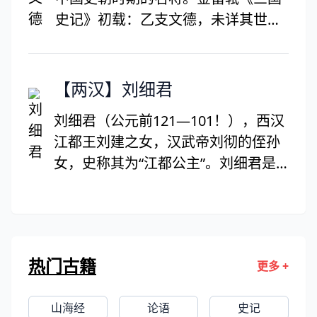
准备让位给他时，翟让的哥哥却从中
史记》初载：乙支文德，未详其世
阻拦。他不得已杀瓦岗军旧籍翟让，
系。资沈有智数，兼解属文。
引发内部不稳，被隋军屡败。后被越
王杨侗招抚，又因与宇文化及的拼杀
【两汉】刘细君
中损失惨重，不久被王世充击败，率
残部投降李于。没过多久又叛于自
刘细君（公元前121—101！），西汉
立，被于将盛彦师斩杀于熊耳山。
江都王刘建之女，汉武帝刘彻的侄孙
女，史称其为“江都公主”。刘细君是
一位美貌多才的女子，她能诗善文，
并且精通音律，能诗能歌，善弹琵
琶。
热门古籍
更多 +
山海经
论语
史记