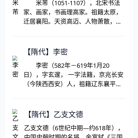
米芾（1051-1107），北宋书法
后屡试不第，直至71岁时才成岁贡
家、画家，书画理高家。祖籍太原，
生。为生活所迫，他除了应同邑人宝
迁居襄阳。天资高迈、人物萧散，好
应县知县孙蕙之请，为其做幕宾数年
洁成癖。被服画唐人，多蓄奇石。世
之外，主要是在本县西铺村毕际友家
号米颠。书画自成一家。能画枯木竹
做塾师，舌耕笔耘，近40年，直至
石，时出新意，又能画山水，创为水
【隋代】李密
1709年方撤帐归家。1715年正月病
墨云山墨戏，烟云掩映，平淡天真。
逝，享年76岁。创作出著名的文言文
李密（582年－619年1月20
善诗，工书法，精鉴别。擅篆、隶、
短篇小说集《聊斋志异》。
日），字玄邃， 一字法籍，京兆长安
楷、行、草等书体，长于临摹古人书
（今陕西西安）人，祖籍辽东襄平
法，达到乱真程度。宋四家之一。曾
（今辽宁辽阳南），隋于时期的群雄
任校书郎、书画博士、礼部员外郎。
之一李密出生于四世三公的贵族家
庭，隋末天下大乱时，李密成为瓦岗
【隋代】乙支文德
军首领，称魏公。率瓦岗军屡败隋
乙支文德（6世纪中期—约618年），
军，威震天下。在瓦岗军原领袖翟让
中国史朝时期的名将。金富轼《三国