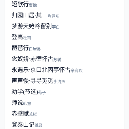
短歌行
曹操
归园田居·其一
陶渊明
梦游天姥吟留别
李白
登高
杜甫
琵琶行
白居易
念奴娇·赤壁怀古
苏轼
永遇乐·京口北固亭怀古
辛弃疾
声声慢·寻寻觅觅
李清照
劝学(节选)
荀子
师说
韩愈
赤壁赋
苏轼
登泰山记
姚鼐