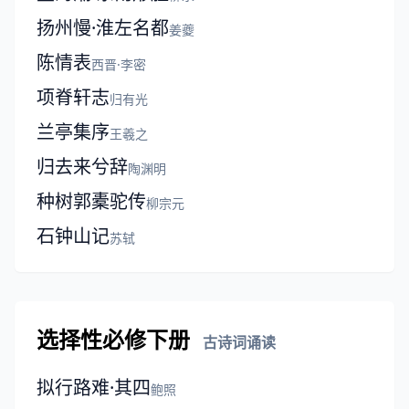
扬州慢·淮左名都
姜夔
陈情表
西晋·李密
项脊轩志
归有光
兰亭集序
王羲之
归去来兮辞
陶渊明
种树郭橐驼传
柳宗元
石钟山记
苏轼
选择性必修下册
古诗词诵读
拟行路难·其四
鲍照