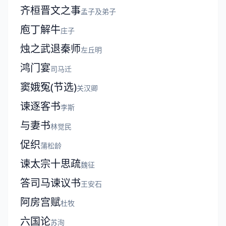
齐桓晋文之事
孟子及弟子
庖丁解牛
庄子
烛之武退秦师
左丘明
鸿门宴
司马迁
窦娥冤(节选)
关汉卿
谏逐客书
李斯
与妻书
林觉民
促织
蒲松龄
谏太宗十思疏
魏征
答司马谏议书
王安石
阿房宫赋
杜牧
六国论
苏洵