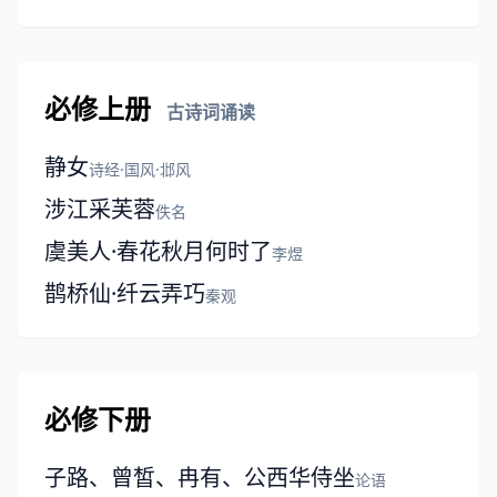
必修上册
古诗词诵读
静女
诗经·国风·邶风
涉江采芙蓉
佚名
虞美人·春花秋月何时了
李煜
鹊桥仙·纤云弄巧
秦观
必修下册
子路、曾皙、冉有、公西华侍坐
论语