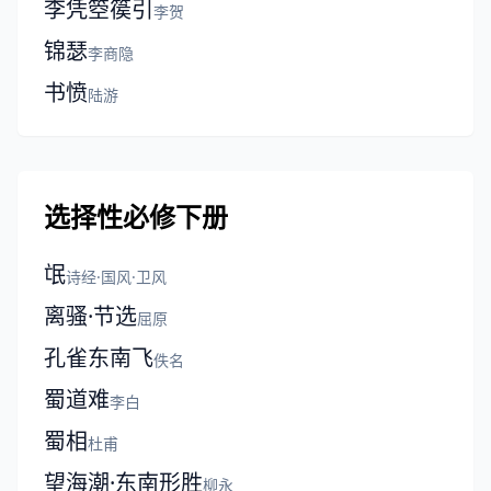
李凭箜篌引
李贺
锦瑟
李商隐
书愤
陆游
选择性必修下册
氓
诗经·国风·卫风
离骚·节选
屈原
孔雀东南飞
佚名
蜀道难
李白
蜀相
杜甫
望海潮·东南形胜
柳永