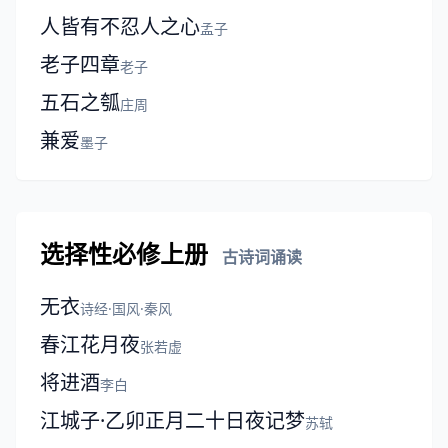
人皆有不忍人之心
孟子
老子四章
老子
五石之瓠
庄周
兼爱
墨子
选择性必修上册
古诗词诵读
无衣
诗经·国风·秦风
春江花月夜
张若虚
将进酒
李白
江城子·乙卯正月二十日夜记梦
苏轼