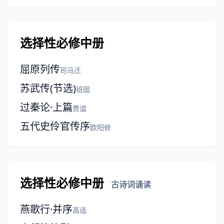
选择性必修中册
屈原列传
司马迁
苏武传(节选)
班固
过秦论·上篇
贾谊
五代史伶官传序
欧阳修
选择性必修中册
古诗词诵读
燕歌行·并序
高适