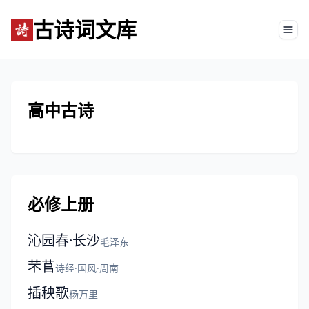
古诗词文库
Tog
高中古诗
必修上册
沁园春·长沙
毛泽东
芣苢
诗经·国风·周南
插秧歌
杨万里