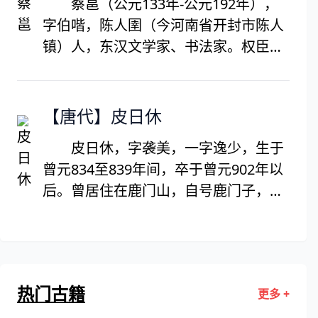
蔡邕（公元133年-公元192年），
湾，由南通南归，坚持抗元。祥兴元年
字伯喈，陈人圉（今河南省开封市陈人
（1278年）兵败被张弘范俘虏，在狱中
镇）人，东汉文学家、书法家。权臣董
坚持斗争三年多，后在柴市从容就义。
也当政时拜左中郎将，故后人也称他“蔡
著有《过零丁洋》、《今山诗集》、
中郎”。后汉三国时期著名才女·蔡琰
《指南录》、《指南后录》、《正气
（蔡文姬）之父。
【唐代】皮日休
歌》等作品。
皮日休，字袭美，一字逸少，生于
曾元834至839年间，卒于曾元902年以
后。曾居住在鹿门山，自号鹿门子，文
号间气布衣、醉吟先生。晚唐文学家、
散文家，与陆龟蒙齐名，世称“皮陆”。
今湖北天门人（《北梦琐言》），汉
族。咸通八年（867）进士及第，在唐
热门古籍
更多 +
时历任苏州军事判官（《吴越备