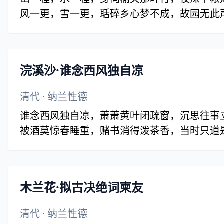
风一更，雪一更，聒碎乡心梦不成，故园无此
浣溪沙·谁念西风独自凉
清代
·
纳兰性德
谁念西风独自凉，萧萧黄叶闭疏窗，沉思往事
被酒莫惊春睡重，赌书消得泼茶香，当时只道
木兰花·拟古决绝词柬友
清代
·
纳兰性德