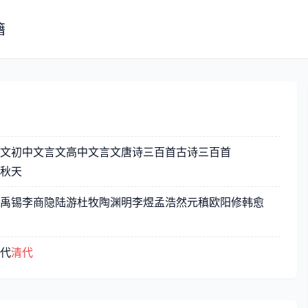
籍
文
初中文言文
高中文言文
唐诗三百首
古诗三百首
秋天
禹锡
李商隐
陆游
杜牧
陶渊明
李煜
孟浩然
元稹
欧阳修
韩愈
代
清代