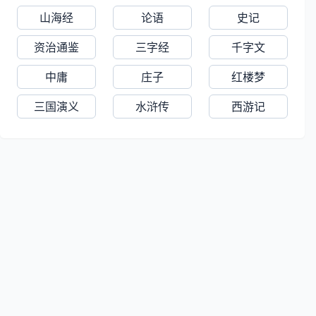
史》）、著作佐郎、太常博士、毗陵副
山海经
论语
史记
使。后参加黄巢起义，或言“陷巢贼中”
（《唐才子传》），任翰林学士，起义
资治通鉴
三字经
千字文
失败后不知所踪。诗文兼有奇朴二态，
中庸
庄子
红楼梦
且多为同情民间疾苦之作。《新唐书·艺
文志》录有《皮日休集》、《皮子》、
三国演义
水浒传
西游记
《皮氏鹿门家钞》多部。