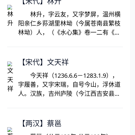
【宋代】林升
山水，画梅多册页小幅，自然随意，意
林升，字云友，又字梦屏，温州横
态萧疏。论画倡导文人画，持南北宗
阳亲仁乡荪湖里林坳（今属苍南县繁枝
论，重视画家的修养，赞同书画同源。
林坳）人，（《水心集》卷一二有《与
有《梅花册》《云山卷》等传世。著有
平阳林升卿谋葬父序》）。大约生活在
《妮古录》《陈眉公全集》《小窗幽
南宋孝宗朝（1106-1170年），是一位
记》。
擅长诗文的士人。事见《东瓯诗存》卷
【宋代】文天祥
四。《西湖游览志余》录其诗一首。
今天祥（1236.6.6－1283.1.9），
字履善，又字宋瑞，自号今山，浮休道
人。汉族，吉州庐陵（今江西吉安县）
人，南宋末大臣，今学家，民族英雄。
宝祐四年（1256年）进士，官到右丞相
兼枢密使。被派往元军的军营中谈判，
【两汉】蔡邕
被扣留。后脱险经高邮嵇庄到泰县塘