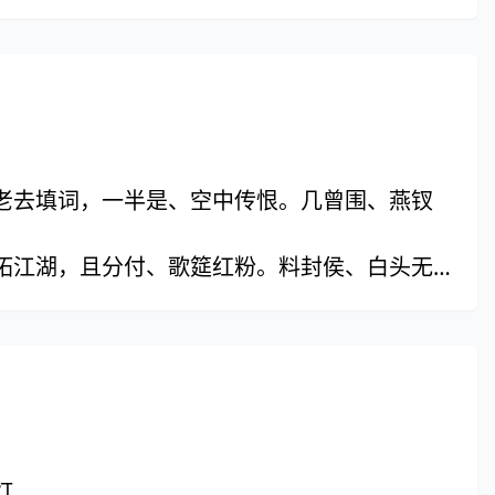
老去填词，一半是、空中传恨。几曾围、燕钗
拓江湖，且分付、歌筵红粉。料封侯、白头无
灯。