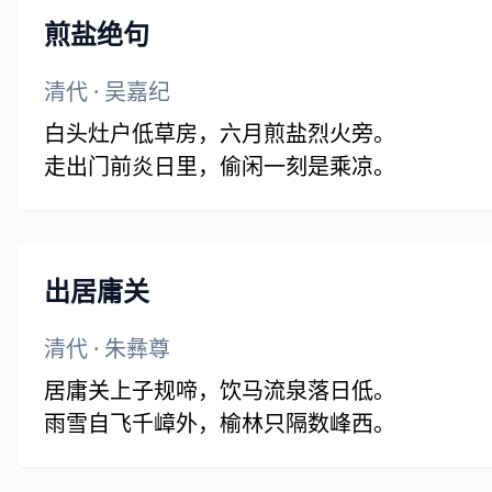
煎盐绝句
清代
·
吴嘉纪
白头灶户低草房，六月煎盐烈火旁。
走出门前炎日里，偷闲一刻是乘凉。
出居庸关
清代
·
朱彝尊
居庸关上子规啼，饮马流泉落日低。
雨雪自飞千嶂外，榆林只隔数峰西。