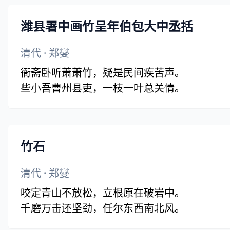
潍县署中画竹呈年伯包大中丞括
清代
·
郑燮
衙斋卧听萧萧竹，疑是民间疾苦声。
些小吾曹州县吏，一枝一叶总关情。
竹石
清代
·
郑燮
咬定青山不放松，立根原在破岩中。
千磨万击还坚劲，任尔东西南北风。