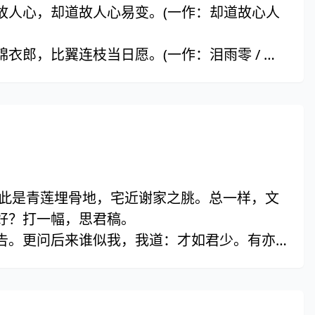
故人心，却道故人心易变。(一作：却道故心人
衣郎，比翼连枝当日愿。(一作：泪雨零 / 夜
。此是青莲埋骨地，宅近谢家之脁。总一样，文
好？打一幅，思君稿。
告。更问后来谁似我，我道：才如君少。有亦
叶如飞鸟。残梦醒，鸡鸣了。