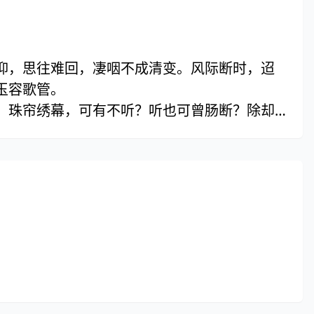
抑，思往难回，凄咽不成清变。风际断时，迢
玉容歌管。
。珠帘绣幕，可有不听？听也可曾肠断？除却
减红香一半。