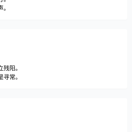
声。
立残阳。
是寻常。