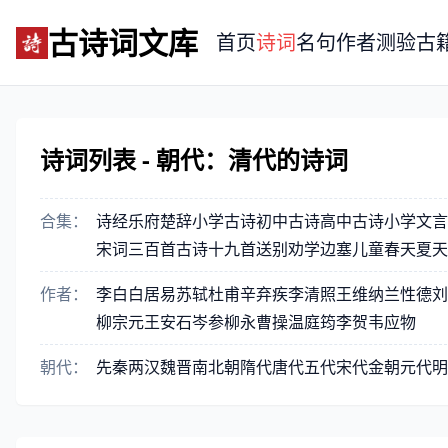
古诗词文库
首页
诗词
名句
作者
测验
古
诗词列表 - 朝代：清代的诗词
合集：
诗经
乐府
楚辞
小学古诗
初中古诗
高中古诗
小学文言
宋词三百首
古诗十九首
送别
劝学
边塞
儿童
春天
夏天
作者：
李白
白居易
苏轼
杜甫
辛弃疾
李清照
王维
纳兰性德
刘
柳宗元
王安石
岑参
柳永
曹操
温庭筠
李贺
韦应物
朝代：
先秦
两汉
魏晋
南北朝
隋代
唐代
五代
宋代
金朝
元代
明