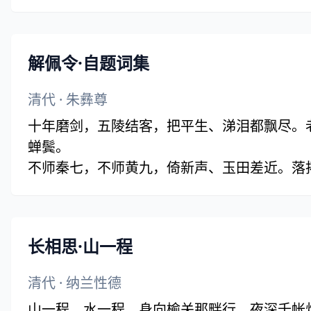
解佩令·自题词集
清代
·
朱彝尊
十年磨剑，五陵结客，把平生、涕泪都飘尽。
蝉鬓。
不师秦七，不师黄九，倚新声、玉田差近。落
分。
长相思·山一程
清代
·
纳兰性德
山一程，水一程，身向榆关那畔行，夜深千帐