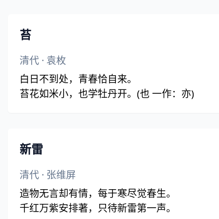
苔
清代
·
袁枚
白日不到处，青春恰自来。
苔花如米小，也学牡丹开。(也 一作：亦)
新雷
清代
·
张维屏
造物无言却有情，每于寒尽觉春生。
千红万紫安排著，只待新雷第一声。