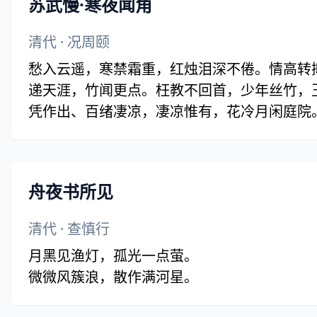
苏武慢·寒夜闻角
清代
·
况周颐
愁入云遥，寒禁霜重，红烛泪深不倦。情高转
递天涯，竹闻更点。枉教不回首，少年丝竹，
凭作出、百绪凄凉，凄凉惟有，花冷月闲庭院
塞鸿，遮莫城乌，替不惊惯。料南枝明月，应
舟夜书所见
清代
·
查慎行
月黑见渔灯，孤光一点萤。
微微风簇浪，散作满河星。