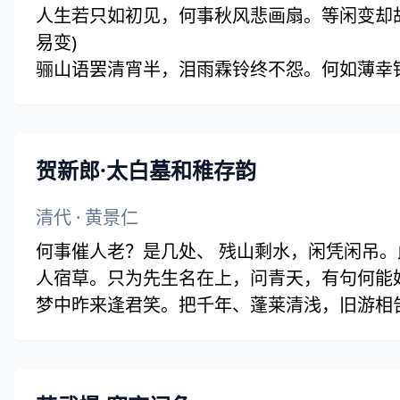
人生若只如初见，何事秋风悲画扇。等闲变却
易变)
骊山语罢清宵半，泪雨霖铃终不怨。何如薄幸锦
雨霖)
贺新郎·太白墓和稚存韵
清代
·
黄景仁
何事催人老？是几处、 残山剩水，闲凭闲吊
人宿草。只为先生名在上，问青天，有句何能
梦中昨来逢君笑。把千年、蓬莱清浅，旧游相
是，寒郊瘦岛。语罢看君长揖去，顿身轻、一