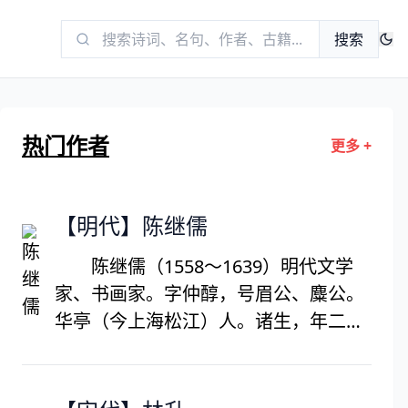
搜索
热门作者
更多 +
【明代】陈继儒
陈继儒（1558～1639）明代文学
家、书画家。字仲醇，号眉公、麋公。
华亭（今上海松江）人。诸生，年二十
九，隐居小昆山，后居东佘山，杜门著
述，工诗善文，书法苏、米，兼能绘
事，屡奉诏征用，皆以疾辞。擅墨梅、