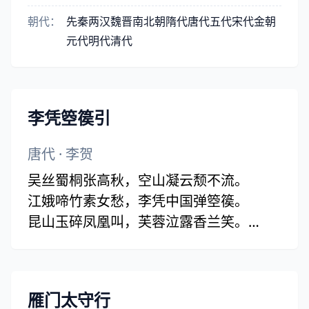
朝代：
先秦
两汉
魏晋
南北朝
隋代
唐代
五代
宋代
金朝
元代
明代
清代
李凭箜篌引
唐代
·
李贺
吴丝蜀桐张高秋，空山凝云颓不流。
江娥啼竹素女愁，李凭中国弹箜篌。
昆山玉碎凤凰叫，芙蓉泣露香兰笑。
十二门前融冷光，二十三丝动紫皇。
女娲炼石补天处，石破天惊逗秋雨。
梦入神山教神妪，老鱼跳波瘦蛟舞。
雁门太守行
吴质不眠倚桂树，露脚斜飞湿寒兔。