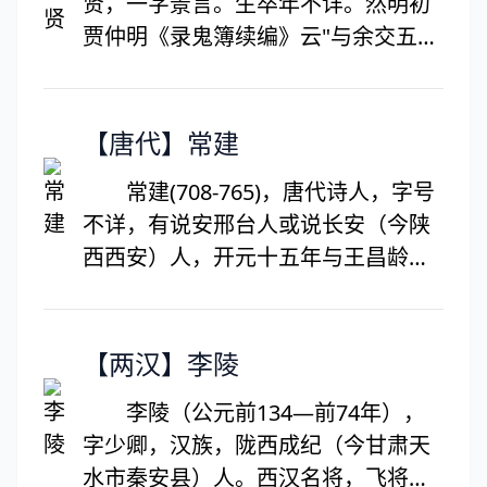
贤，一字景言。生卒年不详。然明初
贾仲明《录鬼簿续编》云"与余交五十
年"，永乐初尚得宠于朱明，可知杨氏
乃元末明初戏曲家。杨氏本为蒙古
人，上辈已移居浙江钱塘，故朱有炖
【唐代】常建
《烟花梦引》言及京都乐妓蒋兰英时
常建(708-765)，唐代诗人，字号
云之："钱塘杨讷为作传奇而深许
不详，有说安邢台人或说长安（今陕
之。"《录鬼簿续编》言杨氏"善琵
西西安）人，开元十五年与王昌龄同
琶，好戏谑，乐府出人头地。锦阵花
水进士，长仕宦不得意，来往山水名
营，悠悠乐志。与余交五十年。永乐
胜，过着一个很长时期的漫游生活。
初，与舜民一般遇宠。后卒于金陵"。
后移家隐居鄂渚。天宝中，曾任盱眙
【两汉】李陵
按其小传，知杨氏生平有三要。
尉。
李陵（公元前134—前74年），
字少卿，汉族，陇西成纪（今甘肃天
水市秦安县）人。西汉名将，飞将军