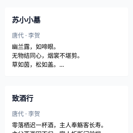
苏小小墓
唐代
·
李贺
幽兰露，如啼眼。
无物结同心，烟裳不堪剪。
草如茵，松如盖。
风为裳，水为佩。
油壁车，夕相待。
冷翠烛，劳光彩。
致酒行
西陵下，风吹雨。
唐代
·
李贺
零落栖迟一杯酒，主人奉觞客长寿。