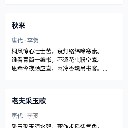
雄光宝矿献春卿，烟底蓦波乘一叶。
春卿拾材白日下，掷置黄金解龙马。
携笈归江重入门，劳劳谁是怜君者。
秋来
吾闻壮夫重心骨，古人三走无摧捽。
请君待旦事长鞭，他日还辕及秋律。
唐代
·
李贺
桐风惊心壮士苦，衰灯络纬啼寒素。
谁看青简一编书，不遣花虫粉空蠹。
思牵今夜肠应直，雨冷香魂吊书客。
秋坟鬼唱鲍家诗，恨血千年土中碧。
老夫采玉歌
唐代
·
李贺
采玉采玉须水碧，琢作步摇徒气色。