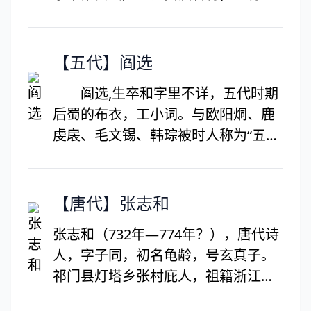
李广长孙，李当户的遗腹子。善骑
射，爱士卒，颇得美名。天汉二年
（前99年）奉汉武帝之命出征匈奴，
【五代】阎选
率五千步兵与八万匈奴兵战于浚稽
阎选,生卒和字里不详，五代时期
山，最后因寡不敌众兵败投降。其一
后蜀的布衣，工小词。与欧阳烔、鹿
生充满国仇家恨的矛盾，他本人也因
虔扆、毛文锡、韩琮被时人称为“五
此引起争议。他的传奇经历使得他成
鬼”，世传有八首小词被五代后蜀赵崇
为后世文艺作品的对象及原型。
祚收入《花间集》。《花间集》称阎
处士。其他不详。
【唐代】张志和
张志和（732年—774年？），唐代诗
人，字子同，初名龟龄，号玄真子。
祁门县灯塔乡张村庇人，祖籍浙江金
华，先祖湖州长兴房塘。张志和三岁