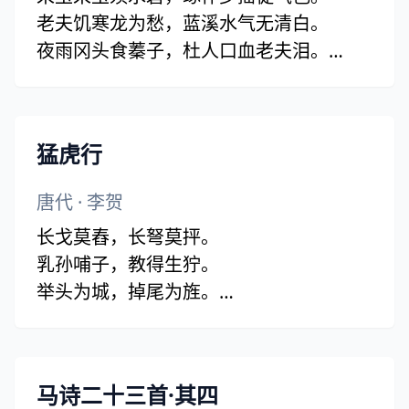
老夫饥寒龙为愁，蓝溪水气无清白。
夜雨冈头食蓁子，杜人口血老夫泪。
蓝溪之水厌生人，身死千年恨溪水。
斜山柏风雨如啸，泉脚挂绳青袅袅。
村寒白屋念娇婴，古台石磴悬肠草。
猛虎行
唐代
·
李贺
长戈莫舂，长弩莫抨。
乳孙哺子，教得生狞。
举头为城，掉尾为旌。
东海黄公，愁见夜行。
道逢驺虞，牛哀不平。
何用尺刀？壁上雷鸣。
马诗二十三首·其四
泰山之下，妇人哭声。