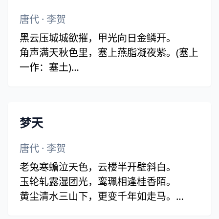
唐代
·
李贺
黑云压城城欲摧，甲光向日金鳞开。
角声满天秋色里，塞上燕脂凝夜紫。(塞上
一作：塞土)
半卷红旗临易水，霜重鼓寒声不起。
报君黄金台上意，提携玉龙为君死。
梦天
唐代
·
李贺
老兔寒蟾泣天色，云楼半开壁斜白。
玉轮轧露湿团光，鸾珮相逢桂香陌。
黄尘清水三山下，更变千年如走马。
遥望齐州九点烟，一泓海水杯中泻。