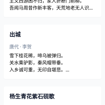
主父西游困不归，家人折断门前柳。
吾闻马周昔作新丰客，天荒地老无人识。
空将笺上两行书，直犯龙颜请恩泽。
我有迷魂招不得，雄鸡一声天下白。
少年心事当拏云，谁念幽寒坐呜呃。
出城
唐代
·
李贺
雪下桂花稀，啼乌被弹归。
关水乘驴影，秦风帽带垂。
入乡诚可重，无印自堪悲。
卿卿忍相问，镜中双泪姿。
杨生青花紫石砚歌