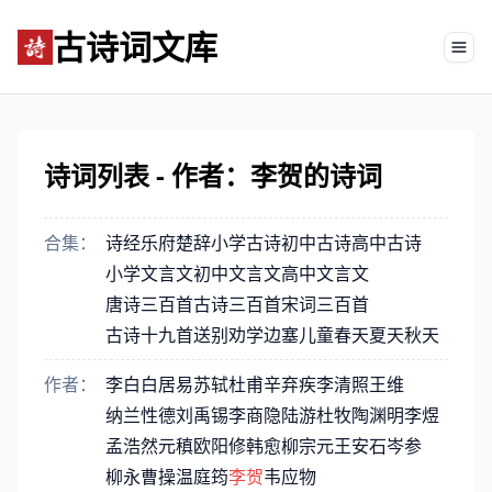
古诗词文库
Tog
诗词列表 - 作者：李贺的诗词
合集：
诗经
乐府
楚辞
小学古诗
初中古诗
高中古诗
小学文言文
初中文言文
高中文言文
唐诗三百首
古诗三百首
宋词三百首
古诗十九首
送别
劝学
边塞
儿童
春天
夏天
秋天
作者：
李白
白居易
苏轼
杜甫
辛弃疾
李清照
王维
纳兰性德
刘禹锡
李商隐
陆游
杜牧
陶渊明
李煜
孟浩然
元稹
欧阳修
韩愈
柳宗元
王安石
岑参
柳永
曹操
温庭筠
李贺
韦应物