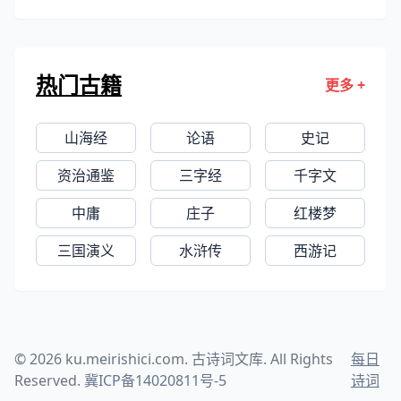
就能读书，六岁做文章，十六岁明经
及第，先后任翰林待诏、左金吾卫录
事参军、南浦县尉等职。后有感于宦
热门古籍
更多 +
海风波和人生无常，在母亲和妻子相
继故去的情况下，弃官弃家，浪迹江
山海经
论语
史记
湖。著作有《玄真子》十二卷三万
字，《大易》十五卷，有《渔夫词》
资治通鉴
三字经
千字文
五首、诗七首传世。
中庸
庄子
红楼梦
三国演义
水浒传
西游记
© 2026 ku.meirishici.com. 古诗词文库. All Rights
每日
Reserved.
冀ICP备14020811号-5
诗词