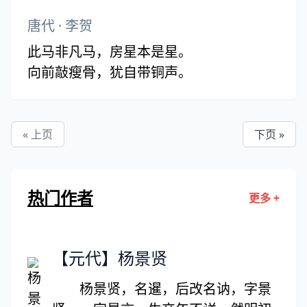
官家有程，吏不敢听。
唐代
·
李贺
此马非凡马，房星本是星。
向前敲瘦骨，犹自带铜声。
« 上页
下页 »
热门作者
更多 +
【元代】杨景贤
杨景贤，名暹，后改名讷，字景