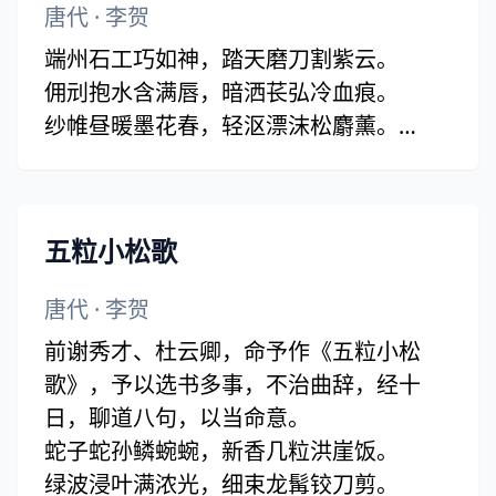
唐代
·
李贺
端州石工巧如神，踏天磨刀割紫云。
佣刓抱水含满唇，暗洒苌弘冷血痕。
纱帷昼暖墨花春，轻沤漂沫松麝薰。
干腻薄重立脚匀，数寸光秋无日昏。
圆毫促点声静新，孔砚宽顽何足云！
五粒小松歌
唐代
·
李贺
前谢秀才、杜云卿，命予作《五粒小松
歌》，予以选书多事，不治曲辞，经十
日，聊道八句，以当命意。
蛇子蛇孙鳞蜿蜿，新香几粒洪崖饭。
绿波浸叶满浓光，细束龙髯铰刀剪。