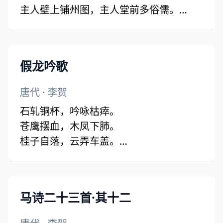
主人壁上铺州图，主人堂前多俗儒。
月明白露秋泪滴，石笋溪云肯寄书。
假龙吟歌
唐代
·
李贺
石轧铜杯，吟咏枯瘁。
苍鹰摆血，木凤下肺。
桂子自落，云弄车盖。
木死沙崩恶谿岛，阿母得仙今水老。
窞中跳汰截清涎，隈壖卧水埋金爪。
崖蹬苍苔吊石发，江君掩帐筼筜折。
马诗二十三首·其十二
莲花去国一千年，雨后闻腥犹带铁。