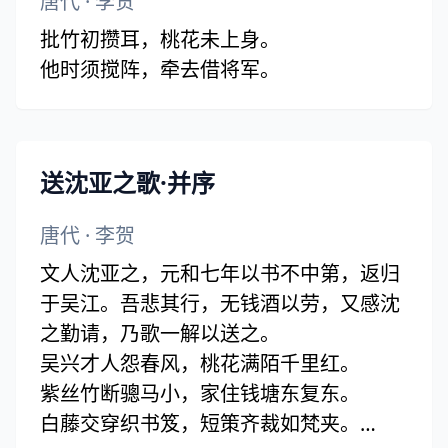
唐代
·
李贺
批竹初攒耳，桃花未上身。
他时须搅阵，牵去借将军。
送沈亚之歌·并序
唐代
·
李贺
文人沈亚之，元和七年以书不中第，返归
于吴江。吾悲其行，无钱酒以劳，又感沈
之勤请，乃歌一解以送之。
吴兴才人怨春风，桃花满陌千里红。
紫丝竹断骢马小，家住钱塘东复东。
白藤交穿织书笈，短策齐裁如梵夹。