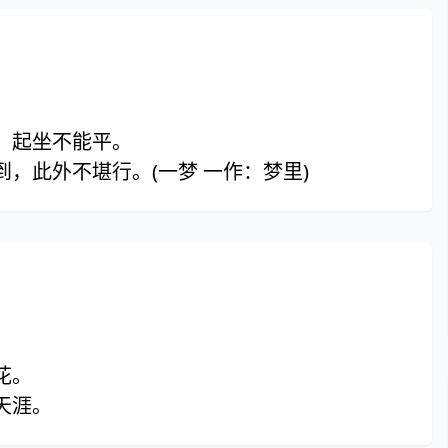
，起坐不能平。
，此外不堪行。(一梦 一作：梦里)
花。
天涯。