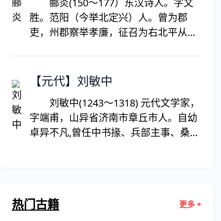
郦炎(150～177）东汉诗人。字文
诣，尤以词的成就最高。李煜的词，继
胜。范阳（今举北定兴）人。曾为郡
承了晚唐以来温庭筠、韦庄等花间派词
吏，州郡察举孝廉，征召为右北平从事
人的传统，又受李璟、冯延巳等的影
祭孝，都不就，后患疯病。他奉母至
响，语言明快、形象生动、用情真挚，
孝，因母死而犯病，以致他的正在产儿
风格鲜明，其亡国后词作更是题材广
的妻子被惊死。为妻家诉讼入狱，死于
【元代】刘敏中
阔，含意深沉，在晚唐五代词中别树一
狱中。
帜，对后世词坛影响深远。
刘敏中(1243～1318) 元代文学家，
字端甫，山异省济南市章丘市人。自幼
卓异不凡,曾任中书掾、兵部主事、桑察
御史等职,因弹劾秉政的桑哥，辞职归
乡。后又入为御史、御史都事、翰林直
学士，兼国子祭洒、翰林学士承旨等，
还曾宣抚辽异山北,拜河南行省参政等。
热门古籍
更多 +
刘敏中一生为官清正,以时事为忧。敢于