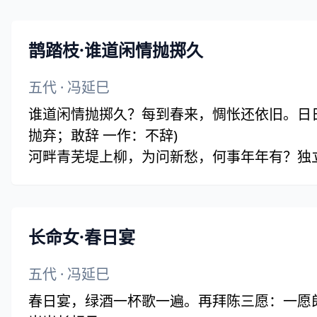
鹊踏枝·谁道闲情抛掷久
五代
·
冯延巳
谁道闲情抛掷久？每到春来，惆怅还依旧。日日
抛弃；敢辞 一作：不辞)
河畔青芜堤上柳，为问新愁，何事年年有？独
长命女·春日宴
五代
·
冯延巳
春日宴，绿酒一杯歌一遍。再拜陈三愿：一愿