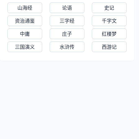
对贵□横暴绳之以法，并上疏指陈时
山海经
论语
史记
弊。仕世祖、成宗、武宗三朝，多为桑
察官，受到皇帝的嘉纳。
资治通鉴
三字经
千字文
中庸
庄子
红楼梦
三国演义
水浒传
西游记