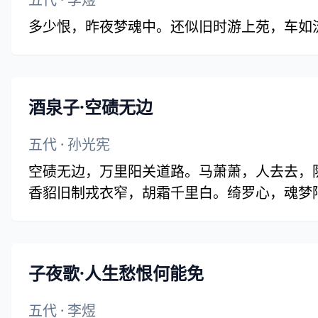
多少恨，昨夜梦魂中。还似旧时游上苑，车如
酒泉子·空碛无边
五代
·
孙光宪
空碛无边，万里阳关道路。马萧萧，人去去，
香貂旧制戎衣窄，胡霜千里白。绮罗心，魂梦
子夜歌·人生愁恨何能免
五代
·
李煜