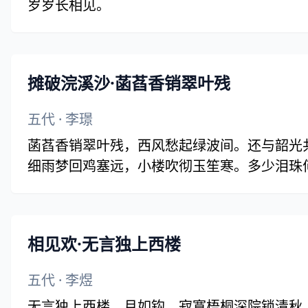
岁岁长相见。
摊破浣溪沙·菡萏香销翠叶残
五代
·
李璟
菡萏香销翠叶残，西风愁起绿波间。还与韶光
细雨梦回鸡塞远，小楼吹彻玉笙寒。多少泪珠何
相见欢·无言独上西楼
五代
·
李煜
无言独上西楼，月如钩。寂寞梧桐深院锁清秋