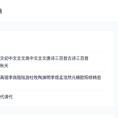
籍
文
初中文言文
高中文言文
唐诗三百首
古诗三百首
秋天
禹锡
李商隐
陆游
杜牧
陶渊明
李煜
孟浩然
元稹
欧阳修
韩愈
代
清代