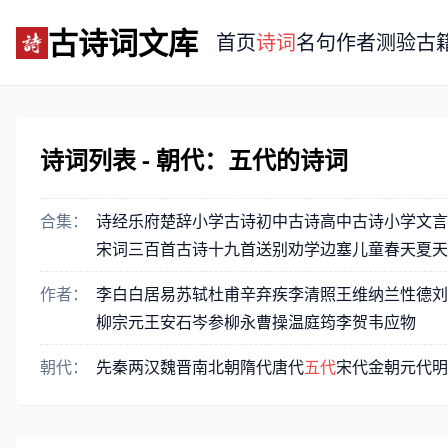
古诗词文库
首页
诗词
名句
作者
测验
古
诗词列表 - 朝代：五代的诗词
合集：
诗经
乐府
楚辞
小学古诗
初中古诗
高中古诗
小学文言
宋词三百首
古诗十九首
送别
劝学
边塞
儿童
春天
夏天
作者：
李白
白居易
苏轼
杜甫
辛弃疾
李清照
王维
纳兰性德
刘
柳宗元
王安石
岑参
柳永
曹操
温庭筠
李贺
韦应物
朝代：
先秦
两汉
魏晋
南北朝
隋代
唐代
五代
宋代
金朝
元代
明