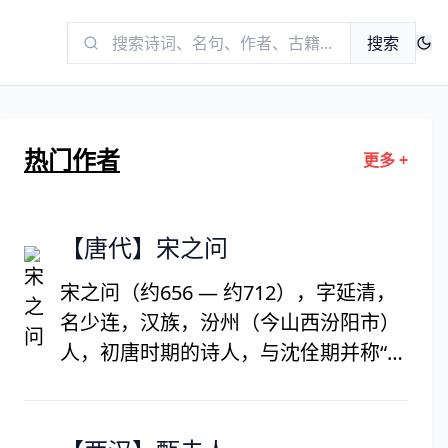
搜索
热门作者
更多 +
【唐代】宋之问
宋之问（约656 — 约712），字延清，
名少连，汉族，汾州（今山西汾阳市）
人，初唐时期的诗人，与沈佺期并称“沈
宋”。唐高宗上元二年（675），进士及
第，当时掌握实权的是武则天，富有才
学的宋之问深得赏识，被召入文学馆，