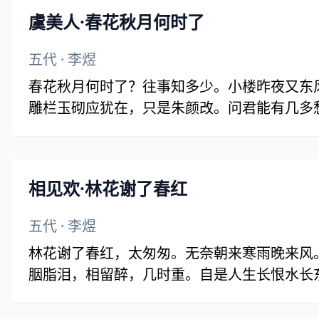
虞美人·春花秋月何时了
五代
·
李煜
春花秋月何时了？往事知多少。小楼昨夜又东
雕栏玉砌应犹在，只是朱颜改。问君能有几多愁
相见欢·林花谢了春红
五代
·
李煜
林花谢了春红，太匆匆。无奈朝来寒雨晚来风
胭脂泪，相留醉，几时重。自是人生长恨水长东