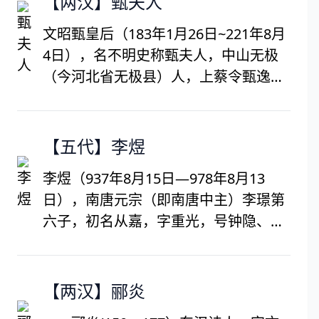
【两汉】甄夫人
不久出授洛州参军，永隆元年
文昭甄皇后（183年1月26日~221年8月
（681）， 与杨炯一起进入崇文馆任学
4日），名不明史称甄夫人，中山无极
士。与陈子昂、卢藏用、司马承祯、王
（今河北省无极县）人，上蔡令甄逸之
适、毕构、李白、孟浩然、王维、贺知
女。魏文帝曹丕的妻子，魏明帝曹叡的
章称为仙宗十友。
生母。据载甄皇后贤德出众，文才不
凡，有《甄皇后诗选》，其中《塘上
【五代】李煜
行》堪称乐府诗歌代表，至今流传。被
李煜（937年8月15日―978年8月13
后世尊称为十二花神之水仙花花神。
日），南唐元宗（即南唐中主）李璟第
六子，初名从嘉，字重光，号钟隐、莲
峰居士，汉族，生于金陵（今江苏南
京），祖籍彭城（今江苏徐州铜山
区），南唐最后一位国君。李煜精书
【两汉】郦炎
法、工绘画、通音律，诗文均有一定造