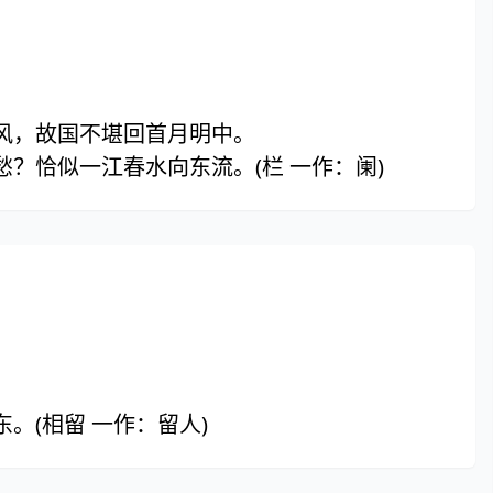
风，故国不堪回首月明中。
？恰似一江春水向东流。(栏 一作：阑)
。
。(相留 一作：留人)