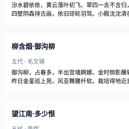
汾水碧依依，黄云落叶初飞。翠四一去不言归
四壁阴森排古画，依旧琼轮羽驾。小殿沈沈清
柳含烟·御沟柳
五代
·
毛文锡
御沟柳，占春多，半出宫墙婀娜。金时倒影蘸
昨日金銮巡上苑，风亚舞腰纤软。栽培得地近
望江南·多少恨
五代
·
李煜