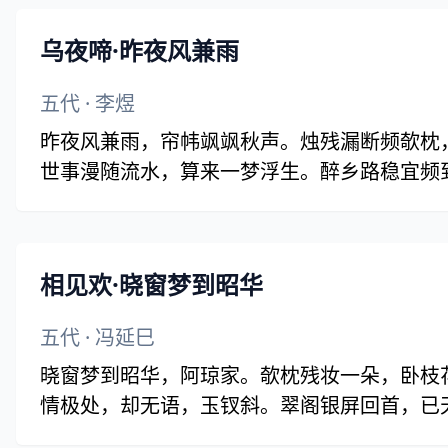
乌夜啼·昨夜风兼雨
五代
·
李煜
昨夜风兼雨，帘帏飒飒秋声。烛残漏断频欹枕
世事漫随流水，算来一梦浮生。醉乡路稳宜频到
相见欢·晓窗梦到昭华
五代
·
冯延巳
晓窗梦到昭华，阿琼家。欹枕残妆一朵，卧枝
情极处，却无语，玉钗斜。翠阁银屏回首，已