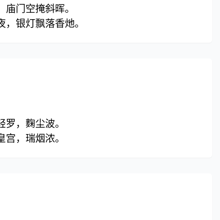
，庙门空掩斜晖。
夜，银灯飘落香灺。
轻罗，麴尘波。
皇宫，瑞烟浓。