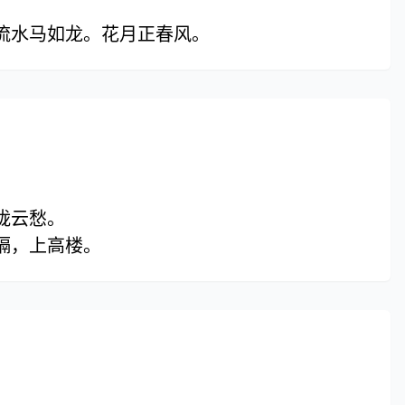
流水马如龙。花月正春风。
陇云愁。
隔，上高楼。