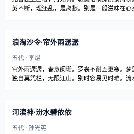
剪不断，理还乱，是离愁。别是一般滋味在心头
浪淘沙令·帘外雨潺潺
五代
·
李煜
帘外雨潺潺，春意阑珊。罗衾不耐五更寒。梦
独自莫凭栏，无限江山。别时容易见时难。流水
河渎神·汾水碧依依
五代
·
孙光宪