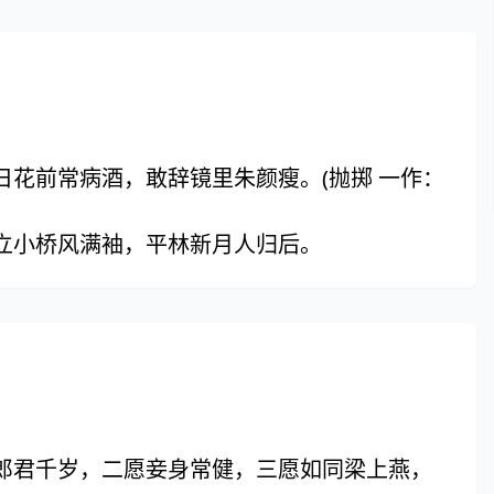
花前常病酒，敢辞镜里朱颜瘦。(抛掷 一作：
立小桥风满袖，平林新月人归后。
郎君千岁，二愿妾身常健，三愿如同梁上燕，