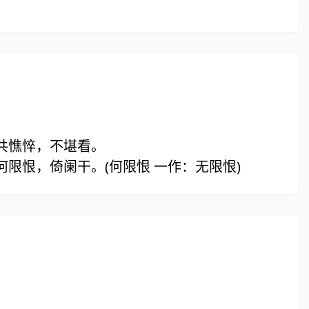
共憔悴，不堪看。
限恨，倚阑干。(何限恨 一作：无限恨)
。