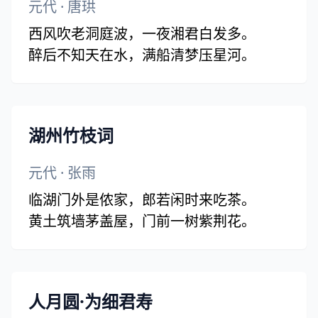
元代
·
唐珙
西风吹老洞庭波，一夜湘君白发多。
醉后不知天在水，满船清梦压星河。
湖州竹枝词
元代
·
张雨
临湖门外是侬家，郎若闲时来吃茶。
黄土筑墙茅盖屋，门前一树紫荆花。
人月圆·为细君寿