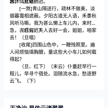
再休似此处栖迟。
念。（旦唱）
[一煞]青山隔送行，疏林不做美，淡
烟暮霭相遮蔽。夕阳古道无人语，禾黍秋
风听马嘶。我为甚么懒上车儿内，来时甚
急，去后何迟？
（红云）夫人去好一会，姐姐，咱家
去！（旦唱）
[收尾]四围山色中，一鞭残照里。遍
人间烦恼填胸臆，量这些大小车儿如何载
得起？
（旦、红下）（末云）仆童赶早行一
程儿，早寻个宿处。泪随流水急，愁逐野
云飞。（下）