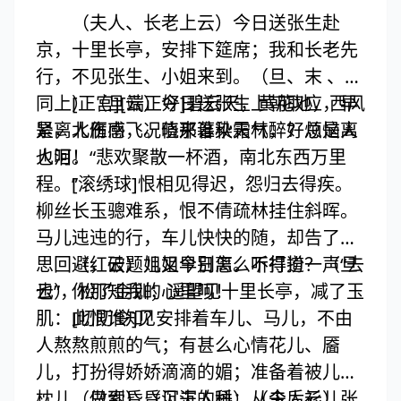
（夫人、长老上云）今日送张生赴
京，十里长亭，安排下筵席；我和长老先
行，不见张生、小姐来到。（旦、末 、红
同上）（旦云）今日送张生上朝取应，早
[正宫][端正好]碧云天，黄花地，西风
是离人伤感，况值那暮秋天气，好烦恼人
紧，北雁南飞。晓来谁染霜林醉？总是离
也呵！“悲欢聚散一杯酒，南北东西万里
人泪。
程。”
[滚绣球]恨相见得迟，怨归去得疾。
柳丝长玉骢难系，恨不倩疏林挂住斜晖。
马儿迍迍的行，车儿快快的随，却告了相
思回避，破题儿又早别离。听得道一声“去
（红云）姐姐今日怎么不打扮？（旦
也”，松了金钏；遥望见十里长亭，减了玉
云）你那知我的心里呵！
肌：此恨谁知？
[叨叨令]见安排着车儿、马儿，不由
人熬熬煎煎的气；有甚么心情花儿、靥
儿，打扮得娇娇滴滴的媚；准备着被儿、
枕儿，只索昏昏沉沉的睡；从今后衫儿、
（做到）（见夫人科）（夫人云）张