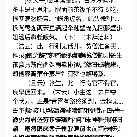
[朝天子]暖溶溶玉醅，白泠泠似水，
多半是相思泪。眼面前茶饭怕不待要吃，
恨塞满愁肠胃。“蜗角虚名，蝇头微利”，
拆鸳鸯在两下里。一个这壁，一个那壁，
（夫人云）辆起车儿，俺先回去，小
一递一声长吁气。
姐随后和红娘来。（下）（末辞洁科）
（洁云）此一行别无话儿，贫僧准备买登
科录看，做亲的茶饭少不得贫僧的。先生
[四边静]霎时间杯盘狼藉，车儿投
在意，鞍马上保重者！“从今经忏无心礼，
东，马儿向西，两意徘徊，落日山横翠。
专听春雷第一声。”（下）（旦唱）
知他今宵宿在那里？有梦也难寻觅。
（旦云）张生，此一行得官不得官，
疾早便回来。（末云）小生这一去白夺一
个状元，正是“青霄有路终须到，金榜无名
誓不归”。（旦云）君行别无所赠，口占一
[耍孩儿]淋漓襟袖啼红泪，比司马青
绝，为君送行：“弃掷今何在，当时且自
衫更湿。伯劳东去燕西飞，未登程先问归
亲。还将旧来意，怜取眼前人。”（末云）
期。虽然眼底人千里，且尽生前酒一杯。