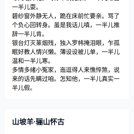
一半儿耍。
碧纱窗外静无人，跪在床前忙要亲。骂了
个负心回转身。虽是我话儿嗔，一半儿推
辞一半儿肯。
银台灯灭篆烟残，独入罗帏掩泪眼，乍孤
眠好教人情兴懒。薄设设被儿单，一半儿
温和一半儿寒。
多情多绪小冤家，迤逗得人来憔悴煞，说
来的话先瞒过咱。怎知他，一半儿真实一
半儿假。
山坡羊·骊山怀古