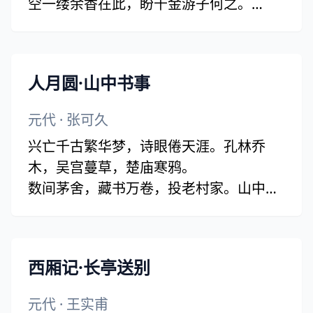
空一缕余香在此，盼千金游子何之。
证候来时，正是何时？灯半昏时，月半明
时。
人月圆·山中书事
元代
·
张可久
兴亡千古繁华梦，诗眼倦天涯。孔林乔
木，吴宫蔓草，楚庙寒鸦。
数间茅舍，藏书万卷，投老村家。山中何
事？松花酿酒，春水煎茶。
西厢记·长亭送别
元代
·
王实甫