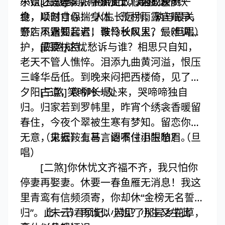
小姐之意差矣，张珙更敢怜谁？谨赓一
未饮心先醉，眼中流血，心内成灰。
[五煞]到京师服水土，趁程途节饮
绝，以剖寸心：“人生长远别，孰与最关
食，顺时自保揣身体。荒村雨露宜眠早，
亲？不遇知音者，谁怜长叹人？”（旦唱）
野店风霜要起迟！鞍马秋风里，最难调
护，最要扶持。
[四煞]这忧愁诉与谁？相思只自知，
老天不管人憔悴。泪添九曲黄河溢，恨压
三峰华岳低。到晚来闷把西楼倚，见了些
夕阳古道，衰柳长堤。
[三煞]笑吟吟一处来，哭啼啼独自
归。归家若到罗帏里，昨宵个绣衾香暖留
春住，今夜个翠被生寒有梦知。留恋你别
无意，见据鞍上马，阁不住泪眼愁眉。
（末云）有甚言语嘱付小生咱？（旦
唱）
[二煞]你休忧文齐福不齐，我只怕你
停妻再娶妻。休要一春鱼雁无消息！我这
里青鸾有信频须寄，你却休“金榜无名誓不
归”。此一节君须记：若见了那异乡花草，
（末云）再谁似小姐？小生又生此