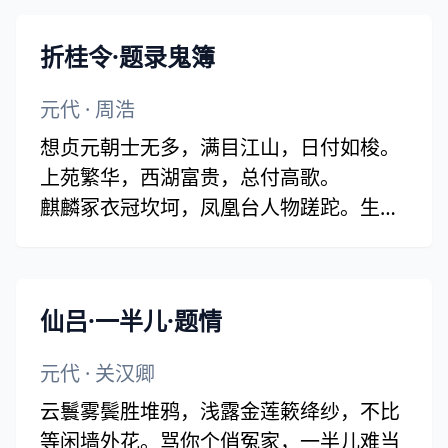
一帘红雨桃花谢，十里清阴柳影斜。洛阳
花酒一时别。春去也，闲煞旧蜂蝶。
折桂令·题录鬼簿
元代
·
周浩
想贞元朝士无多，满目江山，日付如梭。
上苑繁华，西湖富贵，总付高歌。
麒麟冢衣冠坎坷，凤凰台人物蹉跎。生待
如何，死待如何？纸上清名，万古难磨。
仙吕·一半儿·题情
元代
·
关汉卿
云鬟雾鬓胜堆鸦，浅露金莲簌绛纱，不比
等闲墙外花。骂你个俏冤家，一半儿难当