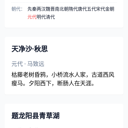
朝代：
先秦
两汉
魏晋
南北朝
隋代
唐代
五代
宋代
金朝
元代
明代
清代
天净沙·秋思
元代
·
马致远
枯藤老树昏鸦，小桥流水人家，古道西风
瘦马。夕阳西下，断肠人在天涯。
题龙阳县青草湖