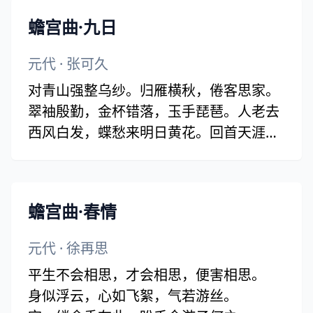
蟾宫曲·九日
元代
·
张可久
对青山强整乌纱。归雁横秋，倦客思家。
翠袖殷勤，金杯错落，玉手琵琶。人老去
西风白发，蝶愁来明日黄花。回首天涯，
一抹斜阳，数点寒鸦。
蟾宫曲·春情
元代
·
徐再思
平生不会相思，才会相思，便害相思。
身似浮云，心如飞絮，气若游丝。