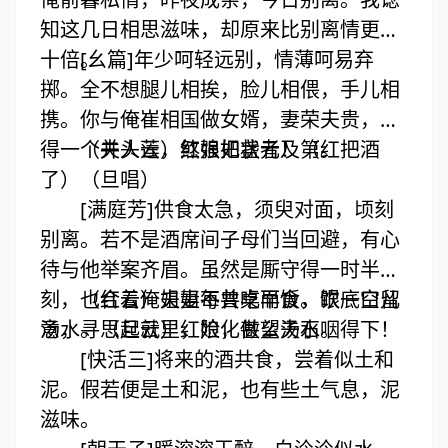
知这几日相思滋味，却原来比别离情更增
十倍。
[幺篇]年少呵轻远别，情薄呵易弃
掷。全不想腿儿相挨，脸儿相偎，手儿相
携。你与俺崔相国做女婿，妻荣夫贵，但
得一个并头莲，煞强如状元及第。
（夫人云）红娘把盏者！（红把酒
了）（旦唱）
[满庭芳]供食太急，须臾对面，顷刻
别离。若不是酒席间子母们当回避，有心
待与他举案齐眉。虽然是厮守得一时半
刻，也合着俺夫妻每共桌而食。眼底空留
（红云）姐姐不曾吃早饭，饮一口儿
意，寻思起就里，险化做望夫石。
汤水。（旦云）红娘，甚么汤水咽得下！
[快活三]将来的酒共食，尝着似土和
泥。假若便是土和泥，也有些土气息，泥
滋味。