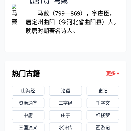
【唐代】马戴
州）人。生于仕宦之家。夫为文法小
马戴（799—869），字虞臣，
吏，因志趣不合，夫妻不睦，终致其
唐定州曲阳（今河北省曲阳县）人。
抑郁早逝。又传淑真过世后，父母将
晚唐时期著名诗人。
其生前文稿付之一炬。其余生平不可
考，素无定论。现存《断肠诗集》、
《断肠词》传世，为劫后余篇。
热门古籍
更多 +
山海经
论语
史记
资治通鉴
三字经
千字文
中庸
庄子
红楼梦
三国演义
水浒传
西游记