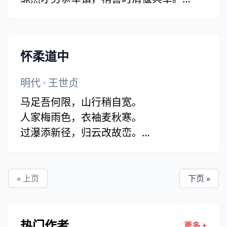
节度从他学襄样，征南自古多书癖。
碧油幢底见故人，唤作粗官粗亦得。
怀柔道中
明代
·
王世贞
马足吾何限，山行稍自宽。
人家梅雨色，衣袖麦秋寒。
过瀑添新径，归云改故峦。
断肠沙雁起，一一向长安。
« 上页
下页 »
热门作者
更多 +