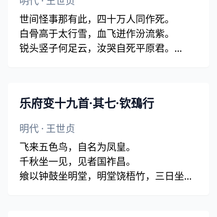
明代
·
王世贞
世间怪事那有此，四十万人同作死。
白骨高于太行雪，血飞迸作汾流紫。
锐头竖子何足云，汝哭自死平原君。
乌鸦饱宿鬼车哭，至今此地多愁云。
耕农往往夸遗迹，战镞千年土花碧。
即令方朔浇岂散，总有巫咸招不得。
乐府变十九首·其七·钦䲹行
君不见，新安一夜秦人愁，二十万鬼声啾
啾。
明代
·
王世贞
郭开卖赵赵高出，秦玺也送东诸侯。
飞来五色鸟，自名为凤皇。
千秋坐一见，见者国祚昌。
飨以钟鼓坐明堂，明堂饶梧竹，三日坐鸣
东何长。
晨坐见凤皇，凤皇乃在东门之阴。