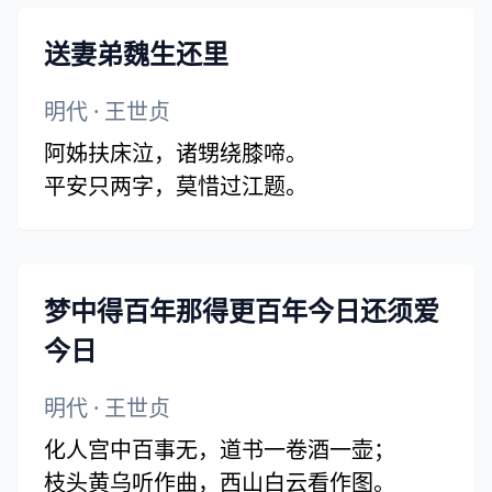
送妻弟魏生还里
明代
·
王世贞
阿姊扶床泣，诸甥绕膝啼。
平安只两字，莫惜过江题。
梦中得百年那得更百年今日还须爱
今日
明代
·
王世贞
化人宫中百事无，道书一卷酒一壶；
枝头黄乌听作曲，西山白云看作图。