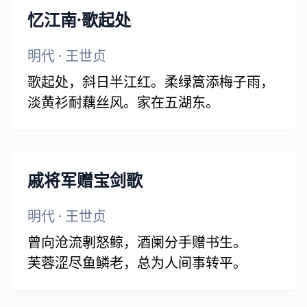
啄腐鼠，啾啾唧唧坐得哺。
忆江南·歌起处
夕坐见凤皇，凤皇乃在西门之阴。
媚苍鹰，愿尔肉攫分遗腥。
明代
·
王世贞
梧桐长苦寒，竹实长苦饥。
歌起处，斜日半江红。柔绿篙添梅子雨，
众鸟惊相顾，坐知凤皇是钦䲹。
淡黄衫耐藕丝风。家在五湖东。
戚将军赠宝剑歌
明代
·
王世贞
曾向沧流剸怒鲸，酒阑分手赠书生。
芙蓉涩尽鱼鳞老，总为人间事转平。