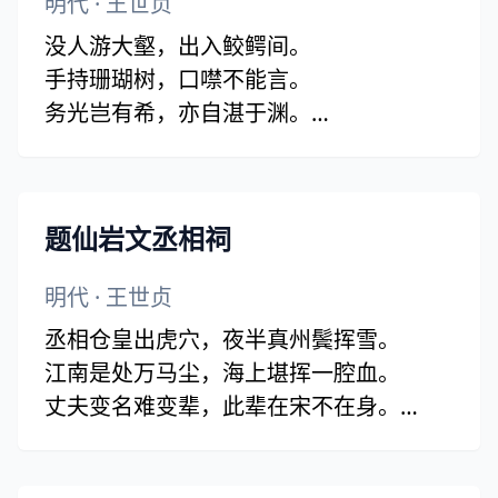
明代
·
王世贞
没人游大壑，出入鲛鳄间。
手持珊瑚树，口噤不能言。
务光岂有希，亦自湛于渊。
各顾徇所好，焉能两攀援。
道逢衣冠客，毂击马不旋。
与子行苦殊，何用见疑患。
题仙岩文丞相祠
明代
·
王世贞
丞相仓皇出虎穴，夜半真州鬓挥雪。
江南是处万马尘，海上堪挥一腔血。
丈夫变名难变辈，此辈在宋不在身。
从行少年四五辈，倜傥千秋荆聂伦。
崖山波腥鼓欲死，柴市星寒碧初委。