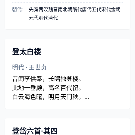
朝代：
先秦
两汉
魏晋
南北朝
隋代
唐代
五代
宋代
金朝
元代
明代
清代
登太白楼
明代
·
王世贞
昔闻李供奉，长啸独登楼。
此地一垂顾，高名百代留。
白云海色曙，明月天门秋。
欲觅重来者，潺湲济水流。
登岱六首·其四