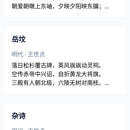
朝爱朝暾上东岫，夕映夕阳映东牖；
任他故人不通谒，任他朝事不挂口。
偶然案头余酒杯，偶然蹑履山僧来；
自斟自醉当自去，礼岂设为我辈哉!
岳坟
昨夜懵腾意超忽，寐时得语醒时述：
百年那得更百年，今日还须爱今日。
明代
·
王世贞
纵能拂衣归故山，农耕社稷亦不闲；
落日松杉覆古碑，英风飒飒动灵祠。
何如且会此中趣，别有生涯天地间。
空传赤帝中兴诏，自折黄龙大将旗。
三殿有人朝北极，六陵无树对南枝。
莫将乌喙论勾践，鸟尽弓藏也不悲。
杂诗