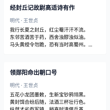
若使黄冠自北还，犹能赤帜从东起。
经封丘记故尉高适诗有作
仙岩之山郁嶙峋，二百年来日月新。
毋论削迹勤王地，大有衣冠荐芷蘋。
明代
·
王世贞
君不见真人奋淮北，金戈立扫毡裘色。
我行长夏之封丘，红尘罨汗汗不流。
鄂国喑呜表后身，瀛公宛转留遗息。
东邻苦酒苦于药，西舍浊醪浊似油。
解道狂胡运已微，只今白羽昼长飞。
马头黄绶令勿跪，恐有当时高蜀州。
铁衣自举石马汗，一夕犛庭转战归。
拜迎官长亦细事，鞭挞黎庶将何求。
一官大小各有味，不置齿舌应即休。
诸君异日但北首，看我归骑凌清秋。
领郧阳命出朝口号
明代
·
王世贞
五花小龙团墨敕，生新宝钞鸦翎黑。
黄封饵合纷后随，法酒三杯壮行色。
纵然才劣忝军镇，稍喜时清偃兵革。