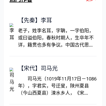
【先秦】李耳
老子，姓李名耳，字聃，一字伯阳，
或曰谥伯阳，春秋时期人，生卒年不
详，籍贯也多有争议。中国古代思想
家、哲学家、文学家和史学家，道家
学派创始人和主要代表人物，与庄子
并称“老庄”。在道教中被尊为始祖，
【宋代】司马光
称“太上老君”。老子思想对中国哲学
司马光（1019年11月17日－1086
发展具有深刻影响，其思想核心是朴
年），字君实，号迂叟，陕州夏县
素的辩证法。在政治上，主张无为而
（今山西夏县）涑水乡人，《宋
治、不言之教。在权术上，讲究物极
史》，《辞海》等明确记载，世称涑
必反之理。在修身方面，讲究虚心实