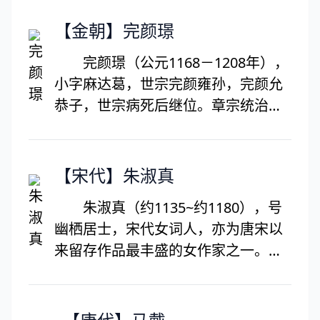
水先生。生于河南省信阳市光山县。
腹、不与人争的修持，是道家性命双
北宋史学家、文学家。历仕仁宗、英
【金朝】完颜璟
修的始祖。老子传世作品《道德经》
宗、神宗、哲宗四朝，卒赠太师、温
（又称《老子》），是全球文字出版
完颜璟（公元1168－1208年），
国公，谥文正，主持编纂了中国历史
发行量最大的著作之一。
小字麻达葛，世宗完颜雍孙，完颜允
上第一部编年体通史《资治通鉴》，
恭子，世宗病死后继位。章宗统治前
为人温良谦恭、刚正不阿，其人格堪
期，金朝国力强盛，后期由盛转衰。
称儒学教化下的典范，历来受人景
在位19年，病死，终年41岁，葬于道
仰。生平著作甚多，主要有史学巨著
陵（今北京市房山县大房山东北）。
【宋代】朱淑真
《资治通鉴》、《温国文正司马公文
集》、《稽古录》、《涑水记闻》、
朱淑真（约1135~约1180），号
《潜虚》等。
幽栖居士，宋代女词人，亦为唐宋以
来留存作品最丰盛的女作家之一。南
宋初年时在世，祖籍歙州（治今安徽
歙县），《四库全书》中定其为“浙中
海宁人”，一说浙江钱塘（今浙江杭