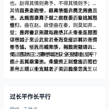
也。赵得其情则弗予，不得其情则予；得
其情而畏之则予，得其情而弗畏之则弗
且夫秦欲璧，赵弗予璧，两无所曲直
予。此两言决耳，奈之何既畏而复挑其怒
也。入璧而秦弗予城，曲在秦；秦出城而
也！
璧归，曲在赵。欲使曲在秦，则莫如弃
璧；畏弃璧，则莫如弗予。夫秦王既按图
是时秦意未欲与赵绝耳。令秦王怒而
以予城，又设九宾，斋而受璧，其势不得
僇相如于市，武安君十万众压邯郸，而责
不予城。璧入而城弗予，相如则前请曰：
璧与信，一胜而相如族，再胜而璧终入秦
“臣固知大王之弗予城也。夫璧非赵璧乎？
矣。
吾故曰：蔺相如之获全于璧也，天
而十五城秦宝也。今使大王以璧故，而亡
也。若其劲渑池，柔廉颇，则愈出而愈妙
其十五城，十五城之子弟，皆厚怨大王以
于用。所以能完赵者，天固曲全之哉！
弃我如草芥也。大王弗与城，而绐赵璧，
以一璧故，而失信于天下，臣请就死于
国，以明大王之失信！”秦王未必不返璧
过长平作长平行
也。今奈何使舍人怀而逃之，而归直于
秦？