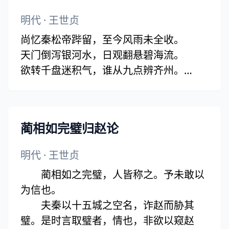
明代
·
王世贞
尚忆秦松帝跸留，至今风雨未全收。
天门倒泻银河水，日观翻悬碧海流。
欲转千盘迷积气，谁从九点辨齐州。
人间处处襄城辙，矫首苍茫迥自愁。
蔺相如完璧归赵论
明代
·
王世贞
蔺相如之完璧，人皆称之。予未敢以
为信也。
夫秦以十五城之空名，诈赵而胁其
璧。是时言取璧者，情也，非欲以窥赵