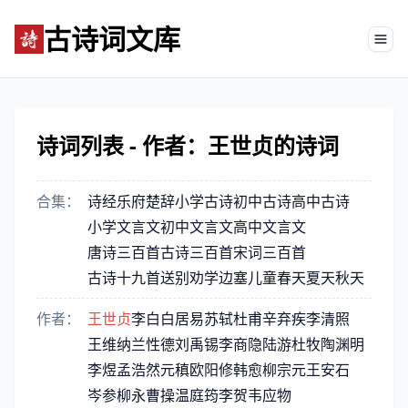
古诗词文库
Tog
诗词列表 - 作者：王世贞的诗词
合集：
诗经
乐府
楚辞
小学古诗
初中古诗
高中古诗
小学文言文
初中文言文
高中文言文
唐诗三百首
古诗三百首
宋词三百首
古诗十九首
送别
劝学
边塞
儿童
春天
夏天
秋天
作者：
王世贞
李白
白居易
苏轼
杜甫
辛弃疾
李清照
王维
纳兰性德
刘禹锡
李商隐
陆游
杜牧
陶渊明
李煜
孟浩然
元稹
欧阳修
韩愈
柳宗元
王安石
岑参
柳永
曹操
温庭筠
李贺
韦应物