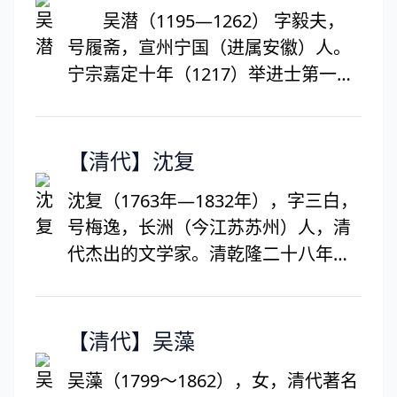
留传下来：《拟青青河畔草》、《客
吴潜（1195—1262） 字毅夫，
从远方来》、《古意赠今人》、《代
号履斋，宣州宁国（进属安徽）人。
葛沙门妻郭小玉诗》等。
宁宗嘉定十年（1217）举进士第一，
授承事郎，迁江东安知留守。理宗淳
祐十一年（1251）为参知政事，拜右
丞相兼枢密使，封崇国公。次年罢
【清代】沈复
相，开庆元年（1259）元兵南侵攻鄂
沈复（1763年—1832年），字三白，
州，被任为左丞相，封庆国公，后改
号梅逸，长洲（今江苏苏州）人，清
许国公。被贾似道等人排挤，罢相，
代杰出的文学家。清乾隆二十八年
谪建昌军，徙潮州、循州。与姜夔、
（1763年）出生于姑苏城南沧浪亭畔
吴文英等交往，但词风却更近于辛弃
士族文人之家。没有参加过科举考
疾。其词多抒发济时忧国的抱负与报
试，曾以卖画维持生计，十九岁入
【清代】吴藻
国无门的悲愤。格调沉郁，感慨特
幕，此后四十余年流转于全国各地。
深。著有《履斋遗集》，词集有《履
吴藻（1799～1862），女，清代著名
后到苏州从事酒业。他与妻子陈芸感
斋诗余》。