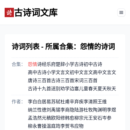
古诗词文库
Tog
诗词列表 - 所属合集：怨情的诗词
合集：
怨情
诗经
乐府
楚辞
小学古诗
初中古诗
高中古诗
小学文言文
初中文言文
高中文言文
唐诗三百首
古诗三百首
宋词三百首
古诗十九首
送别
劝学
边塞
儿童
春天
夏天
秋天
作者：
李白
白居易
苏轼
杜甫
辛弃疾
李清照
王维
纳兰性德
刘禹锡
李商隐
陆游
杜牧
陶渊明
李煜
孟浩然
元稹
欧阳修
韩愈
柳宗元
王安石
岑参
柳永
曹操
温庭筠
李贺
韦应物