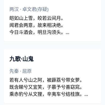
两汉
· 卓文君(存疑)
皑如山上雪，皎若云间月。
闻君会两意，故来相决绝。
今日斗酒会，明旦沟须头。
躞蹀御沟上，沟须东西流。
凄凄复凄凄，嫁娶不须啼。
愿得一心人，白头不相离。
九歌·山鬼
竹竿何袅袅，鱼尾何簁簁！(袅袅 一作：
嫋嫋)
先秦
·
屈原
男儿重意气，何用钱刀为！
若有人兮山之阿，被薜荔兮带女萝。
既含睇兮又宜笑，子慕予兮善窈窕。
乘赤豹兮从文狸，辛夷车兮结桂旗。
被石兰兮带杜衡，折芳馨兮遗所思。