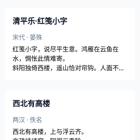
余处幽篁兮终不见天，路险难兮独后来。
表独立兮山之上，云容容兮而在下。
清平乐·红笺小字
杳冥冥兮羌昼晦，东风飘兮神灵雨。
留灵修兮憺忘归，岁既晏兮孰华予。
宋代
·
晏殊
采三秀兮於山间，石磊磊兮葛蔓蔓。
红笺小字，说尽平生意。鸿雁在云鱼在
怨公子兮怅忘归，君思我兮不得闲。
水，惆怅此情难寄。
山中人兮芳杜若，饮石泉兮荫松柏，
斜阳独倚西楼，遥山恰对帘钩。人面不知
君思我兮然疑作；
何处，绿波依旧东流。
雷填填兮雨冥冥，猨啾啾兮狖夜鸣。(猨
同：猿)
风飒飒兮木萧萧，思公子兮徒离忧。
西北有高楼
两汉
·
佚名
西北有高楼，上与浮云齐。