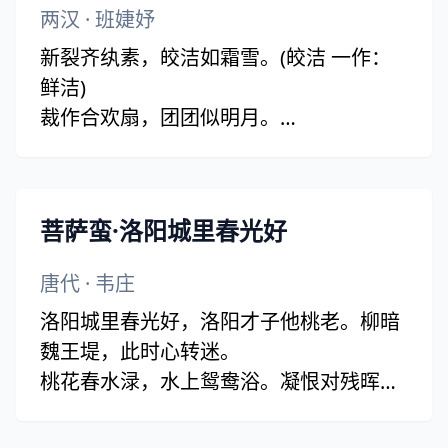
两汉
·
班婕妤
新裂齐纨素，皎洁如霜雪。(皎洁 一作：
鲜洁)
裁作合欢扇，团团似明月。
出入君怀袖，动摇微风发。
常恐秋节至，凉飙夺炎热。(凉飙 一作：
凉风)
菩萨蛮·洛阳城里春光好
弃捐箧笥中，恩情中道绝。
唐代
·
韦庄
洛阳城里春光好，洛阳才子他桃老。柳暗
魏王堤，此时心转迷。
桃花春水渌，水上鸳鸯浴。凝恨对残晖，
忆君君不知。