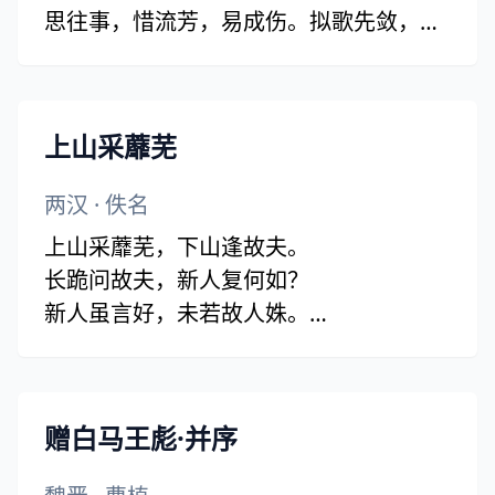
思往事，惜流芳，易成伤。拟歌先敛，欲
笑还颦，最断人肠。
上山采蘼芜
两汉
·
佚名
上山采蘼芜，下山逢故夫。
长跪问故夫，新人复何如？
新人虽言好，未若故人姝。
颜色类相似，手爪不相如。
新人从门入，故人从閤去。
新人工织缣，故人工织素。
赠白马王彪·并序
织缣日一匹，织素五丈余。
将缣来比素，新人不如故。