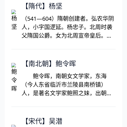
【隋代】杨坚
（541—604）隋朝创建者。弘农华阴
人，小字国逻延。杨忠子。北周时袭
父隋国公爵。女为北周宣帝皇后。任
之相，总揽朝政。旋废静帝而杀之，
自立为帝，建立隋朝。开皇七年亡后
梁，九年灭陈，结束西晋末年以来三
【南北朝】鲍令晖
百年分裂局面，统一全国。在位时加
鲍令晖，南朝女文学家，东海
强中央集权，改革官制、兵制，以考
（今人东省临沂市兰陵县南桥镇）
试选拔人才，废除九品中正制，各项
人，是著名文学家鲍照之妹，出朝贫
措施于后代影响较大。仁寿四年
寒，但能诗文。鲍令晖是南朝宋、齐
（604年），在仁寿宫离奇去世。享
两代唯一留下著作的女文学家。曾有
年六十四岁，庙号高祖，谥号文皇
《香茗赋集》传世，今已散佚。另有
【宋代】吴潜
帝，葬于泰陵。