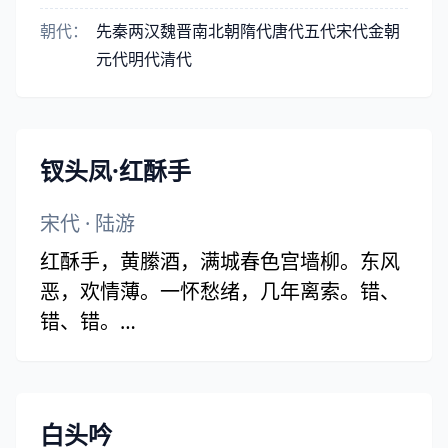
朝代：
先秦
两汉
魏晋
南北朝
隋代
唐代
五代
宋代
金朝
元代
明代
清代
钗头凤·红酥手
宋代
·
陆游
红酥手，黄縢酒，满城春色宫墙柳。东风
恶，欢情薄。一怀愁绪，几年离索。错、
错、错。
春如旧，人空瘦，泪痕红浥鲛绡透。桃花
落，闲池阁。山盟虽在，锦书难托。莫、
莫、莫！
白头吟