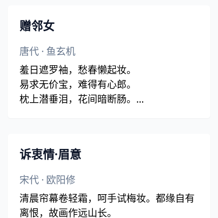
留。念武陵春晚，云锁重楼。记取楼前绿
赠邻女
水，应念我、终日凝眸。凝眸处，从今更
数，几段新愁。版本二)
唐代
·
鱼玄机
羞日遮罗袖，愁春懒起妆。
易求无价宝，难得有心郎。
枕上潜垂泪，花间暗断肠。
自能窥宋玉，何必恨王昌？
诉衷情·眉意
宋代
·
欧阳修
清晨帘幕卷轻霜，呵手试梅妆。都缘自有
离恨，故画作远山长。