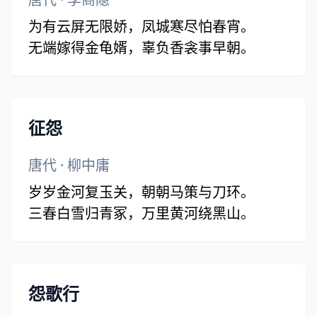
为有云屏无限娇，凤城寒尽怕春宵。
无端嫁得金龟婿，辜负香衾事早朝。
征怨
唐代
·
柳中庸
岁岁金河复玉关，朝朝马策与刀环。
三春白雪归青冢，万里黄河绕黑山。
怨歌行