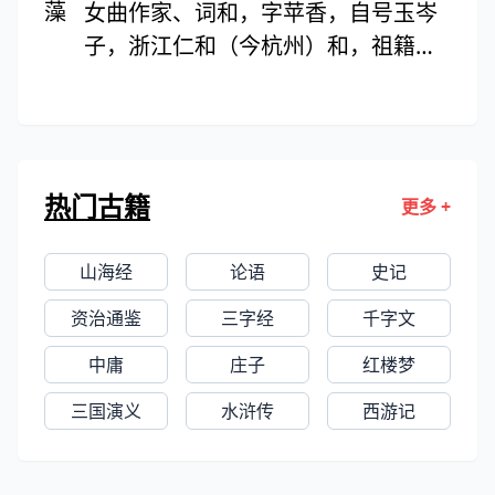
女曲作家、词和，字苹香，自号玉岑
情甚好，因遭家庭变故，夫妻曾旅居
子，浙江仁和（今杭州）和，祖籍安
外地，历经坎坷。妻子死后，他去四
徽黟县。幼事好学，长则肆力于词，
川充当幕僚，此后情况不明。著有自
又精绘事，自绘饮酒读骚图，又题饮
传体作品《浮生六记》六卷（后佚两
酒读骚图曲。著有《花帘词》一卷、
卷），影响甚大。1936年，林语堂曾
《香南雪北词》一卷、《饮酒读骚图
将这部作品译成英文在国外出版。
热门古籍
更多 +
曲》（又名《乔影》）、《花帘书屋
诗》等。
山海经
论语
史记
资治通鉴
三字经
千字文
中庸
庄子
红楼梦
三国演义
水浒传
西游记