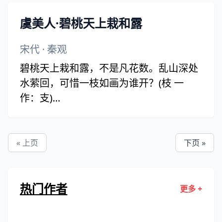
虞美人·碧桃天上栽和露
宋代
·
秦观
碧桃天上栽和露，不是凡花数。乱山深处
水萦回，可惜一枝如画为谁开？(枝 一
作：支)
轻寒细雨情何限！不道春难管。为君沉醉
又何妨，只怕酒醒时候断人肠。
« 上页
下页 »
热门作者
更多 +