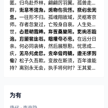
匿。归鸟赴乔林，翩翩厉羽翼。孤兽走索
群，衔草不遑食。感物伤我怀，抚心长太
太息将何为，天命与我违。奈何念同
息。
生，一往形不归。孤魂翔故域，灵柩寄京
师。存者忽复过，亡殁身自衰。人生处一
世，去若朝露晞。年在桑榆间，影响不能
心悲动我神，弃置莫复陈。丈夫志四
追。自顾非金石，咄唶令心悲。
海，万里犹比邻。恩爱苟不亏，在远分日
亲。何必同衾帱，然后展慇懃。忧思成疾
疢，无乃儿女仁。仓卒骨肉情，能不怀苦
苦辛何虑思，天命信可疑。虚无求列
辛？
仙，松子久吾欺。变故在斯须，百年谁能
持？离别永无会，执手将何时？王其爱玉
体，俱享黄发期。收泪即长路，援笔从此
辞。
为有
唐代
·
李商隐