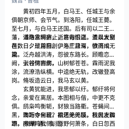
魏晋
·
曹植
黄初四年五月，白马王、任城王与余
俱朝京师、会节气。到洛阳，任城王薨。
至七月，与白马王还国。后有司以二王归
藩，道路宜异宿止，意毒恨之。盖以大别
谒帝承明庐，逝将归旧疆。清晨发皇
在数日，是用自剖，与王辞焉，愤而成
邑，日夕过首阳。伊洛广且深，欲济川无
篇。
梁。泛舟越洪涛，怨彼东路长。顾瞻恋城
阙，引领情内伤。
太谷何寥廓，山树郁苍苍。霖雨泥我
涂，流潦浩纵横。中逵绝无轨，改辙登高
岗。脩坂造云日，我马玄以黄。
玄黄犹能进，我思郁以纡。郁纡将何
念，亲爱在离居。本图相与偕，中更不克
俱。鸱枭鸣衡轭，豺狼当路衢。苍蝇间白
黑，谗巧令亲疏。欲还绝无蹊，揽辔止踟
踟蹰亦何留？相思无终极。秋风发微
蹰。(衡轭 通：衡扼)
凉，寒蝉鸣我侧。原野何萧条，白日忽西