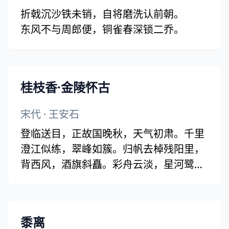
折戟沉沙铁未销，自将磨洗认前朝。
东风不与周郎便，铜雀春深锁二乔。
桂枝香·金陵怀古
宋代
·
王安石
登临送目，正故国晚秋，天气初肃。千里
澄江似练，翠峰如簇。归帆去棹残阳里，
背西风，酒旗斜矗。彩舟云淡，星河鹭
起，画图难足。(归帆 一作：征帆)
念往昔，繁华竞逐。叹门外楼头，悲恨相
续。千古凭高对此，谩嗟荣辱。六朝旧事
黍离
随流水，但寒烟衰草凝绿。至今商女，时