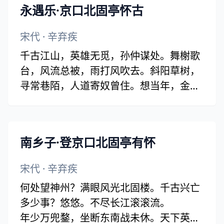
永遇乐·京口北固亭怀古
宋代
·
辛弃疾
千古江山，英雄无觅，孙仲谋处。舞榭歌
台，风流总被，雨打风吹去。斜阳草树，
寻常巷陌，人道寄奴曾住。想当年，金戈
铁马，气吞万里如虎。
元嘉草草，封狼居胥，赢得仓皇北顾。四
十三年，望中犹记，烽火扬州路。可堪回
南乡子·登京口北固亭有怀
首，佛狸祠下，一片神鸦社鼓。凭谁问：
廉颇老矣，尚能饭否？
宋代
·
辛弃疾
何处望神州？满眼风光北固楼。千古兴亡
多少事？悠悠。不尽长江滚滚流。
年少万兜鍪，坐断东南战未休。天下英雄