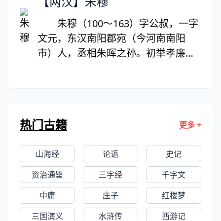
【两汉】朱穆
大于诗作。骈文有近百篇，散文论说
婴排挤，谪为长沙王太傅，故后世亦
性强，笔锋犀利，讽刺辛辣。游记写
朱穆（100～163）字公叔，一字
称贾长沙、贾太傅。司马迁对屈原、
景状物，多所寄托，被推为“游记之
文元，东汉南阳郡宛（今河南南阳
贾谊都寄予同情，为二人写了一篇合
祖”。著有《河东先生集》。
市）人，丞相朱晖之孙。初举孝廉。
传，后世因而往往把贾谊与屈原并称
顺帝末，大将军梁冀使典兵事。桓帝
为“屈贾”。贾谊著作主要有散文和辞
时任侍御史。感时俗浇薄，作《崇厚
赋两类，散文的主要文学成就是政论
论》、《绝交论》。永兴初，出任冀
文，评论时政，风格朴实峻拔，议论
州刺史，镇压起事灾民。后触犯宦
酣畅，鲁迅称之为“西汉鸿文”，代表
热门古籍
更多 +
官，罚作刑徒，因千人上书为之鸣不
作有《过秦论》《论积贮疏》《陈政
平，赦归。居乡数年，复拜尚书。上
事疏》等。其辞赋皆为骚体，形式趋
山海经
论语
史记
书请除宦官未成，忧愤死。
于散体化，是汉赋发展的先声，以
《吊屈原赋》《鵩鸟赋》最为著名。
资治通鉴
三字经
千字文
中庸
庄子
红楼梦
三国演义
水浒传
西游记