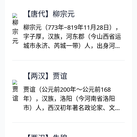
时博学，以文章负名当世。他作文取
能摆脱明七子摹古馀习，时人诮之为
法古人，不趋时尚，与杨维桢并称“杨
【唐代】柳宗元
“清秀李于麟”，然传其衣钵者不少。
李”。早年隐居在雁荡五峰山下，四方
好为笔记，有《池北偶谈》、《古夫
柳宗元（773年~819年11月28日），
之士，远来受学，名誉日广。至正七
于亭杂录》、《香祖笔记》等，然辨
字子厚，汉族，河东郡（今山西省运
年（1347）应召为秘书监著作郎，至
驳议论多错愕、失当。
城市永济、芮城一带）人，出身河东
正八年擢升秘书监丞。至正十年
柳氏，世称柳河东、河东先生。被贬
（1350）辞职南归，途中病逝通州，
永州期间，居所附近有愚溪，人称“柳
享年66岁。著有《五峰集》20卷。
愚溪”。后官终柳州刺史，世人称“柳
【两汉】贾谊
柳州”。唐代文学家、哲学家、散文家
贾谊（公元前200年～公元前168
和思想家。柳宗元与韩愈共同倡导唐
年），汉族，洛阳（今河南省洛阳
代古文运动，并称为“韩柳”，与刘禹
市）人，西汉初年著名政论家、文学
锡并称“刘柳”，与王维、孟浩然、韦
家，世称贾生。贾谊少有才名，十八
应物并称“王孟韦柳”。柳宗元一生留
岁时，以善文为郡人所称。文帝时任
诗文作品达600余篇，其文章的成就
博士，迁太中大夫，受大臣周勃、灌