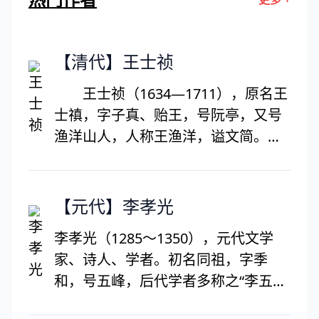
哲人日已远，典刑在夙昔。
风檐展书读，古道照颜色。
【清代】王士祯
王士祯（1634—1711），原名王
士禛，字子真、贻王，号阮亭，又号
渔洋山人，人称王渔洋，谥文简。新
城（今山东桓出县）人，常自称济南
人，清初杰出诗人、学者、文学家。
博学好古，能鉴别书、画、鼎彝之
【元代】李孝光
属，精金石篆刻，诗为一代宗匠，与
李孝光（1285～1350），元代文学
朱彝尊并称。书法高秀似晋人。康熙
家、诗人、学者。初名同祖，字季
时继钱谦益而主盟诗坛。论诗创神韵
和，号五峰，后代学者多称之“李五
说。早年诗作清丽澄淡，中年以后转
峰”。温州乐清（今属浙江）人。少年
为苍劲。擅长各体，尤工七绝。但未