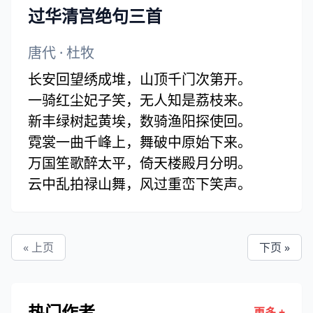
是气所磅礴，凛烈万古存。
过华清宫绝句三首
当其贯日月，生死安足论。
地维赖以立，天柱赖以尊。
唐代
·
杜牧
三纲实系命，道义为之根。
长安回望绣成堆，山顶千门次第开。
嗟予遘阳九，隶也实不力。
一骑红尘妃子笑，无人知是荔枝来。
楚囚缨其冠，传车送穷北。
新丰绿树起黄埃，数骑渔阳探使回。
鼎镬甘如饴，求之不可得。
霓裳一曲千峰上，舞破中原始下来。
阴房阗鬼火，春院閟天黑。(阗 一作：阒)
万国笙歌醉太平，倚天楼殿月分明。
牛骥同一皂，鸡栖凤凰食。
云中乱拍禄山舞，风过重峦下笑声。
一朝蒙雾露，分作沟中瘠。
如此再寒暑，百沴自辟易。
嗟哉沮洳场，为我安乐国。
« 上页
下页 »
岂有他缪巧，阴阳不能贼。
顾此耿耿在，仰视浮云白。
悠悠我心悲，苍天曷有极。
热门作者
更多 +