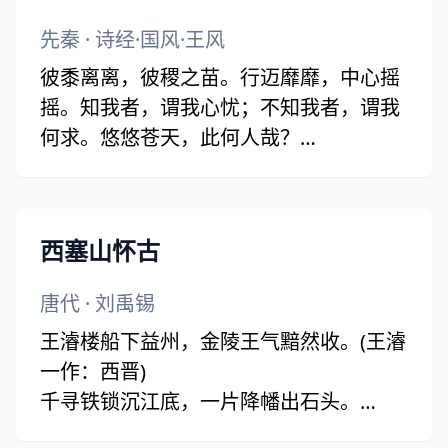
时犹唱，后庭遗曲。(衰草 一作：芳草)
先秦
· 诗经·国风·王风
彼黍离离，彼稷之苗。行迈靡靡，中心摇
摇。知我者，谓我心忧；不知我者，谓我
何求。悠悠苍天，此何人哉？
彼黍离离，彼稷之穗。行迈靡靡，中心如
醉。知我者，谓我心忧；不知我者，谓我
何求。悠悠苍天，此何人哉？
西塞山怀古
彼黍离离，彼稷之实。行迈靡靡，中心如
噎。知我者，谓我心忧；不知我者，谓我
唐代
·
刘禹锡
何求。悠悠苍天，此何人哉？
王濬楼船下益州，金陵王气黯然收。(王濬
一作：西晋)
千寻铁锁沉江底，一片降幡出石头。
人世几回伤往事，山形依旧枕寒流。