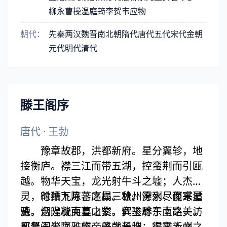
柳永
曹操
温庭筠
李贺
韦应物
朝代：
先秦
两汉
魏晋
南北朝
隋代
唐代
五代
宋代
金朝
元代
明代
清代
滕王阁序
唐代
·
王勃
豫章故郡，洪都新府。星分翼轸，地
接衡庐。襟三江而带五湖，控蛮荆而引瓯
越。物华天宝，龙光射牛斗之墟；人杰地
灵，徐孺下陈蕃之榻。雄州雾列，俊采星
时维九月，序属三秋。潦水尽而寒潭
驰。台隍枕夷夏之交，宾主尽东南之美。
清，烟光凝而暮山紫。俨骖騑于上路，访
都督阎公之雅望，棨戟遥临；宇文新州之
风景于崇阿。临帝子之长洲，得天人之旧