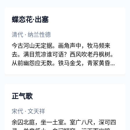
今逢四海为家日，故垒萧萧芦荻秋。
蝶恋花·出塞
清代
·
纳兰性德
今古河山无定据。画角声中，牧马频来
去。满目荒凉谁可语？西风吹老丹枫树。
从前幽怨应无数。铁马金戈，青冢黄昏
路。一往情深深几许？深山夕照深秋雨。
正气歌
宋代
·
文天祥
余囚北庭，坐一土室。室广八尺，深可四