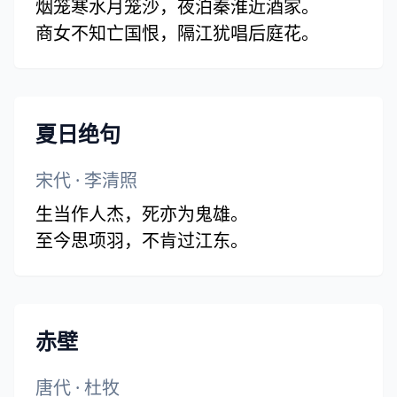
烟笼寒水月笼沙，夜泊秦淮近酒家。
商女不知亡国恨，隔江犹唱后庭花。
夏日绝句
宋代
·
李清照
生当作人杰，死亦为鬼雄。
至今思项羽，不肯过江东。
赤壁
唐代
·
杜牧