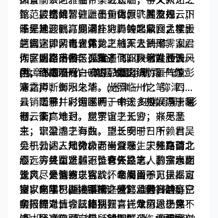
懿范，襜帷暂驻。十旬休假，胜友如云；
馆。层峦耸翠，上出重霄；飞阁流丹，下
披绣闼，俯雕甍，山原旷其盈视，川
千里逢迎，高朋满座。腾蛟起凤，孟学士
临无地。鹤汀凫渚，穷岛屿之萦回；桂殿
泽纡其骇瞩。闾阎扑地，钟鸣鼎食之家；
之词宗；紫电青霜，王将军之武库。家君
兰宫，即冈峦之体势。（天人 一作：仙
舸舰迷津，青雀黄龙之舳。云销雨霁，彩
作宰，路出名区；童子何知，躬逢胜饯。
人；层峦 一作：层台；即冈 一作：列
彻区明。落霞与孤鹜齐飞，秋水共长天一
遥襟甫畅，逸兴遄飞。爽籁发而清风
(豫章故郡 一作：南昌故郡；青霜 一作：
冈；飞阁流丹 一作：飞阁翔丹）
色。渔舟唱晚，响穷彭蠡之滨，雁阵惊
生，纤歌凝而白云遏。睢园绿竹，气凌彭
清霜)
寒，声断衡阳之浦。(迷津 一作：弥津；
泽之樽；邺水朱华，光照临川之笔。四美
云销雨霁，彩彻区明 一作：虹销雨霁，彩
具，二难并。穷睇眄于中天，极娱游于暇
嗟乎！时运不齐，命途多舛。冯唐易
彻云衢)
日。天高地迥，觉宇宙之无穷；兴尽悲
老，李广难封。屈贾谊于长沙，非无圣
来，识盈虚之有数。望长安于日下，目吴
主；窜梁鸿于海曲，岂乏明时？所赖君子
会于云间。地势极而南溟深，天柱高而北
见机，达人知命。老当益壮，宁移白首之
勃，三尺微命，一介书生。无路请
辰远。关山难越，谁悲失路之人；萍水相
心？穷且益坚，不坠青云之志。酌贪泉而
缨，等终军之弱冠；有怀投笔，慕宗悫之
逢，尽是他乡之客。怀帝阍而不见，奉宣
觉爽，处涸辙以犹欢。北海虽赊，扶摇可
长风。舍簪笏于百龄，奉晨昏于万里。非
室以何年？(遥襟甫畅 一作：遥吟俯畅)
接；东隅已逝，桑榆非晚。孟尝高洁，空
谢家之宝树，接孟氏之芳邻。他日趋庭，
呜呼！胜地不常，盛筵难再；兰亭已
余报国之情；阮籍猖狂，岂效穷途之哭！
叨陪鲤对；今兹捧袂，喜托龙门。杨意不
矣，梓泽丘墟。临别赠言，幸承恩于伟