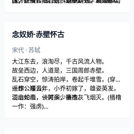
(见机 一作：安贫；以犹欢 一作：而相欢)
逢，抚凌云而自惜；钟期既遇，奏流水以
饯；登高作赋，是所望于群公。敢竭鄙
何惭？
怀，恭疏短引；一言均赋，四韵俱成。请
洒潘江，各倾陆海云尔。
滕王高阁临江渚，佩玉鸣鸾罢歌舞。
念奴娇·赤壁怀古
画栋朝飞南浦云，珠帘暮卷西山雨。
闲云潭影日悠悠，物换星移几度秋。
宋代
·
苏轼
阁中帝子今何在？槛外长江空自流。
大江东去，浪淘尽，千古风流人物。
故垒西边，人道是，三国周郎赤壁。
乱石穿空，惊涛拍岸，卷起千堆雪。(穿空
一作：崩云)
遥想公瑾当年，小乔初嫁了，雄姿英发。
江山如画，一时多少豪杰。
羽扇纶巾，谈笑间，樯橹灰飞烟灭。(樯橹
一作：强虏)
故国神游，多情应笑我，早生华发。
人生如梦，一尊还酹江月。(人生 一作：
人间；尊 同：樽)