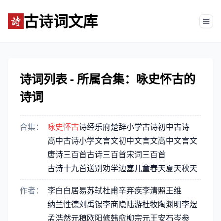
古诗词文库
Tog
诗词列表 - 所属合集：咏史怀古的
诗词
合集：
咏史怀古
诗经
乐府
楚辞
小学古诗
初中古诗
高中古诗
小学文言文
初中文言文
高中文言文
唐诗三百首
古诗三百首
宋词三百首
古诗十九首
送别
劝学
边塞
儿童
春天
夏天
秋天
作者：
李白
白居易
苏轼
杜甫
辛弃疾
李清照
王维
纳兰性德
刘禹锡
李商隐
陆游
杜牧
陶渊明
李煜
孟浩然
元稹
欧阳修
韩愈
柳宗元
王安石
岑参