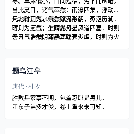
寻。单扉低小，白间短窄，污下而幽暗。
当此夏日，诸气萃然：雨潦四集，浮动床
几，时则为水气；涂泥半朝，蒸沤历澜，
天地有正气，杂然赋流形。
时则为土气；乍晴暴热，风道四塞，时则
下则为河岳，上则为日星。
为日气；檐阴薪爨，助长炎虐，时则为火
于人曰浩然，沛乎塞苍冥。
气；仓腐寄顿，陈陈逼人，时则为米气；
皇路当清夷，含和吐明庭。
骈肩杂遝，腥臊汗垢，时则为人气；或圊
时穷节乃见，一一垂丹青。
溷、或毁尸、或腐鼠，恶气杂出，时则为
在齐太史简，在晋董狐笔。
题乌江亭
秽气。叠是数气，当侵沴，鲜不为厉。而
在秦张良椎，在汉苏武节。
予以孱弱，俯仰其间，於兹二年矣，幸而
为严将军头，为嵇侍中血。
唐代
·
杜牧
无恙，是殆有养致然尔。然亦安知所养何
为张睢阳齿，为颜常山舌。
胜败兵家事不期，包羞忍耻是男儿。
哉？孟子曰：“吾善养吾浩然之气。”彼气
或为辽东帽，清操厉冰雪。
江东子弟多才俊，卷土重来未可知。
有七，吾气有一，以一敌七，吾何患焉！
或为出师表，鬼神泣壮烈。
况浩然者，乃天地之正气也，作正气歌一
或为渡江楫，慷慨吞胡羯。
首。
或为击贼笏，逆竖头破裂。