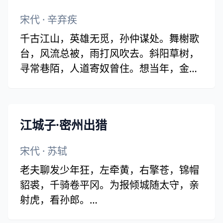
宋代
·
辛弃疾
千古江山，英雄无觅，孙仲谋处。舞榭歌
台，风流总被，雨打风吹去。斜阳草树，
寻常巷陌，人道寄奴曾住。想当年，金戈
铁马，气吞万里如虎。
元嘉草草，封狼居胥，赢得仓皇北顾。四
十三年，望中犹记，烽火扬州路。可堪回
江城子·密州出猎
首，佛狸祠下，一片神鸦社鼓。凭谁问：
廉颇老矣，尚能饭否？
宋代
·
苏轼
老夫聊发少年狂，左牵黄，右擎苍，锦帽
貂裘，千骑卷平冈。为报倾城随太守，亲
射虎，看孙郎。
酒酣胸胆尚开张。鬓微霜，又何妨！持节