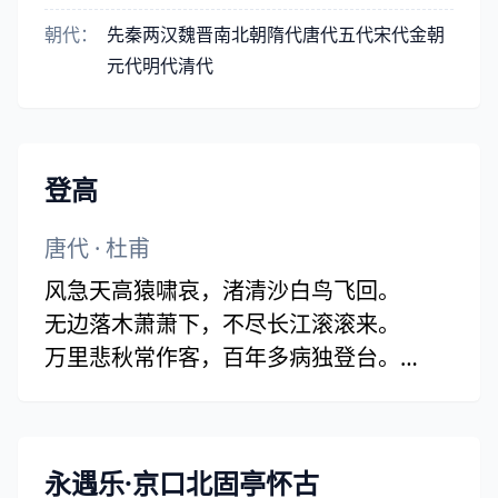
朝代：
先秦
两汉
魏晋
南北朝
隋代
唐代
五代
宋代
金朝
元代
明代
清代
登高
唐代
·
杜甫
风急天高猿啸哀，渚清沙白鸟飞回。
无边落木萧萧下，不尽长江滚滚来。
万里悲秋常作客，百年多病独登台。
艰难苦恨繁霜鬓，潦倒新停浊酒杯。
永遇乐·京口北固亭怀古