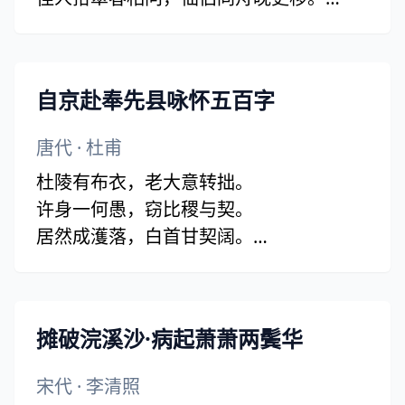
彩笔昔曾干气象，白头吟望苦低垂。
自京赴奉先县咏怀五百字
唐代
·
杜甫
杜陵有布衣，老大意转拙。
许身一何愚，窃比稷与契。
居然成濩落，白首甘契阔。
盖棺事则已，此志常觊豁。
穷年忧黎元，叹息肠内热。
取笑同学翁，浩歌弥激烈。
摊破浣溪沙·病起萧萧两鬓华
非无江海志，潇洒送日月。
生逢尧舜君，不忍便永诀。
宋代
·
李清照
当今廊庙具，构厦岂云缺。