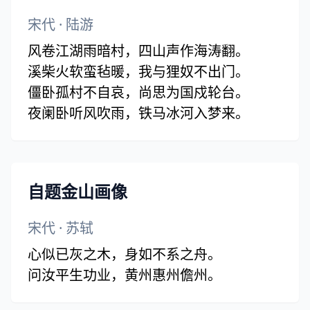
宋代
·
陆游
风卷江湖雨暗村，四山声作海涛翻。
溪柴火软蛮毡暖，我与狸奴不出门。
僵卧孤村不自哀，尚思为国戍轮台。
夜阑卧听风吹雨，铁马冰河入梦来。
自题金山画像
宋代
·
苏轼
心似已灰之木，身如不系之舟。
问汝平生功业，黄州惠州儋州。