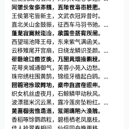
同学少年多不贱，五陵衣马自轻肥。
闻道长安似弈棋，百年世事不胜悲。
王侯第宅皆新主，文武衣冠异昔时。
直北关山金鼓振，征西车马羽书驰。
鱼龙寂寞秋江冷，故国平居有所思。
蓬莱宫阙对南山，承露金茎霄汉间。
西望瑶池降王母，东来紫气满函关。
云移雉尾开宫扇，日绕龙鳞识圣颜。
一卧沧江惊岁晚，几回青琐点朝班。
瞿塘峡口曲江头，万里风烟接素秋。
花萼夹城通御气，芙蓉小苑入边愁。
珠帘绣柱围黄鹄，锦缆牙樯起白鸥。
回首可怜歌舞地，秦中自古帝王州。
昆明池水汉时功，武帝旌旗在眼中。
织女机丝虚夜月，石鲸鳞甲动秋风。
波漂菰米沉云黑，露冷莲房坠粉红。
关塞极天惟鸟道，江湖满地一渔翁。
昆吾御宿自逶迤，紫阁峰阴入渼陂。
香稻啄馀鹦鹉粒，碧梧栖老凤凰枝。
佳人拾翠春相问，仙侣同舟晚更移。