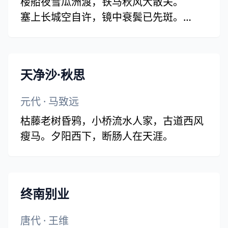
楼船夜雪瓜洲渡，铁马秋风大散关。
安得广厦千万间，大庇天下寒士俱欢颜！
塞上长城空自许，镜中衰鬓已先斑。
风雨不动安如山。呜呼！何时眼前突兀见
出师一表真名世，千载谁堪伯仲间！
此屋，吾庐独破受冻死亦足！(亦足 一
作：意足)
天净沙·秋思
元代
·
马致远
枯藤老树昏鸦，小桥流水人家，古道西风
瘦马。夕阳西下，断肠人在天涯。
终南别业
唐代
·
王维