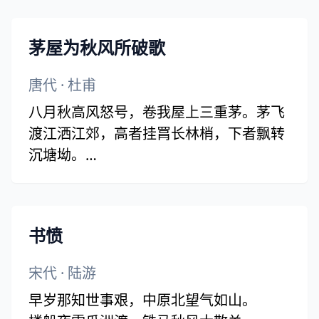
云中，何日遣冯唐？会挽雕弓如满月，西
北望，射天狼。
茅屋为秋风所破歌
唐代
·
杜甫
八月秋高风怒号，卷我屋上三重茅。茅飞
渡江洒江郊，高者挂罥长林梢，下者飘转
沉塘坳。
南村群童欺我老无力，忍能对面为盗贼。
公然抱茅入竹去，唇焦口燥呼不得，归来
倚杖自叹息。
书愤
俄顷风定云墨色，秋天漠漠向昏黑。布衾
多年冷似铁，娇儿恶卧踏里裂。床头屋漏
宋代
·
陆游
无干处，雨脚如麻未断绝。自经丧乱少睡
早岁那知世事艰，中原北望气如山。
眠，长夜沾湿何由彻！