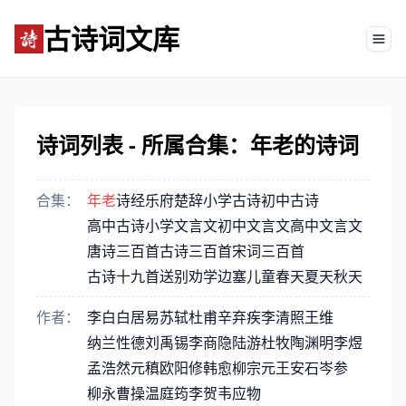
古诗词文库
Tog
诗词列表 - 所属合集：年老的诗词
合集：
年老
诗经
乐府
楚辞
小学古诗
初中古诗
高中古诗
小学文言文
初中文言文
高中文言文
唐诗三百首
古诗三百首
宋词三百首
古诗十九首
送别
劝学
边塞
儿童
春天
夏天
秋天
作者：
李白
白居易
苏轼
杜甫
辛弃疾
李清照
王维
纳兰性德
刘禹锡
李商隐
陆游
杜牧
陶渊明
李煜
孟浩然
元稹
欧阳修
韩愈
柳宗元
王安石
岑参
柳永
曹操
温庭筠
李贺
韦应物