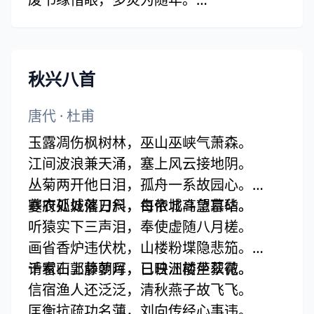
经事还谙事，阅人如阅川。
细思皆幸矣，下此便翛然。
莫道桑榆晚，为霞尚满天。
秋兴八首
唐代
·
杜甫
玉露凋伤枫树林，巫山巫峡气萧森。
江间波浪兼天涌，塞上风云接地阴。
丛菊两开他日泪，孤舟一系故园心。
寒衣处处催刀尺，白帝城高急暮砧。
夔府孤城落日斜，每依北斗望京华。
听猿实下三声泪，奉使虚随八月槎。
画省香炉违伏枕，山楼粉堞隐悲笳。
请看石上藤萝月，已映洲前芦荻花。
千家山郭静朝晖，日日江楼坐翠微。
信宿渔人还泛泛，清秋燕子故飞飞。
匡衡抗疏功名薄，刘向传经心事违。