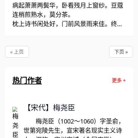
病起萧萧两鬓华，卧看残月上窗纱。豆蔻
葵藿倾太阳，物性固莫夺。
连梢煎熟水，莫分茶。
顾惟蝼蚁辈，但自求其穴。
枕上诗书闲处好，门前风景雨来佳。终日
胡为慕大鲸，辄拟偃溟渤。
向人多酝藉，木犀花。
以兹误生理，独耻事干谒。(误 一作：悟)
兀兀遂至今，忍为尘埃没。
« 上页
下页 »
终愧巢与由，未能易其节。
沉饮聊自遣，放歌破愁绝。
岁暮百草零，疾风高冈裂。
热门作者
天衢阴峥嵘，客子中夜发。
更多 +
霜严衣带断，指直不得结。
凌晨过骊山，御榻在嵽嵲。
【宋代】梅尧臣
蚩尤塞寒空，蹴蹋崖谷滑。
瑶池气郁律，羽林相摩戛。
梅尧臣（1002～1060）字圣俞，
君臣留欢娱，乐动殷樛嶱。
世第宛陵先生，宣宋著名现实主义诗
赐浴皆长缨，与宴非短褐。