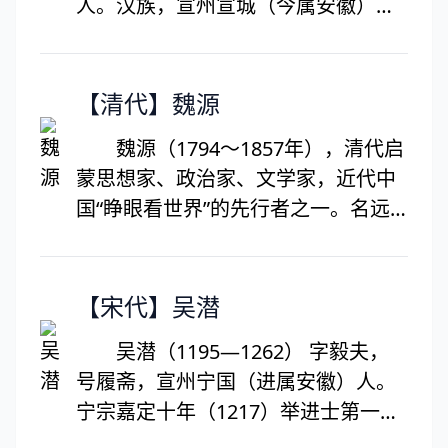
人。汉族，宣州宣城（今属安徽）
彤庭所分帛，本自寒女出。
人。宣城古第宛陵，世第宛陵先生。
鞭挞其夫家，聚敛贡城阙。
初试不第，以荫补河南主簿。50岁
圣人筐篚恩，实欲邦国活。
后，于皇祐三年（1051）始得宋仁宗
【清代】魏源
臣如忽至理，君岂弃此物。
召试，赐同进士出身，为太常博士。
多士盈朝廷，仁者宜战栗。
魏源（1794～1857年），清代启
以欧阳修荐，为国子监直讲，累迁尚
况闻内金盘，尽在卫霍室。
蒙思想家、政治家、文学家，近代中
书都官员外郎，故世第“梅直讲”、“梅
中堂舞神仙，烟雾散玉质。
国“睁眼看世界”的先行者之一。名远
都官”。曾参与编撰《新唐书》，并为
煖客貂鼠裘，悲管逐清瑟。
达，字默深，又字墨生、汉士，号良
《孙子兵法》作注，所注为孙子十家
劝客驼蹄羹，霜橙压香橘。
图，汉族，湖南邵阳隆回人，道光二
著（或十一家著）之一。有《宛陵先
朱门酒肉臭，路有冻死骨。
年举人，二十五年始成进士，官高邮
【宋代】吴潜
生集》60卷，有《四部丛刊》影明刊
荣枯咫尺异，惆怅难再述。
知州，晚年弃官归隐，潜心佛学，法
本等。词存二首。
吴潜（1195—1262） 字毅夫，
北辕就泾渭，官渡又改辙。
名承贯。魏源认为论学应以“经世致
号履斋，宣州宁国（进属安徽）人。
群冰从西下，极目高崒兀。
用”为宗旨，提出“变古愈尽，便民愈
宁宗嘉定十年（1217）举进士第一，
疑是崆峒来，恐触天柱折。
甚”的变法主张，倡导学习西方先进科
授承事郎，迁江东安知留守。理宗淳
河梁幸未坼，枝撑声窸窣。