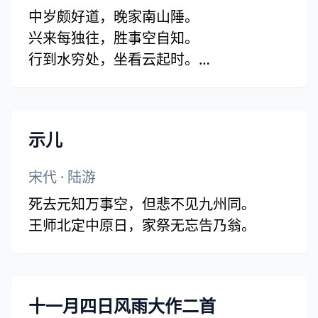
中岁颇好道，晚家南山陲。
兴来每独往，胜事空自知。
行到水穷处，坐看云起时。
偶然值林叟，谈笑无还期。
示儿
宋代
·
陆游
死去元知万事空，但悲不见九州同。
王师北定中原日，家祭无忘告乃翁。
十一月四日风雨大作二首