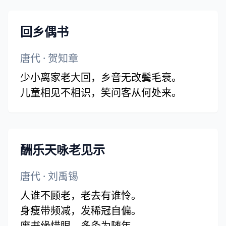
回乡偶书
唐代
·
贺知章
少小离家老大回，乡音无改鬓毛衰。
儿童相见不相识，笑问客从何处来。
酬乐天咏老见示
唐代
·
刘禹锡
人谁不顾老，老去有谁怜。
身瘦带频减，发稀冠自偏。
废书缘惜眼，多灸为随年。