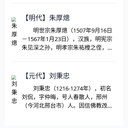
学技术，总结出“师夷之长技以制夷”
祐十一年（1251）为参知政事，拜右
行旅相攀援，川广不可越。
的新思想。
丞相兼枢密使，封崇国公。次年罢
老妻寄异县，十口隔风雪。
【明代】朱厚熜
相，开庆元年（1259）元兵南侵攻鄂
谁能久不顾，庶往共饥渴。
明世宗朱厚熜（1507年9月16日
州，被任为左丞相，封庆国公，后改
入门闻号啕，幼子饥已卒。
－1567年1月23日），汉族，明宪宗
许国公。被贾似道等人排挤，罢相，
吾宁舍一哀，里巷犹呜咽。
朱见深之孙，明孝宗朱祐樘之侄，兴
谪建昌军，徙潮州、循州。与姜夔、
所愧为人父，无食致夭折。
献王朱祐杬之子，明武宗朱厚照的堂
吴文英等交往，但词风却更近于辛弃
岂知秋禾登，贫窭有仓卒。
弟。明朝第十一位皇帝，1521年—
疾。其词多抒发济时忧国的抱负与报
生常免租税，名不隶征伐。
1566年在位，年号嘉靖，后世称嘉靖
【元代】刘秉忠
国无门的悲愤。格调沉郁，感慨特
抚迹犹酸辛，平人固骚屑。
帝。嘉靖帝是中国封建历史上最为独
深。著有《履斋遗集》，词集有《履
默思失业徒，因念远戍卒。
刘秉忠（1216-1274年），初名
特的皇帝，也是明朝皇帝中最任性和
斋诗余》。
忧端齐终南，澒洞不可掇。
刘侃，字仲晦，号人春散人，邢州
倔强的一位，他为人非常聪明，尤其
（今河北邢台市）人。因信佛教改名
在书法和文辞修养都有不错的造诣。
子聪，任官后文名刘秉忠。元朝杰出
史书评价嘉靖帝为“中兴之主”，说他
政治家、文学家。刘秉忠是元初政坛
“有不世之奇谟六，无竞之伟烈四，而