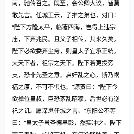
南，驰传召之。既至，会公卿大议，皆莫
敢先言。任城王云，子推之弟也，对曰：
“陛下方隆太平，临覆四海，岂得上违宗
庙，下弃兆民。且父子相传，其来久矣。
陛下必欲委弃尘务，则皇太子宜承正统。
夫天下者，祖宗之天下。陛下若更授旁
支，恐非先圣之意。启奸乱之心，斯乃祸
福之原，不可不惧也。”源贺曰：“陛下今
欲禅位皇叔，臣恐紊乱昭穆，后世必有逆
祀之讥。愿深思任城之言。”东阳公丕等
曰：“皇太子虽圣德早彰，然实冲之。陛下