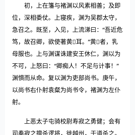
初，上在籓与褚渊以风素相善；及即
位，深相委仗。上寝疾，渊为吴郡太守，
急召之。既至，入见，上流涕曰：“吾近危
笃，故召卿，欲使著黄𬡠耳。”黄𬡠者，乳
母服也。上与渊谋诛建安王休仁，渊以为
不可，上怒曰：“卿痴人！不足与计事！”
渊惧而从命。复以渊为吏部尚书。庚午，
以尚书右仆射袁粲为尚书令，褚渊为左仆
射。
上恶太子屯骑校尉寿寂之勇健；会有
司奏寂之擅杀逻将，徙越州，于道杀之。