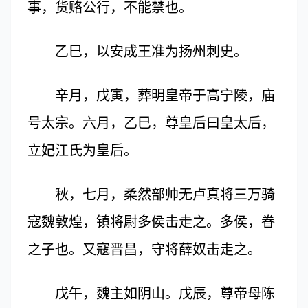
事，货赂公行，不能禁也。
乙巳，以安成王准为扬州刺史。
辛月，戊寅，葬明皇帝于高宁陵，庙
号太宗。六月，乙巳，尊皇后曰皇太后，
立妃江氏为皇后。
秋，七月，柔然部帅无卢真将三万骑
寇魏敦煌，镇将尉多侯击走之。多侯，眷
之子也。又寇晋昌，守将薛奴击走之。
戊午，魏主如阴山。戊辰，尊帝母陈