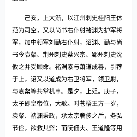
己亥，上大渐，以江州刺史桂阳王休
范为司空，又以尚书右仆射褚渊为护军将
军，加中领军刘勔右仆射，诏渊、勔与尚
书令袁粲、荆州刺史蔡兴宗、郢州刺史沈
攸之并受顾命。褚渊素与萧道成善，引荐
于上，诏又以道成为右卫将军，领卫尉，
与袁粲等共掌机事。是夕，上殂。庚子，
太子即皇帝位，大赦。时苍梧王方十岁，
袁粲、褚渊秉政，承太宗奢侈之后，务弘
节俭，欲救其弊；而阮佃夫、王道隆等用