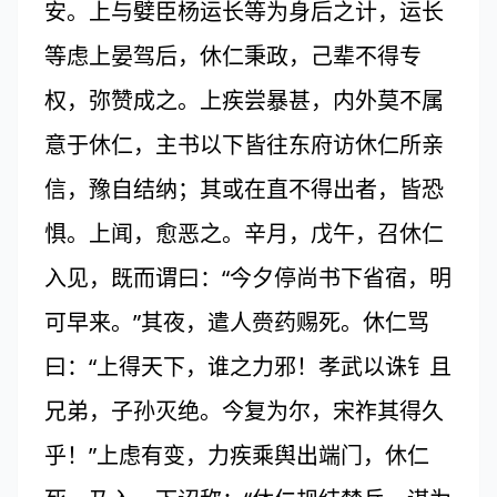
安。上与嬖臣杨运长等为身后之计，运长
等虑上晏驾后，休仁秉政，己辈不得专
权，弥赞成之。上疾尝暴甚，内外莫不属
意于休仁，主书以下皆往东府访休仁所亲
信，豫自结纳；其或在直不得出者，皆恐
惧。上闻，愈恶之。辛月，戊午，召休仁
入见，既而谓曰：“今夕停尚书下省宿，明
可早来。”其夜，遣人赍药赐死。休仁骂
曰：“上得天下，谁之力邪！孝武以诛钅且
兄弟，子孙灭绝。今复为尔，宋祚其得久
乎！”上虑有变，力疾乘舆出端门，休仁