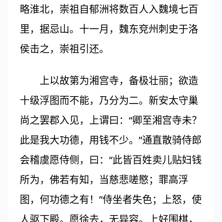
略淮北，崇祖自郁洲将数百人入魏境七百
里，据忌山。十一月，魏东兗州刺史于洛
侯击之，崇祖引还。
上以故第为湘宫寺，备极壮丽；欲造
十级浮图而不能，乃分为二。新安太守巢
尚之罢郡入见，上谓曰：“卿至湘宫寺未？
此是我大功德，用钱不少。”通直散骑侍郎
会稽虞愿侍侧，曰：“此皆百姓卖儿贴妇钱
所为，佛若有知，当慈悲嗟愍；罪高浮
图，何功德之有！”侍坐者失色；上怒，使
人驱下殿。愿徐去，无异容。上好围棋，