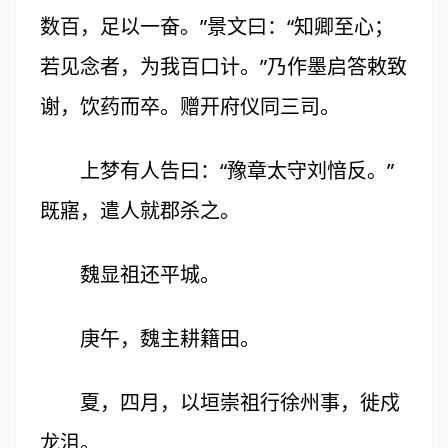
数百，足以一奋。”景文曰：“知卿至心；
若见念者，为我百口计。”乃作墨启答敕致
谢，饮药而卒。赠开府仪同三司。
上梦有人告曰：“豫章太守刘愔反。”
既寤，遣人就郡杀之。
魏显祖还平城。
庚午，魏主耕籍田。
夏，四月，以垣崇祖行徐州事，徙戍
龙沮。