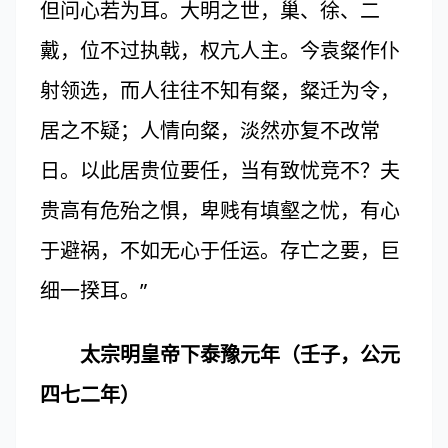
但问心若为耳。大明之世，巢、徐、二
戴，位不过执戟，权亢人主。今袁粲作仆
射领选，而人往往不知有粲，粲迁为令，
居之不疑；人情向粲，淡然亦复不改常
日。以此居贵位要任，当有致忧竞不？夫
贵高有危殆之惧，卑贱有填壑之忧，有心
于避祸，不如无心于任运。存亡之要，巨
细一揆耳。”
太宗明皇帝下泰豫元年（壬子，公元
四七二年）