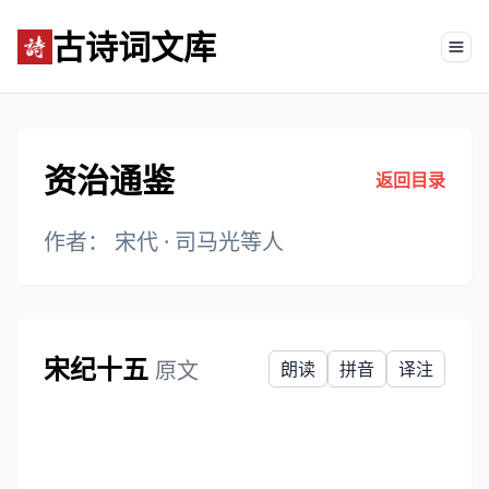
古诗词文库
Tog
资治通鉴
返回目录
作者： 宋代 ·
司马光等人
宋纪十五
原文
朗读
拼音
译注