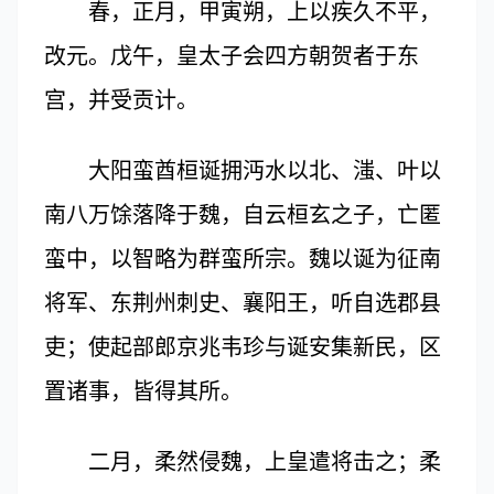
春，正月，甲寅朔，上以疾久不平，
改元。戊午，皇太子会四方朝贺者于东
宫，并受贡计。
大阳蛮酋桓诞拥沔水以北、滍、叶以
南八万馀落降于魏，自云桓玄之子，亡匿
蛮中，以智略为群蛮所宗。魏以诞为征南
将军、东荆州刺史、襄阳王，听自选郡县
吏；使起部郎京兆韦珍与诞安集新民，区
置诸事，皆得其所。
二月，柔然侵魏，上皇遣将击之；柔