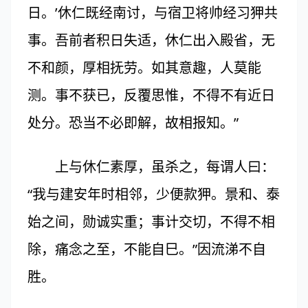
日。’休仁既经南讨，与宿卫将帅经习狎共
事。吾前者积日失适，休仁出入殿省，无
不和颜，厚相抚劳。如其意趣，人莫能
测。事不获已，反覆思惟，不得不有近日
处分。恐当不必即解，故相报知。”
上与休仁素厚，虽杀之，每谓人曰：
“我与建安年时相邻，少便款狎。景和、泰
始之间，勋诚实重；事计交切，不得不相
除，痛念之至，不能自巳。”因流涕不自
胜。