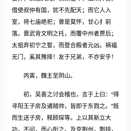
借使叔仲有国，犹不先配天；而它人入
室，将七庙绝祀；曾是莫怀，甘心扌前
落。晋武背文明之托，而覆中州者贾后；
太祖弃初宁之誓，而登合殿者元凶。祸福
无门，奚其豫择！友于兄弟，不亦安乎！
丙寅，魏主至阴山。
初，吴喜之讨会稽也，言于上曰：“得
寻阳王子房及诸贼帅，皆即于东戮之。”既
而生送子房，释顾琛等。上以其新立大
功，不问，而心衔之。及克荆州，剽掠，