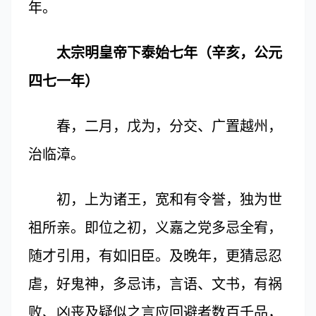
年。
太宗明皇帝下泰始七年（辛亥，公元
四七一年）
春，二月，戊为，分交、广置越州，
治临漳。
初，上为诸王，宽和有令誉，独为世
祖所亲。即位之初，义嘉之党多忌全宥，
随才引用，有如旧臣。及晚年，更猜忌忍
虐，好鬼神，多忌讳，言语、文书，有祸
败、凶丧及疑似之言应回避者数百千品，