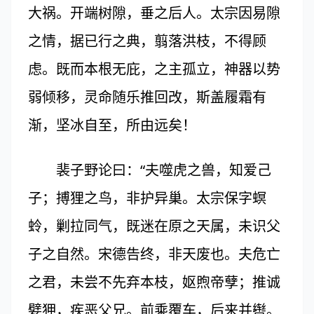
大祸。开端树隙，垂之后人。太宗因易隙
之情，据已行之典，翦落洪枝，不得顾
虑。既而本根无庇，之主孤立，神器以势
弱倾移，灵命随乐推回改，斯盖履霜有
渐，坚冰自至，所由远矣！
裴子野论曰：“夫噬虎之兽，知爱己
子；搏狸之鸟，非护异巢。太宗保字螟
蛉，剿拉同气，既迷在原之天属，未识父
子之自然。宋德告终，非天废也。夫危亡
之君，未尝不先弃本枝，妪煦帝孽；推诚
嬖狎，疾恶父兄。前乘覆车，后来并辔。