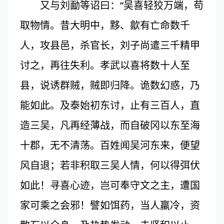
又与刘勔等诏曰：“吴喜轻狡万端，苟
取物情。昔大明中，黟、歙有亡命数千
人，攻县邑，杀官长，刘子尚遣三千精甲
讨之，再往失利。孝武以喜将数十人至
县，说诱群贼，贼即归降。诡数幻惑，乃
能如此。及泰始初东讨，止有三百人，直
造三吴，凡再经薄战，而自破冈以东至海
十郡，无不清荡。百姓闻吴河东来，便望
风自退；若非积取三吴人情，何以得弭伏
如此！寻喜心迹，岂可奉守文之主，遭国
家可乘之会邪！譬如饵药，当人羸冷，资