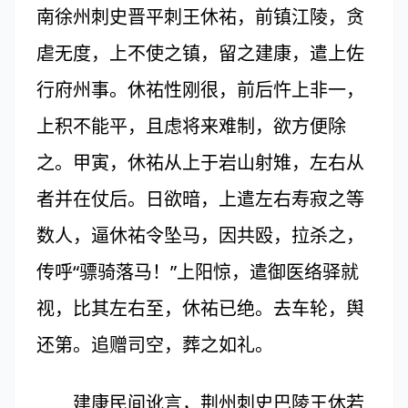
南徐州刺史晋平刺王休祐，前镇江陵，贪
虐无度，上不使之镇，留之建康，遣上佐
行府州事。休祐性刚很，前后忤上非一，
上积不能平，且虑将来难制，欲方便除
之。甲寅，休祐从上于岩山射雉，左右从
者并在仗后。日欲暗，上遣左右寿寂之等
数人，逼休祐令坠马，因共殴，拉杀之，
传呼“骠骑落马！”上阳惊，遣御医络驿就
视，比其左右至，休祐已绝。去车轮，舆
还第。追赠司空，葬之如礼。
建康民间讹言，荆州刺史巴陵王休若