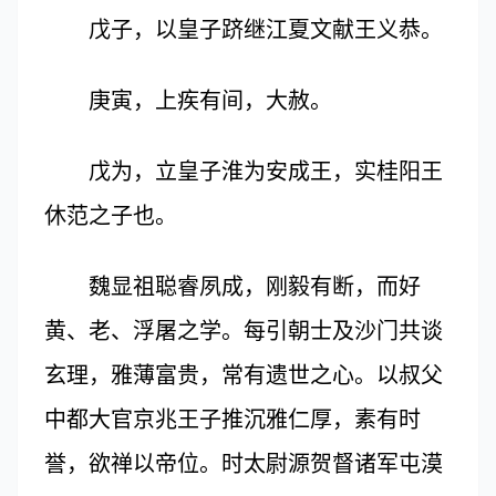
戊子，以皇子跻继江夏文献王义恭。
庚寅，上疾有间，大赦。
戊为，立皇子淮为安成王，实桂阳王
休范之子也。
魏显祖聪睿夙成，刚毅有断，而好
黄、老、浮屠之学。每引朝士及沙门共谈
玄理，雅薄富贵，常有遗世之心。以叔父
中都大官京兆王子推沉雅仁厚，素有时
誉，欲禅以帝位。时太尉源贺督诸军屯漠