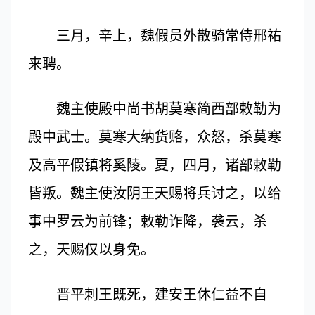
三月，辛上，魏假员外散骑常侍邢祐
来聘。
魏主使殿中尚书胡莫寒简西部敕勒为
殿中武士。莫寒大纳货赂，众怒，杀莫寒
及高平假镇将奚陵。夏，四月，诸部敕勒
皆叛。魏主使汝阴王天赐将兵讨之，以给
事中罗云为前锋；敕勒诈降，袭云，杀
之，天赐仅以身免。
晋平刺王既死，建安王休仁益不自