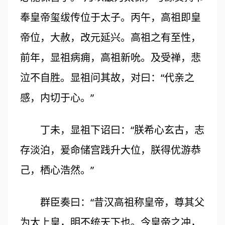
奉皇帝玺绂传位于太子。丙午，高祖即皇
帝位，大赦，改元延兴。高祖之有至性，
前年，显祖病痈，高祖新吮。及受禅，悲
泣不自胜。显祖问其故，对曰：“代亲之
感，内切于心。”
丁未，显祖下诏曰：“朕希心玄古，志
存淡泊，爰命储宫践升大位，朕得优游恭
己，栖心浩然。”
群臣奏曰：“昔汉高祖称皇帝，尊其父
为太上皇，明不统天下也。今皇帝之冲，