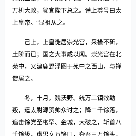
万机大政，犹宜陛下总之。谨上尊号曰太
上皇帝。”显祖从之。
己上，上皇徙居崇光宫，采椽不斫，
土阶而已；国之大事咸以闻。崇光宫在北
苑中，又建鹿野浮图于苑中之西山，与禅
僧居之。
冬，十月，魏沃野、统万二镇敕勒
叛，遣太尉源贺帅众讨之；降二千馀落，
追击馀党至枹罕、金城，大破之，斩首八
千馀级，虏男女万馀口，杂畜三万馀头。