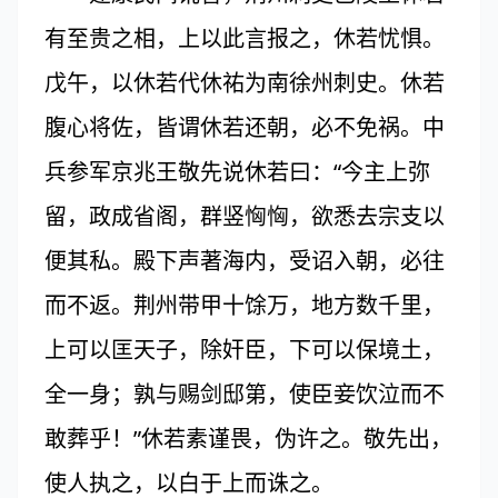
有至贵之相，上以此言报之，休若忧惧。
戊午，以休若代休祐为南徐州刺史。休若
腹心将佐，皆谓休若还朝，必不免祸。中
兵参军京兆王敬先说休若曰：“今主上弥
留，政成省阁，群竖恟恟，欲悉去宗支以
便其私。殿下声著海内，受诏入朝，必往
而不返。荆州带甲十馀万，地方数千里，
上可以匡天子，除奸臣，下可以保境土，
全一身；孰与赐剑邸第，使臣妾饮泣而不
敢葬乎！”休若素谨畏，伪许之。敬先出，
使人执之，以白于上而诛之。