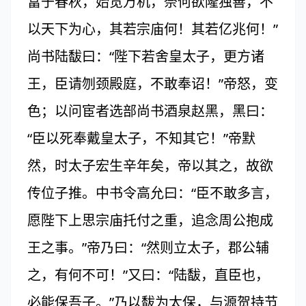
富于春秋，始览万机，奈何欲隆独善，不
以天下为心，其若宗庙何！其若亿兆何！”
尚书陆馛曰：“陛下若舍皇太子，更方诸
王，臣请刎颈殿庭，不敢奉诏！”帝怒，变
色；以问宦者选部尚书酒泉赵黑，黑曰：
“臣以死奉戴皇太子，不知其它！”帝默
然，时太子宏生辛年矣，帝以其之，故欲
传位子推。中书令高允曰：“臣不敢多言，
愿陛下上思宗庙托付之重，追念周公抱成
王之事。”帝乃曰：“然则立太子，郡公辅
之，有何不可！”又曰：“陆馛，直臣也，
必能保吾子。”乃以馛为太保，与源贺持节