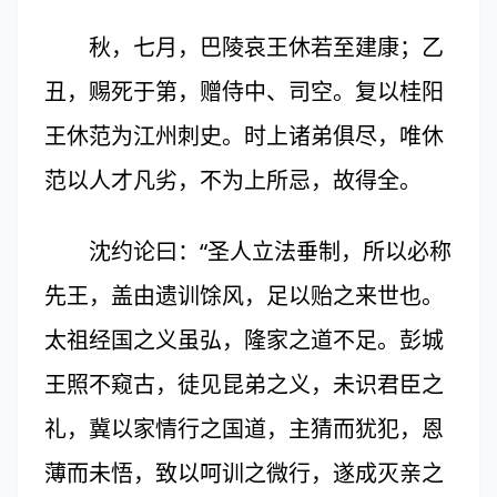
秋，七月，巴陵哀王休若至建康；乙
丑，赐死于第，赠侍中、司空。复以桂阳
王休范为江州刺史。时上诸弟俱尽，唯休
范以人才凡劣，不为上所忌，故得全。
沈约论曰：“圣人立法垂制，所以必称
先王，盖由遗训馀风，足以贻之来世也。
太祖经国之义虽弘，隆家之道不足。彭城
王照不窥古，徒见昆弟之义，未识君臣之
礼，冀以家情行之国道，主猜而犹犯，恩
薄而未悟，致以呵训之微行，遂成灭亲之