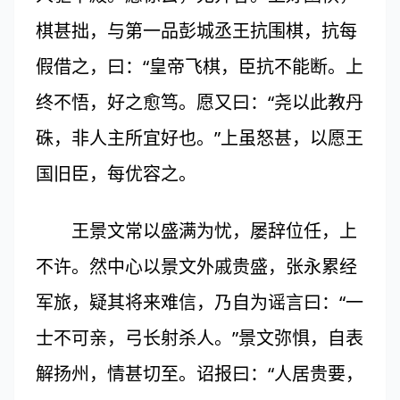
棋甚拙，与第一品彭城丞王抗围棋，抗每
假借之，曰：“皇帝飞棋，臣抗不能断。上
终不悟，好之愈笃。愿又曰：“尧以此教丹
硃，非人主所宜好也。”上虽怒甚，以愿王
国旧臣，每优容之。
王景文常以盛满为忧，屡辞位任，上
不许。然中心以景文外戚贵盛，张永累经
军旅，疑其将来难信，乃自为谣言曰：“一
士不可亲，弓长射杀人。”景文弥惧，自表
解扬州，情甚切至。诏报曰：“人居贵要，