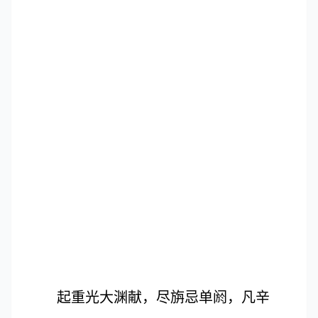
起重光大渊献，尽旃忌单阏，凡辛