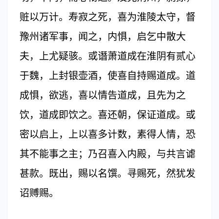
赃以万计。寿寂之死，喜为淮陵太守，督
豫州诸军事，闻之，内惧，启乞中散大
夫，上尤疑骇。或谮萧道成在淮阴有贰心
于魏，上封银壶酒，使喜自持赐道成。道
成惧，欲逃，喜以情告道成，且先为之
饮，道成即饮之。喜还朝，保证道成。或
密以启上，上以喜多计数，素得人情，恐
其不能事之主；乃召喜入内殿，与共言谑
甚款。既出，赐以名馔。寻赐死，然犹发
诏赙赐。