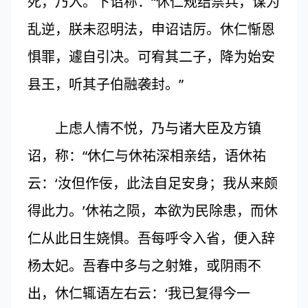
死，乃入。下诏称：“休仁规结禁兵，谋为
乱逆，朕未忍明法，申诏诘厉。休仁惭恩
惧罪，遽自引决。可宥其二子，降为始安
县王，听其子伯融袭封。”
上虑人情不悦，乃与诸大臣及方镇
诏，称：“休仁与休祐深相亲结，语休祐
云：‘汝但作佞，此法自足安身；我从来颇
得此力。’休祐之陨，本欲为民除患，而休
仁从此日生娆惧。吾每呼令入省，便入辞
杨太妃。吾春中多与之射雉，或阴雨不
出，休仁辄语左右云：‘我已复得今一