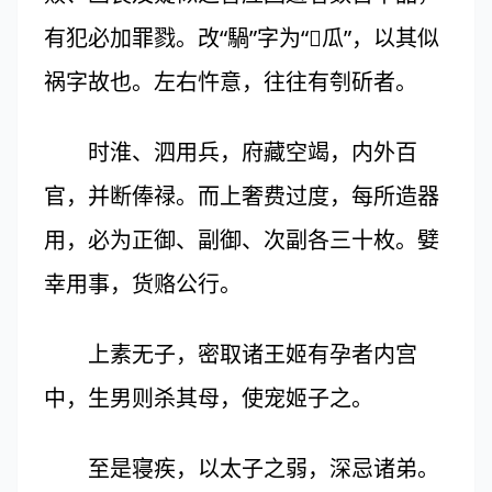
有犯必加罪戮。改“騧”字为“瓜”，以其似
祸字故也。左右忤意，往往有刳斫者。
时淮、泗用兵，府藏空竭，内外百
官，并断俸禄。而上奢费过度，每所造器
用，必为正御、副御、次副各三十枚。嬖
幸用事，货赂公行。
上素无子，密取诸王姬有孕者内宫
中，生男则杀其母，使宠姬子之。
至是寝疾，以太子之弱，深忌诸弟。