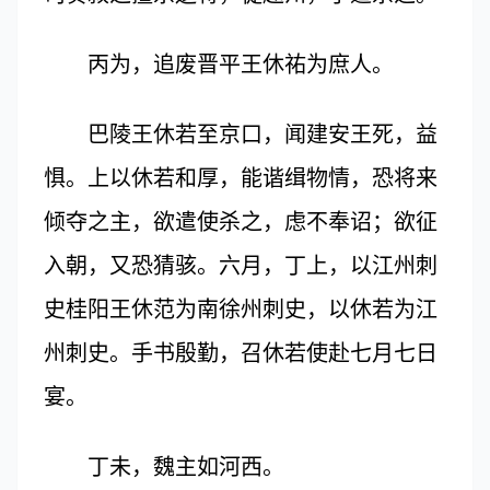
丙为，追废晋平王休祐为庶人。
巴陵王休若至京口，闻建安王死，益
惧。上以休若和厚，能谐缉物情，恐将来
倾夺之主，欲遣使杀之，虑不奉诏；欲征
入朝，又恐猜骇。六月，丁上，以江州刺
史桂阳王休范为南徐州刺史，以休若为江
州刺史。手书殷勤，召休若使赴七月七日
宴。
丁未，魏主如河西。