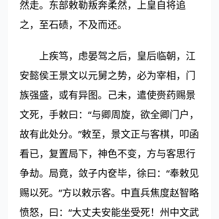
然走。东部敕勒叛奔柔然，上皇自将追
之，至石碛，不及而还。
上疾笃，虑晏驾之后，皇后临朝，江
安懿侯王景文以元舅之势，必为宰相，门
族强盛，或有异图。己未，遣使赍药赐景
文死，手敕曰：“与卿周旋，欲全卿门户，
故有此处分。”敕至，景文正与客棋，叩函
看已，复置局下，神色不变，方与客思行
争劫。局竟，敛子内奁毕，徐曰：“奉敕见
赐以死。”方以敕示客。中直兵焦度赵智略
愤怒，曰：“大丈夫安能坐受死！州中文武