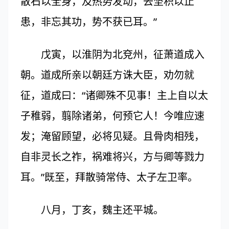
散石以全身，及热势发动，去坚积以止
患，非忘其功，势不获已耳。”
戊寅，以淮阴为北兗州，征萧道成入
朝。道成所亲以朝廷方诛大臣，劝勿就
征，道成曰：“诸卿殊不见事！主上自以太
子稚弱，翦除诸弟，何预它人！今唯应速
发；淹留顾望，必将见疑。且骨肉相残，
自非灵长之祚，祸难将兴，方与卿等戮力
耳。”既至，拜散骑常侍、太子左卫率。
八月，丁亥，魏主还平城。