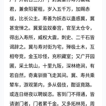
君，兼食阳翟租，岁入五千万，加赐赤
绂，比长公主。寿善为妖态以蛊惑冀，冀
甚宠惮之。冀爱监奴秦宫，官至太仓令，
得出入寿所，威权大震，刺史、二千石皆
谒辞之。冀与寿对街为宅，殚极土木，互
相夸竞，金玉珍怪，充积藏室；又广开园
圃，采土筑山，十里九阪，深林绝涧，有
若自然，奇禽驯兽飞走其间。冀、寿共乘
辇车，游观第内，多从倡伎，酣讴竟路。
或连日继夜以聘娱恣。客到门不得通，皆
请谢门者，门者累千金。又多拓林苑，周