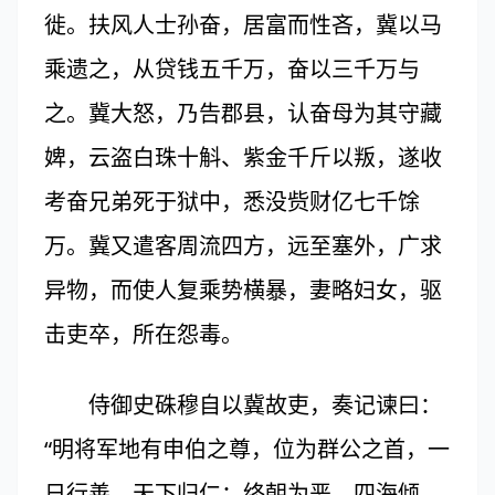
徙。扶风人士孙奋，居富而性吝，冀以马
乘遗之，从贷钱五千万，奋以三千万与
之。冀大怒，乃告郡县，认奋母为其守藏
婢，云盗白珠十斛、紫金千斤以叛，遂收
考奋兄弟死于狱中，悉没赀财亿七千馀
万。冀又遣客周流四方，远至塞外，广求
异物，而使人复乘势横暴，妻略妇女，驱
击吏卒，所在怨毒。
侍御史硃穆自以冀故吏，奏记谏曰：
“明将军地有申伯之尊，位为群公之首，一
日行善，天下归仁；终朝为恶，四海倾