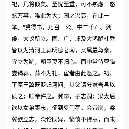
祀，几将倾矣。至忧至重，可不熟虑！悠
悠万事，唯此为大；国之兴衰，在此一
举。”冀得书，乃召三公、中二千石、列
侯，大议所立。固、广、戒及大鸿胪杜乔
皆以为清河王蒜明德著闻，又属最尊亲，
宜立为嗣，朝臣莫不归心。而中常侍曹腾
尝谒蒜，蒜不为礼，宦者由此恶之。初，
平原王冀既贬归河间，其父请分蠡吾县以
侯之；顺帝许之。翼卒，子志嗣；梁太后
欲以女弟妻志，征到夏门亭。会帝崩，梁
冀欲立志。众论既异，愤愤不得意，而未