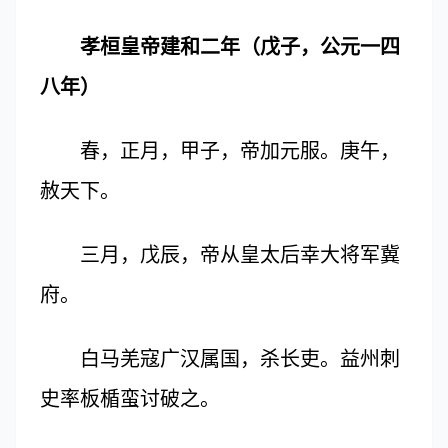
孝桓皇帝建和二年（戊子，公元一四
八年）
春，正月，甲子，帝加元服。庚午，
赦天下。
三月，戊辰，帝从皇太后幸大将军冀
府。
白马羌寇广汉属国，杀长吏。益州刺
史率板楯蛮讨破之。