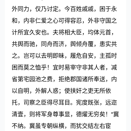
外同力，仅乃讨定。今百姓戚戚，困于永
和，内非仁爱之心可得容忍，外非守国之
计所宜久安也。夫将相大臣，均体元首，
共舆而驰，同舟而济，舆倾舟覆，患实共
之。岂可以去明即昧，履危自安，主孤时
困而莫之恤乎！宜时易宰守非其人者，减
省第宅园池之费，拒绝郡国诸所奉送，内
以自明，外解人惑；使挟奸之吏无所依
托，司察之臣得尽耳目。宪度既张，远迩
清壹，则将军身尊事显，德燿无穷矣！”冀
不纳。冀虽专朝纵横，而犹交结左右宦