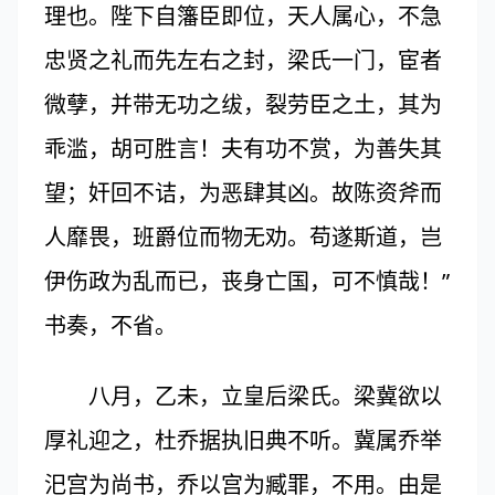
理也。陛下自籓臣即位，天人属心，不急
忠贤之礼而先左右之封，梁氏一门，宦者
微孽，并带无功之绂，裂劳臣之土，其为
乖滥，胡可胜言！夫有功不赏，为善失其
望；奸回不诘，为恶肆其凶。故陈资斧而
人靡畏，班爵位而物无劝。苟遂斯道，岂
伊伤政为乱而已，丧身亡国，可不慎哉！”
书奏，不省。
八月，乙未，立皇后梁氏。梁冀欲以
厚礼迎之，杜乔据执旧典不听。冀属乔举
汜宫为尚书，乔以宫为臧罪，不用。由是