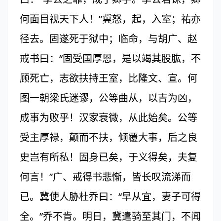
何面目视天下人！”冀怒，起，入室；祐亦
径去。固遂死于狱中；临命，与胡广、赵
戒书曰：“固受国厚恩，是以竭其股肱，不
顾死亡，志欲扶持王室，比隆文、宣。何
图一朝梁氏迷谬，公等曲从，以吉为凶，
成事为败乎！汉家衰微，从此始矣。公等
受主厚禄，颠而不扶，倾覆大事，后之良
史岂有所私！固身已矣，于义得矣，夫复
何言！”广、戒得书悲惭，皆长叹流涕而
已。冀使人胁杜乔曰：“早从宜，妻子可得
全。”乔不肯。明日，冀遣骑至其门，不闻