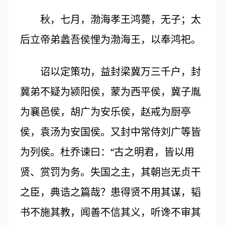
秋，七月，渤海孝王鸿薨，无子；太
后立帝弟蠡吾侯悝为渤海王，以奉鸿祀。
诏以定策功，益封梁冀万三千户，封
冀弟不疑为颍阳侯，蒙为西平侯，冀子胤
为襄邑侯，胡广为安乐侯，赵戒为厨亭
侯，袁汤为安国侯。又封中常侍刘广等皆
为列侯。杜乔谏曰：“古之明君，皆以用
贤、赏罚为务。失国之主，其朝岂无贞干
之臣，典诰之篇哉？患得贤不用其谋，韬
书不施其教，闻善不信其义，听谗不审其