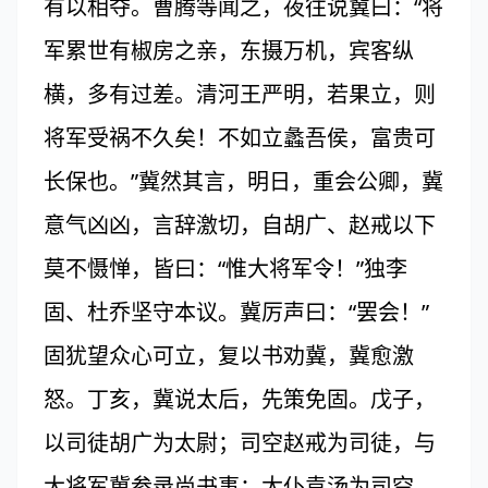
有以相夺。曹腾等闻之，夜往说冀曰：“将
军累世有椒房之亲，东摄万机，宾客纵
横，多有过差。清河王严明，若果立，则
将军受祸不久矣！不如立蠡吾侯，富贵可
长保也。”冀然其言，明日，重会公卿，冀
意气凶凶，言辞激切，自胡广、赵戒以下
莫不慑惮，皆曰：“惟大将军令！”独李
固、杜乔坚守本议。冀厉声曰：“罢会！”
固犹望众心可立，复以书劝冀，冀愈激
怒。丁亥，冀说太后，先策免固。戊子，
以司徒胡广为太尉；司空赵戒为司徒，与
大将军冀参录尚书事；太仆袁汤为司空。