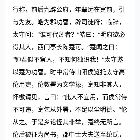
行称，前后九辟公府，年辈远在寔前，引
与为友。皓为郡功曹，辟司徒府；临辞，
太守问：“谁可代卿者？”皓曰：“明府欲必
得其人，西门亭长陈寔可。”寔闻之曰：
“钟君似不察人，不知何独识我！”太守遂
以寔为功曹。时中常侍山阳侯览托太守高
伦用吏，伦教署为文学掾，寔知非其人，
怀檄请见，言曰：“此人不宜用，而侯常侍
不可违，寔乞从外署，不足以尘明德。”伦
从之。于是乡论怪其非举，寔终无所言。
伦后被征为尚书，郡中士大夫送至纶氏，