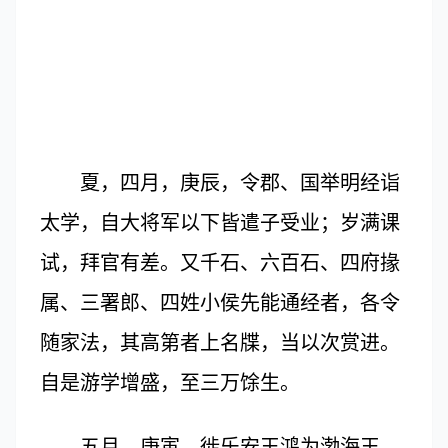
夏，四月，庚辰，令郡、国举明经诣
太学，自大将军以下皆遣子受业；岁满课
试，拜官有差。又千石、六百石、四府掾
属、三署郎、四姓小侯先能通经者，各令
随家法，其高第者上名牒，当以次赏进。
自是游学增盛，至三万馀生。
五月，庚寅，徙乐安王鸿为渤海王。