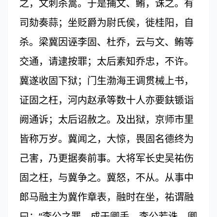
之，文刺杀暠。于是捕文、鲔，诛之。有
司劾奏蒜；坐贬爵为尉氏侯，徙桂阳，自
杀。梁冀因诬李固、杜乔，云与文、鲔等
交通，请逮按罪；太后素知乔忠，不许。
冀遂收固下狱；门生渤海王调贯械上书，
证固之枉，河内赵承等数十人亦要鈇锧诣
阙通诉；太后诏赦之。及出狱，京师市里
皆称万岁。冀闻之，大惊，畏固名德终为
己害，乃更据奏前事。大将军长史吴祐伤
固之枉，与冀争之。冀怒，不从。从事中
郎马融主为冀作章表，融时在坐，祐谓融
曰：“李公之罪，成于卿手。李公若诛，卿