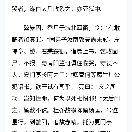
哭者，遂白太后收系之；亦死狱中。
冀暴固、乔尸于城北四衢，令：“有敢
临者加其罪。”固弟子汝南郭亮尚未冠，左
提章、钺，右秉鈇锧，诣厥上书，乞收固
尸，不报；与南阳董班俱往临哭，守丧不
去。夏门亭长呵之曰：“卿曹何等腐生！公
犯诏书，欲干试有司乎！”亮曰：“义之所
动，岂知性命，何为以死相惧邪！”太后闻
之，皆赦不诛。杜乔故掾陈留杨匡，号泣
星行，到雒阳，著故赤帻，托为夏门亭