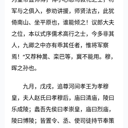
军与之俱入，参劝讲援，师贤法古，此犹
倚南山、坐平原也，谁能倾之！议郎大夫
之位，本以式序儒术高行之士，今多非其
人，九卿之中亦有乖其任者，惟将军察
焉！”又荐种暠、栾巴等，冀不能用。穆，
晖之孙也。
九月，戊戌，追尊河间孝王为孝穆
皇，夫人赵氏曰孝穆后，庙曰清庙，陵曰
乐成陵；蠡吾先侯曰孝崇皇，庙曰烈庙，
陵曰博陵；皆置令、丞、使司徒持节奉策