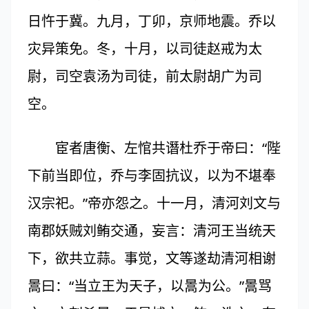
日忤于冀。九月，丁卯，京师地震。乔以
灾异策免。冬，十月，以司徒赵戒为太
尉，司空袁汤为司徒，前太尉胡广为司
空。
宦者唐衡、左悺共谮杜乔于帝曰：“陛
下前当即位，乔与李固抗议，以为不堪奉
汉宗祀。”帝亦怨之。十一月，清河刘文与
南郡妖贼刘鲔交通，妄言：清河王当统天
下，欲共立蒜。事觉，文等遂劫清河相谢
暠曰：“当立王为天子，以暠为公。”暠骂