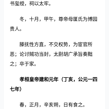
书玺绶，祠以太牢。
冬，十月，甲午，尊帝母匽氏为博园
贵人。
滕抚性方直，不交权势，为宦官所
恶；论讨贼功当封，太尉胡广承旨奏黜
之；卒于家。
孝桓皇帝建和元年（丁亥，公元一四
七年）
春，正月，辛亥朔，日有食之。