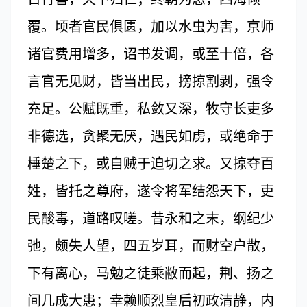
覆。顷者官民俱匮，加以水虫为害，京师
诸官费用增多，诏书发调，或至十倍，各
言官无见财，皆当出民，搒掠割剥，强令
充足。公赋既重，私敛又深，牧守长吏多
非德选，贪聚无厌，遇民如虏，或绝命于
棰楚之下，或自贼于迫切之求。又掠夺百
姓，皆托之尊府，遂令将军结怨天下，吏
民酸毒，道路叹嗟。昔永和之末，纲纪少
弛，颇失人望，四五岁耳，而财空户散，
下有离心，马勉之徒乘敝而起，荆、扬之
间几成大患；幸赖顺烈皇后初政清静，内