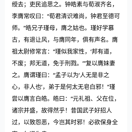
绶去；吏民追思之。钟皓素与荀淑齐名，
李膺常叹曰：“荀君清识难尚，钟君至德可
师。”皓兄子瑾母，膺之姑也。瑾好学慕
古，有退让风，与膺同年，俱有声名。膺
祖太尉修常言：“瑾似我家性，‘邦有道，
不废；邦无道，免于刑戮。’”复以膺妹妻
之。膺谓瑾曰：“孟子以为‘人无是非之
心，非人也’，弟于是何太无皂白邪！”瑾
尝以膺言白皓。皓曰：“元礼祖、父在位，
诸宗并盛，故得然乎！昔国武子好招人
过，以致怨恶，今岂其时邪！必欲保身全