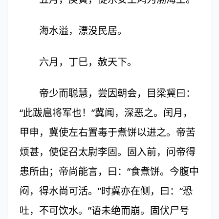
海水溢，漂没民居。
六月，丁巳，赦天下。
帝少而聪慧，尝因朝会，目梁冀曰：
“此跋扈将军也！”冀闻，深恶之。闰月，
甲申，冀使左右置毒于煮饼以进之。帝苦
烦甚，使促召太尉李固。固入前，问帝得
患所由；帝尚能言，曰：“食煮饼。今腹中
闷，得水尚可活。”时冀亦在侧，曰：“恐
吐，不可饮水。”语未绝而崩。固伏尸号