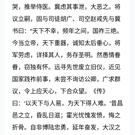
哭，推举侍医。冀虑其事泄，大恶之。将
议立嗣，固与司徒胡广、司空赵戒先与冀
书曰：“天下不幸，频年之间，国祚三绝。
今当立帝，天下重器，诚知太后垂心，将
军劳虑，详择其人，务存圣明。然愚情眷
眷，窃独有怀。远寻先世废立旧仪，近见
国家践祚前事，未尝不询访公卿，广求群
议，令上应天心，下合众望。《传》
曰：‘以天下与人易，为天下得人难。’昔昌
邑之立，昏乱日滋；霍光忧愧发愤，悔之
折骨。自非博陆忠勇，延年奋发，大汉之