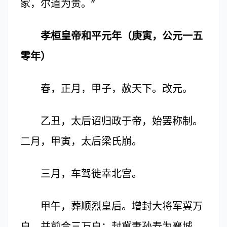
家，尔道为贵。”
孝桓皇帝和平元年（庚寅，公元一五
零年）
春，正月，甲子，赦天下。改元。
乙丑，太后诏归政于帝，始罢称制。
二月，甲寅，太后梁氏崩。
三月，车驾徙幸北宫。
甲午，葬顺烈皇后。增封大将军冀万
户，并前合三万户；封冀妻孙寿为襄城