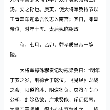
汤，安之孙也。庚寅，使大将军冀持节以
王青盖车迎蠡吾侯志入南宫；其日，即皇
帝位，时年十五。太后犹临朝政。
秋，七月，乙卯，葬孝质皇帝于静
陵。
大将军掾硃穆奏记劝戒梁冀曰：“明年
丁亥之岁，刑德合于乾位，《易经》龙战
之会，阳道将胜，阴道将负。愿将军专心
公朝，割除私欲，广求贤能，斥远佞恶，
为皇帝置师傅，得小心忠笃敦礼之士，将