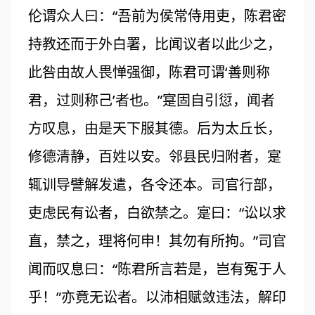
伦谓众人曰：“吾前为侯常侍用吏，陈君密
持教还而于外白署，比闻议者以此少之，
此咎由故人畏惮强御，陈君可谓‘善则称
君，过则称己’者也。”寔固自引愆，闻者
方叹息，由是天下服其德。后为太丘长，
修德清静，百姓以安。邻县民归附者，寔
辄训导譬解发遣，各令还本。司官行部，
吏虑民有讼者，白欲禁之。寔曰：“讼以求
直，禁之，理将何申！其勿有所拘。”司官
闻而叹息曰：“陈君所言若是，岂有冤于人
乎！”亦竟无讼者。以沛相赋敛违法，解印