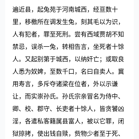
遍近县，起兔苑于河南城西，经亘数十
里，移檄所在调发生兔，刻其毛以为识，
人有犯者，罪至死刑。尝有西域贾胡不知
禁忌，误杀一兔，转相告言，坐死者十馀
人。又起别第于城西，以纳奸亡；或取良
人悉为奴婢，至数千口，名曰自卖人。冀
用寿言，多斥夺诸梁在位者，外以示谦
让，而实崇孙氏。孙氏宗亲冒名为侍中、
卿、校、郡守、长吏者十馀人，皆贪饕凶
淫，各遣私客籍属县富人，被以它罪，闭
狱掠拷，使出钱自赎，赀物少者至于死、