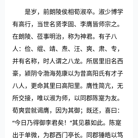
是岁，前朗陵侯相荀淑卒。淑少博学
有高行，当世名贤李固、李膺皆师宗之。
在朗陵、莅事明治，称为神君。有子八
人：俭、绲、靖、焘、汪、爽、肃、专，
并有名称，时人谓之八龙。所居里旧名西
豪，颍阴令渤海苑康以为昔高阳氏有才子
八人，更命其里曰高阳里。膺性简亢，无
所交接，唯以淑为师，以同郡陈寔为友。
荀爽尝就谒膺，因为其御；既还，喜曰：
“今日乃得御李君矣！”其见慕如此。陈寔
出于单微，为郡西门亭长。同郡锤皓以笃