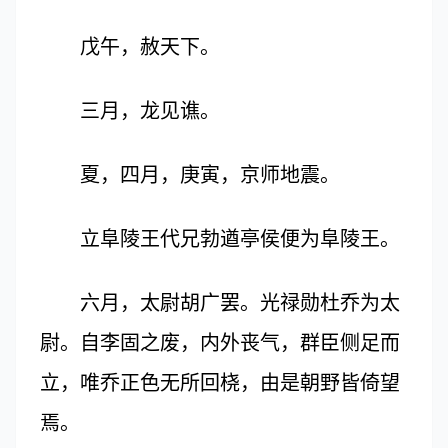
戊午，赦天下。
三月，龙见谯。
夏，四月，庚寅，京师地震。
立阜陵王代兄勃遒亭侯便为阜陵王。
六月，太尉胡广罢。光禄勋杜乔为太
尉。自李固之废，内外丧气，群臣侧足而
立，唯乔正色无所回桡，由是朝野皆倚望
焉。