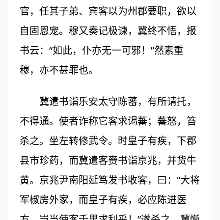
官，任其子弟、宾客以为州郡要职，欲以
自固恩宠。穆又奏记极谏，冀终不悟，报
书云：“如此，仆亦无一可邪！”然素重
穆，亦不甚罪也。
冀遣书诣乐安太守陈蕃，有所请托，
不得通。使者诈称它客求谒蕃；蕃怒，笞
杀之。坐左转修武令。时皇子有疾，下郡
县市珍药，而冀遣客赍书诣京兆，并货牛
黄。京兆尹南阳延笃发书收客，曰：“大将
军椒房外家，而皇子有疾，必应陈进医
方，岂当使客千里求利乎！”遂杀之。冀惭