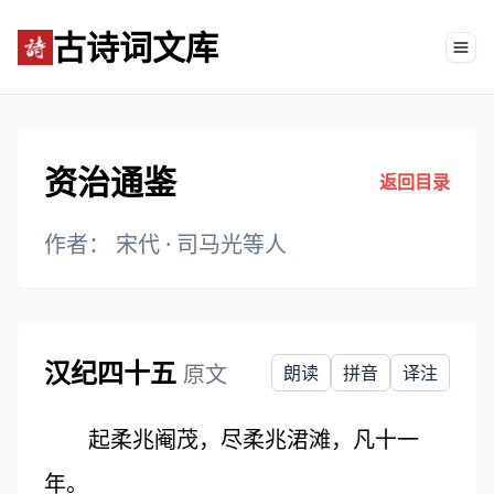
古诗词文库
Tog
资治通鉴
返回目录
作者： 宋代 ·
司马光等人
汉纪四十五
原文
朗读
拼音
译注
起柔兆阉茂，尽柔兆涒滩，凡十一
年。