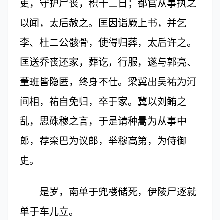
吏，守护尸丧，积十二日；都官从事执之
以闻，太后赦之。匡因诣厥上书，并乞
李、杜二公骸骨，使得归葬，太后许之。
匡送乔丧还家，葬讫，行服，遂与郭亮、
董班皆隐匿，终身不仕。梁冀出吴祐为河
间相，祐自免归，卒于家。冀以刘鲔之
乱，思硃穆之言，于是请种暠为从事中
郎，荐栾巴为议郎，举穆高第，为侍御
史。
是岁，南单于兜楼储死，伊陵尸逐就
单于车儿立。