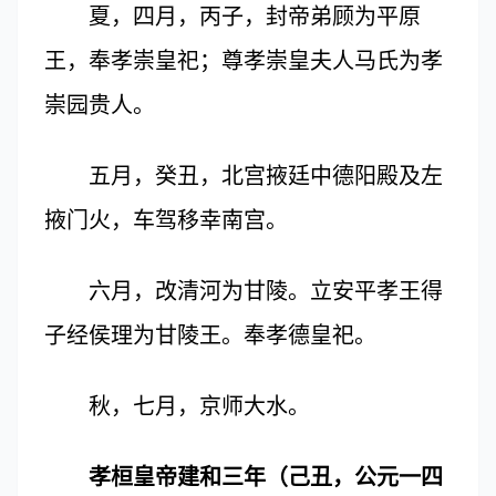
夏，四月，丙子，封帝弟顾为平原
王，奉孝崇皇祀；尊孝崇皇夫人马氏为孝
崇园贵人。
五月，癸丑，北宫掖廷中德阳殿及左
掖门火，车驾移幸南宫。
六月，改清河为甘陵。立安平孝王得
子经侯理为甘陵王。奉孝德皇祀。
秋，七月，京师大水。
孝桓皇帝建和三年（己丑，公元一四