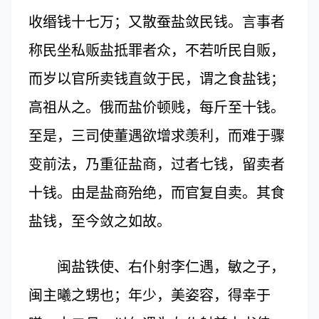
收缗钱十七万；又散蚕盐敛民钱。言事者
称民坐私贩盐抵罪者众，不若听民自贩，
而岁以官所卖钱直敛于民，谓之食盐钱；
高祖从之。俄而盐价顿贱，每斤至十钱。
至是，三司使董遇欲增求羡利，而难于骤
变前法，乃重征盐商，过者七钱，留卖者
十钱。由是盐商殆绝，而官复自卖。其食
盐钱，至今敛之如故。
闽盐铁使、右仆射李仁遇，敏之子，
闽主曦之甥也；年少，美姿容，得幸于