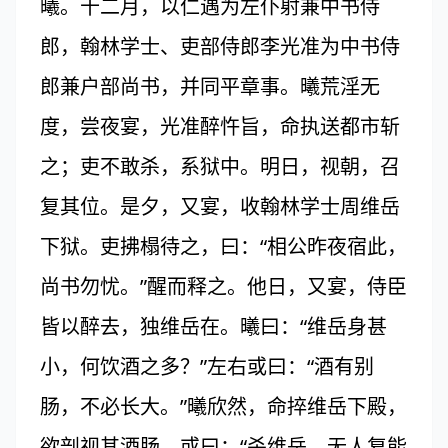
曦。十二月，以仁遇为左仆射兼中书侍
郎，翰林学士、吏部侍郎李光准为中书侍
郎兼户部尚书，并同平章事。曦荒淫无
度，尝夜宴，光准醉忤旨，命执送都市斩
之；吏不敢杀，系狱中。明日，视朝，召
复其位。是夕，又宴，收翰林学士周维岳
下狱。吏拂榻待之，曰：“相公昨夜宿此，
尚书勿忧。”醒而释之。他日，又宴，侍臣
皆以醉去，独维岳在。曦曰：“维岳身甚
小，何饮酒之多？”左右或曰：“酒有别
肠，不必长大。”曦欣然，命捽维岳下殿，
欲剖视其酒肠。或曰：“杀维岳，无人复能