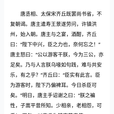
唐丞相、太保宋齐丘既罢尚书省，不
复朝谒。唐主遣寿王景遂劳问，许镇洪
州，始入朝。唐主与之宴，酒酣，齐丘
曰：“陛下中兴，臣之力也，奈何忘之！”
唐主怒曰：“公以游客干朕，今为三公，亦
足矣。乃与人言朕乌喙如句践，难与共安
乐，有之乎？”齐丘曰：“臣实有此言。臣
为游客时，陛下乃偏裨耳。今日杀臣可
矣。”明日，唐主手诏谢之曰：“朕之褊
性，子嵩平昔所知。少相亲，老相怨，可