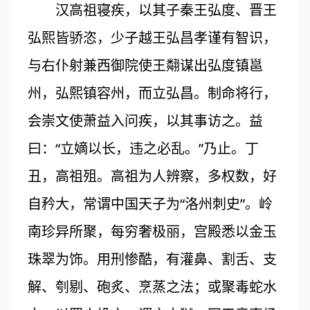
汉高祖寝疾，以其子秦王弘度、晋王
弘熙皆骄恣，少子越王弘昌孝谨有智识，
与右仆射兼西御院使王翷谋出弘度镇邕
州，弘熙镇容州，而立弘昌。制命将行，
会崇文使萧益入问疾，以其事访之。益
曰：“立嫡以长，违之必乱。”乃止。丁
丑，高祖殂。高祖为人辨察，多权数，好
自矜大，常谓中国天子为“洛州刺史”。岭
南珍异所聚，每穷奢极丽，宫殿悉以金玉
珠翠为饰。用刑惨酷，有灌鼻、割舌、支
解、刳剔、砲炙、烹蒸之法；或聚毒蛇水