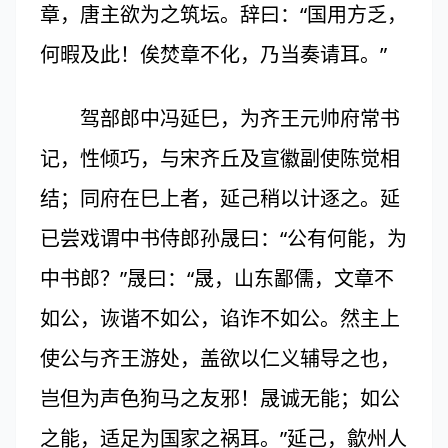
章，唐主欲为之筑坛。辞曰：“国用方乏，
何暇及此！俟焚章不化，乃当奏请耳。”
驾部郎中冯延巳，为齐王元帅府常书
记，性倾巧，与宋齐丘及宣徽副使陈觉相
结；同府在巳上者，延己稍以计逐之。延
已尝戏谓中书侍郎孙晟曰：“公有何能，为
中书郎？”晟曰：“晟，山东鄙儒，文章不
如公，诙谐不如公，谄诈不如公。然主上
使公与齐王游处，盖欲以仁义辅导之也，
岂但为声色狗马之友邪！晟诚无能；如公
之能，适足为国家之祸耳。”延己，歙州人