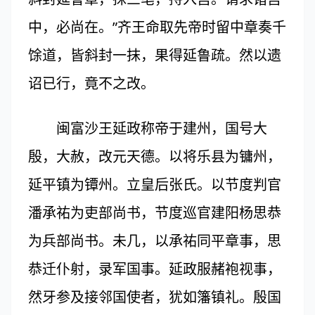
中，必尚在。”齐王命取先帝时留中章奏千
馀道，皆斜封一抹，果得延鲁疏。然以遗
诏已行，竟不之改。
闽富沙王延政称帝于建州，国号大
殷，大赦，改元天德。以将乐县为镛州，
延平镇为镡州。立皇后张氏。以节度判官
潘承祐为吏部尚书，节度巡官建阳杨思恭
为兵部尚书。未几，以承祐同平章事，思
恭迁仆射，录军国事。延政服赭袍视事，
然牙参及接邻国使者，犹如籓镇礼。殷国