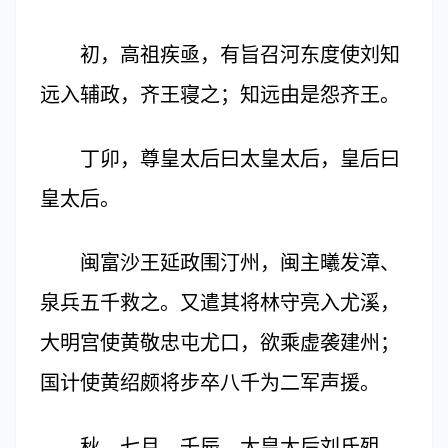
初，高祖疾亟，有旨召河东度使刘知
远入辅政，齐王寝之；知远由是怨齐王。
丁卯，尊皇太后曰太皇太后，皇后曰
皇太后。
闽富沙王延政围汀州，闽主曦发漳、
泉兵五千救之。又遣其将林守亮入尤溪，
大明宫使黄敬忠屯尤口，欲乘虚袭建州；
国计使黄绍颇将步卒八千为二军声援。
秋，七月，壬辰，太皇太后刘氏殂。