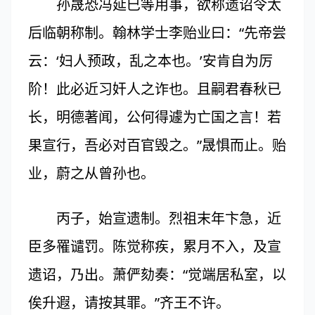
孙晟恐冯延巳等用事，欲称遗诏令太
后临朝称制。翰林学士李贻业曰：“先帝尝
云：‘妇人预政，乱之本也。’安肯自为厉
阶！此必近习奸人之诈也。且嗣君春秋已
长，明德著闻，公何得遽为亡国之言！若
果宣行，吾必对百官毁之。”晟惧而止。贻
业，蔚之从曾孙也。
丙子，始宣遗制。烈祖末年卞急，近
臣多罹谴罚。陈觉称疾，累月不入，及宣
遗诏，乃出。萧俨劾奏：“觉端居私室，以
俟升遐，请按其罪。”齐王不许。