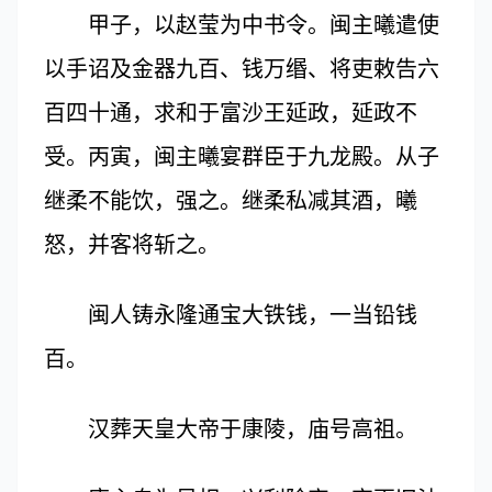
甲子，以赵莹为中书令。闽主曦遣使
以手诏及金器九百、钱万缗、将吏敕告六
百四十通，求和于富沙王延政，延政不
受。丙寅，闽主曦宴群臣于九龙殿。从子
继柔不能饮，强之。继柔私减其酒，曦
怒，并客将斩之。
闽人铸永隆通宝大铁钱，一当铅钱
百。
汉葬天皇大帝于康陵，庙号高祖。