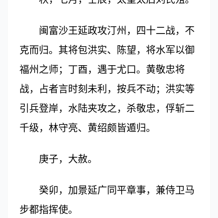
闽富沙王延政攻汀州，四十二战，不
克而归。其将包洪实、陈望，将水军以御
福州之师；丁酉，遇于尤口。黄敬忠将
战，占者言时刻未利，按兵不动；洪实等
引兵登岸，水陆夹攻之，杀敬忠，俘斩二
千级，林守亮、黄绍颇皆遁归。
庚子，大赦。
癸卯，加景延广同平章事，兼侍卫马
步都指挥使。