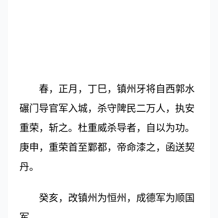
春，正月，丁巳，镇州牙将自西郭水
碾门导官军入城，杀守陴民二万人，执安
重荣，斩之。杜重威杀导者，自以为功。
庚申，重荣首至鄴都，帝命漆之，函送契
丹。
癸亥，改镇州为恒州，成德军为顺国
军。