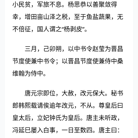
小民贫，军旅不息。杨思恭以善聚敛得
幸，增田亩山泽之税，至于鱼盐蔬果，无
不倍征，国人谓之“杨剥皮”。
三月，己卯朔，以中书令赵莹为晋昌
节度使兼中书令；以晋昌节度使兼侍中桑
维翰为侍中。
唐元宗即位，大赦，改元保大。秘书
郎韩熙载请俟逾年改元，不从。尊皇后曰
皇太后，立妃钟氏为皇后。唐主未听政，
冯延巳屡入白事，一日至数四。唐主曰：