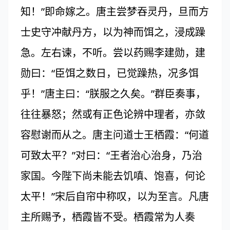
知！”即命嫁之。唐主尝梦吞灵丹，旦而方
士史守冲献丹方，以为神而饵之，浸成躁
急。左右谏，不听。尝以药赐李建勋，建
勋曰：“臣饵之数日，已觉躁热，况多饵
乎！”唐主曰：“朕服之久矣。”群臣奏事，
往往暴怒；然或有正色论辨中理者，亦敛
容慰谢而从之。唐主问道士王栖霞：“何道
可致太平？”对曰：“王者治心治身，乃治
家国。今陛下尚未能去饥嗔、饱喜，何论
太平！”宋后自帘中称叹，以为至言。凡唐
主所赐予，栖霞皆不受。栖霞常为人奏