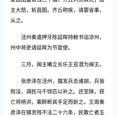
主大怒，斩昌图。齐丘称疾，请罢省事，
从之。
泾州奏遣押牙陈延晖持敕书诣凉州，
州中将吏请延晖为节度使。
三月，闽主曦立长乐王亚澄为闽王。
张彦泽在泾州，擅发兵击诸胡，兵皆
败没，调民马千馀匹以补之。还至陕，获
亡将杨洪，乘醉断其手足而斩之。王周奏
彦泽在镇贪残不法二十六条，民散亡者五