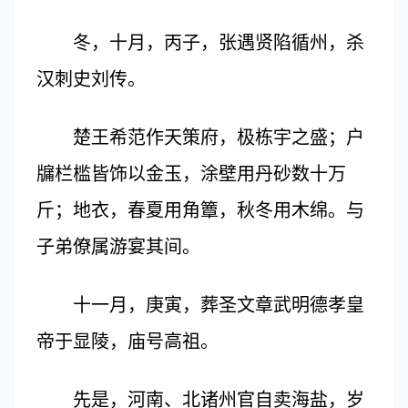
冬，十月，丙子，张遇贤陷循州，杀
汉刺史刘传。
楚王希范作天策府，极栋宇之盛；户
牖栏槛皆饰以金玉，涂壁用丹砂数十万
斤；地衣，春夏用角簟，秋冬用木绵。与
子弟僚属游宴其间。
十一月，庚寅，葬圣文章武明德孝皇
帝于显陵，庙号高祖。
先是，河南、北诸州官自卖海盐，岁