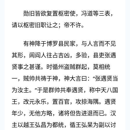
勋旧皆欲复置枢密使，冯道等三表，
请以枢密旧职让之；帝不许。
有神降于博罗县民家，与人言而不见
其形，闾阎人往占吉凶，多验，县吏张遇
贤事之甚谨。时循州盗贼群起，莫相统
一，贼帅共祷于神，神大言曰：“张遇贤当
为汝主。”于是群帅共奉遇贤，称中天八国
王，改元永乐，置百官，攻掠海隅。遇贤
年少，无他方略，诸将但告进退而已。汉
主以越王弘昌为都统，循王弘杲为副以讨