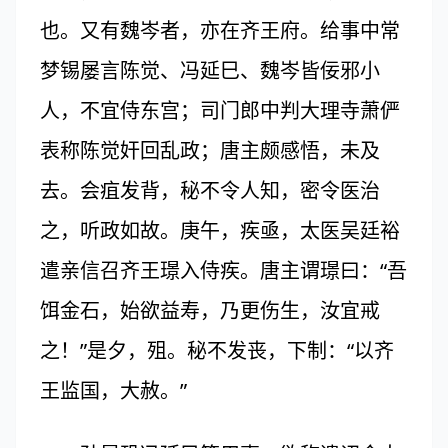
也。又有魏岑者，亦在齐王府。给事中常
梦锡屡言陈觉、冯延巳、魏岑皆佞邪小
人，不宜侍东宫；司门郎中判大理寺萧俨
表称陈觉奸回乱政；唐主颇感悟，未及
去。会疽发背，秘不令人知，密令医治
之，听政如故。庚午，疾亟，太医吴廷裕
遣亲信召齐王璟入侍疾。唐主谓璟曰：“吾
饵金石，始欲益寿，乃更伤生，汝宜戒
之！”是夕，殂。秘不发丧，下制：“以齐
王监国，大赦。”