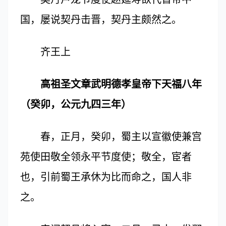
国，屡说契丹击晋，契丹主颇然之。
齐王上
高祖圣文章武明德孝皇帝下天福八年
（癸卯，公元九四三年）
春，正月，癸卯，蜀主以宣徽使兼宫
苑使田敬全领永平节度使；敬全，宦者
也，引前蜀王承休为比而命之，国人非
之。