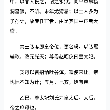
中，以罪人投之，谓之水狱。同平章事杨
洞潜谏，不听。末年尤猜忌；以士人多为
子孙计，故专任宦者，由是其国中宦者大
盛。
秦王弘度即皇帝位，更名玢。以弘熙
辅政，改元光天；尊母赵昭仪曰皇太妃。
契丹以晋招纳吐谷浑，遣使来让。帝
忧悒不知为计；五月，己亥，始有疾。
乙巳，尊太妃刘氏为皇太后。太后，
帝之庶母也。