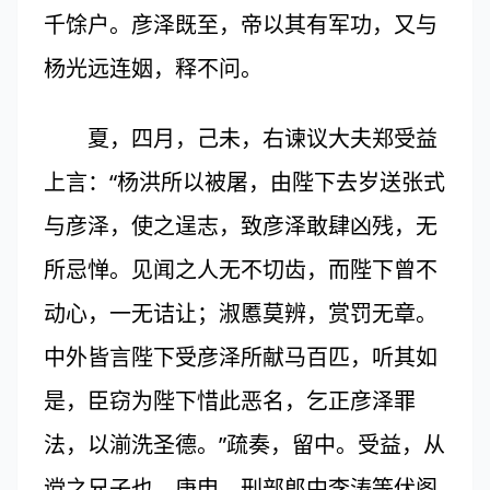
千馀户。彦泽既至，帝以其有军功，又与
杨光远连姻，释不问。
夏，四月，己未，右谏议大夫郑受益
上言：“杨洪所以被屠，由陛下去岁送张式
与彦泽，使之逞志，致彦泽敢肆凶残，无
所忌惮。见闻之人无不切齿，而陛下曾不
动心，一无诘让；淑慝莫辨，赏罚无章。
中外皆言陛下受彦泽所献马百匹，听其如
是，臣窃为陛下惜此恶名，乞正彦泽罪
法，以湔洗圣德。”疏奏，留中。受益，从
谠之兄子也。庚申，刑部郎中李涛等伏阁