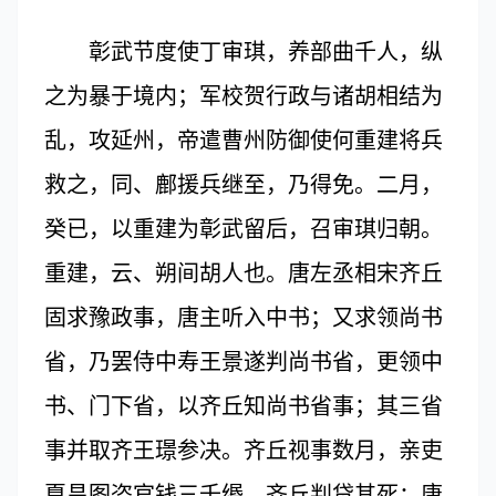
彰武节度使丁审琪，养部曲千人，纵
之为暴于境内；军校贺行政与诸胡相结为
乱，攻延州，帝遣曹州防御使何重建将兵
救之，同、鄜援兵继至，乃得免。二月，
癸已，以重建为彰武留后，召审琪归朝。
重建，云、朔间胡人也。唐左丞相宋齐丘
固求豫政事，唐主听入中书；又求领尚书
省，乃罢侍中寿王景遂判尚书省，更领中
书、门下省，以齐丘知尚书省事；其三省
事并取齐王璟参决。齐丘视事数月，亲吏
夏昌图盗官钱三千缗，齐丘判贷其死；唐