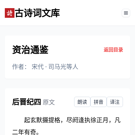
古诗词文库
Tog
资治通鉴
返回目录
作者： 宋代 ·
司马光等人
后晋纪四
原文
朗读
拼音
译注
起玄默摄提格，尽阏逢执徐正月，凡
二年有奇。