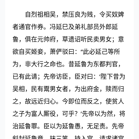
自烈祖相吴，禁压良为贱，令买奴婢
者通官作券。冯延巳及弟礼部员外郎延
鲁，俱在元帅府，草遗诏听民卖男女；意
欲自买姬妾，萧俨驳曰：“此必延己等所
为，非大行之命也。昔延鲁为东都判官，
已有此请；先帝访臣，臣对曰：‘陛下昔为
吴相，民有鬻男女者，为出府金，赎而归
之，故远近归心。今即位而反之，使贫人
之子为富人厮役，可乎？’先帝以为然，将
治延鲁罪。臣以为延鲁愚，无足责。先帝
斜封延鲁章，抹三笔，持入宫。请求诸宫