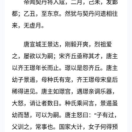
帝闻契丹将入寇，二月，己未，发鄴
都；乙丑，至东京。然犹与契丹问遗相往
来，无虚月。
唐宣城王景达，刚毅开爽，烈祖爱
之，屡欲以为嗣；宋齐丘亟称其才，唐主
以齐王璟年长而止。璟以是怨齐丘。唐主
幼子景逷，母种氏有宠，齐王璟母宋皇后
稀得进见。唐主如璟宫，遇璟亲调乐器，
大怒，诮让者数日。种氏乘间言，景逷虽
幼而慧，可以为嗣。唐主怒曰：“子有过，
父训之，常事也。国家大计，女子何得预