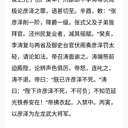
极论彦泽之罪，语甚切至。辛酉，敕：“张
彦泽削一阶，降爵一级。张式父及子弟皆
拜官。泾州民复业者，减其徭赋。”癸亥，
李涛复与两省及御史台官伏阁奏彦泽罚太
轻，请论如法。帝召涛面谕之。涛端笏前
迫殿陛，论辨声色俱厉。帝怒，连叱之，
涛不退。帝曰：“朕已许彦泽不死。”涛
曰：“陛下许彦泽不死，不可负；不知范延
光铁券安在！”帝拂衣起，入禁中。丙寅，
以彦泽为左龙武大将军。