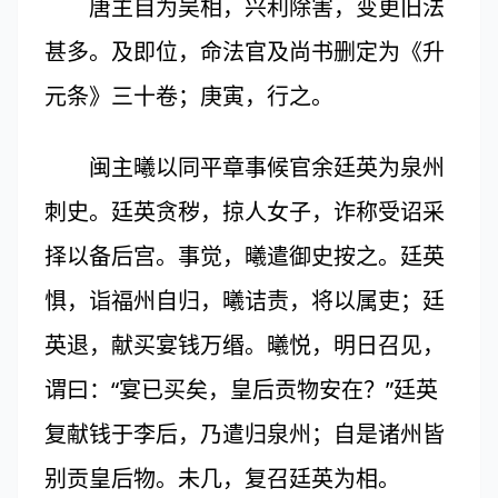
唐主自为吴相，兴利除害，变更旧法
甚多。及即位，命法官及尚书删定为《升
元条》三十卷；庚寅，行之。
闽主曦以同平章事候官余廷英为泉州
刺史。廷英贪秽，掠人女子，诈称受诏采
择以备后宫。事觉，曦遣御史按之。廷英
惧，诣福州自归，曦诘责，将以属吏；廷
英退，献买宴钱万缗。曦悦，明日召见，
谓曰：“宴已买矣，皇后贡物安在？”廷英
复献钱于李后，乃遣归泉州；自是诸州皆
别贡皇后物。未几，复召廷英为相。