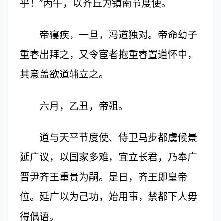
乎！”丙午，以齐丘为镇南节度使。
帝寝疾，一旦，冯道独对。帝命幼子
重睿出拜之，又令宦者抱重睿置道怀中，
其意盖欲道辅立之。
六月，乙丑，帝殂。
道与天平节度使、侍卫马步都虞候景
延广议，以国家多难，宜立长君，乃奉广
晋尹齐王重贵为嗣。是日，齐王即皇帝
位。延广以为己功，始用事，禁都下人毋
得偶语。