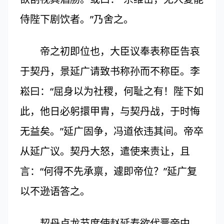
侍陛下剧饮者。”乃舍之。
帝之初即位也，大臣议奉表称臣告哀
于契丹，景延广请致书称孙而不称臣。李
崧曰：“屈身以为社稷，何耻之有！陛下如
此，他日必躬擐甲胄，与契丹战，于时悔
无益矣。”延广固争，冯道依违其间。帝卒
从延广议。契丹大怒，遣使来责让，且
言：“何得不先承禀，遽即帝位？”延广复
以不逊语答之。
契丹卢龙节度使赵延寿欲代晋帝中