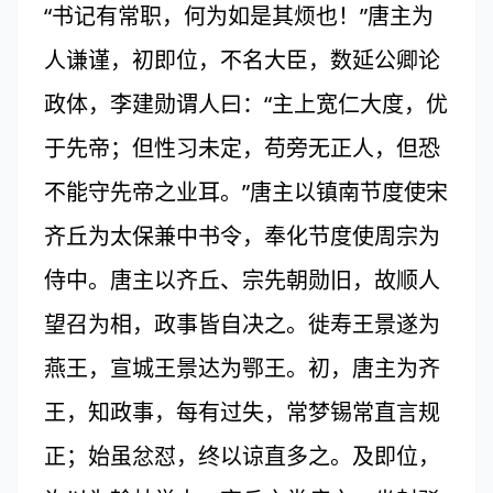
“书记有常职，何为如是其烦也！”唐主为
人谦谨，初即位，不名大臣，数延公卿论
政体，李建勋谓人曰：“主上宽仁大度，优
于先帝；但性习未定，苟旁无正人，但恐
不能守先帝之业耳。”唐主以镇南节度使宋
齐丘为太保兼中书令，奉化节度使周宗为
侍中。唐主以齐丘、宗先朝勋旧，故顺人
望召为相，政事皆自决之。徙寿王景遂为
燕王，宣城王景达为鄂王。初，唐主为齐
王，知政事，每有过失，常梦锡常直言规
正；始虽忿怼，终以谅直多之。及即位，