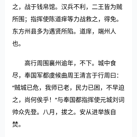
之，战于钱帛馆。汉兵不利，二王皆为贼
所围；指挥使陈道痒等力战救之，得免。
东方州县多为遇贤所陷。道庠，端州人
也。
高行周围襄州逾年，不下。城中食
尽，奉国军都虞候曲周王清言于行周曰：
“贼城已危，我师已老，民力已困，不早迫
之，尚何俟乎！”与奉国都指挥使元城刘词
帅众先登。八月，拔之。安从进举族自
焚。