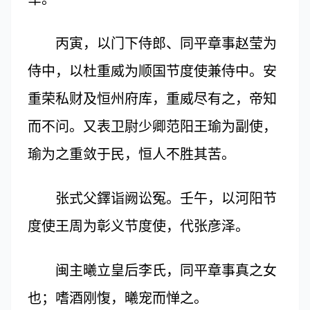
丙寅，以门下侍郎、同平章事赵莹为
侍中，以杜重威为顺国节度使兼侍中。安
重荣私财及恒州府库，重威尽有之，帝知
而不问。又表卫尉少卿范阳王瑜为副使，
瑜为之重敛于民，恒人不胜其苦。
张式父鐸诣阙讼冤。壬午，以河阳节
度使王周为彰义节度使，代张彦泽。
闽主曦立皇后李氏，同平章事真之女
也；嗜酒刚愎，曦宠而惮之。