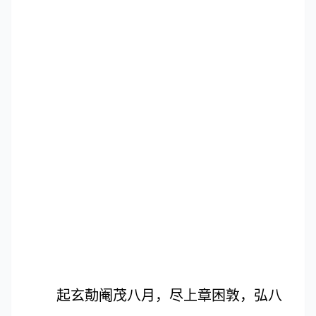
起玄勣阉茂八月，尽上章困敦，弘八