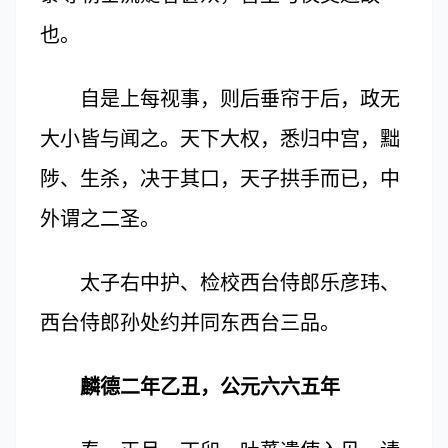
也。
自是上每视事，则后垂帘于后，政无
大小皆与闻之。天下大权，悉归中宫，黜
陟、生杀，决于其口，天子拱手而已，中
外谓之二圣。
太子右中护、检校西台侍郎乐彦玮、
西台侍郎孙处约并同东西台三品。
麟德二年乙丑，公元六六五年