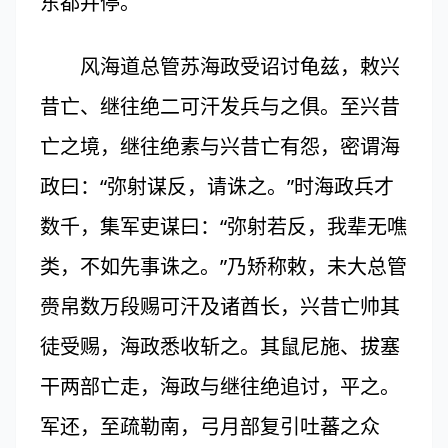
东都并停。
风海道总管苏海政受诏讨龟兹，敕兴
昔亡、继往绝二可汗发兵与之俱。至兴昔
亡之境，继往绝素与兴昔亡有怨，密谓海
政曰：“弥射谋反，请诛之。”时海政兵才
数千，集军吏谋曰：“弥射若反，我辈无噍
类，不如先事诛之。”乃矫称敕，未大总管
赍帛数万段赐可汗及诸酋长，兴昔亡帅其
徒受赐，海政悉收斩之。其鼠尼施、拔塞
干两部亡走，海政与继往绝追讨，平之。
军还，至疏勒南，弓月部复引吐蕃之众