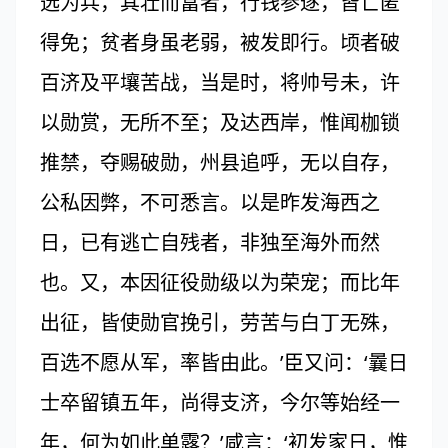
选为兵，其壮而富者，行钱参逐，皆亡匿
得免；贫者身虽老弱，被发即行。顷者破
百济及平壤苦战，当是时，将帅号未，许
以勋赏，无所不至；及达西岸，惟闻枷锁
推禁，夺赐破勋，州县追呼，无以自存，
公私因弊，不可悉言。以是昨发海西之
日，已有逃亡自残者，非独至海外而然
也。又，本因征役勋级以为荣宠；而比年
出征，皆使勋官挽引，劳苦与白丁无殊，
百选不愿从军，率皆由此。’臣又问：‘曩日
士卒留镇五年，尚得支济，今尔等始经一
年，何为如此单露？’咸言：‘初发家日，惟