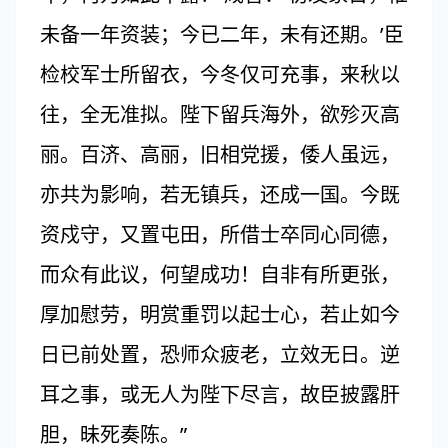
未备一年资装；今已二年，未有还期。’臣
检校军士所留衣，今冬仅可充事，来秋以
往，全无准拟。陛下留兵海外，欲殄灭高
丽。百济、高丽，旧相党援，倭人虽远，
亦共为影响，若无镇兵，还成一国。今既
资戍守，又置屯田，所借士卒同心同德，
而众有此议，何望成功！自非有所更张，
厚加慰劳，明赏重罚以起士心，若止如今
日已前处置，恐师众疲老，立效无日。逆
耳之事，或无人为陛下尽言，故臣披露肝
胆，昧死奏陈。”