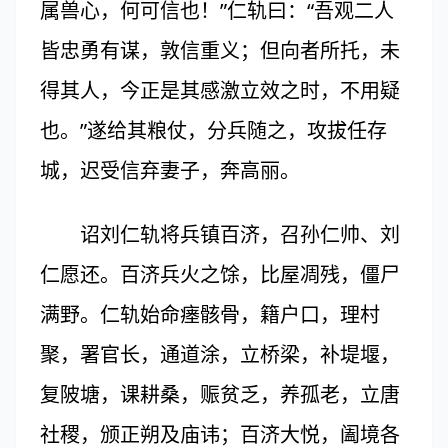
属兽心，何可信也！”仁轨曰：“吾观二人
皆忠勇有谋，敦信重义；但向者所托，未
得其人，今正是其感激立效之时，不用疑
也。”遂给其粮仗，分兵随之，攻拔任存
城，迟受信弃妻子，奔高丽。
诏刘仁轨将兵镇百济，召孙仁帅、刘
仁愿还。百济兵火之馀，比屋凋残，僵尸
满野。仁轨始命瘗骸骨，籍户口，理村
聚，署官长，通道涂，立桥梁，补堤堰，
复陂塘，课耕桑，赈贫乏，养孤老，立唐
社稷，颁正朔及庙讳；百济大悦，阖境各