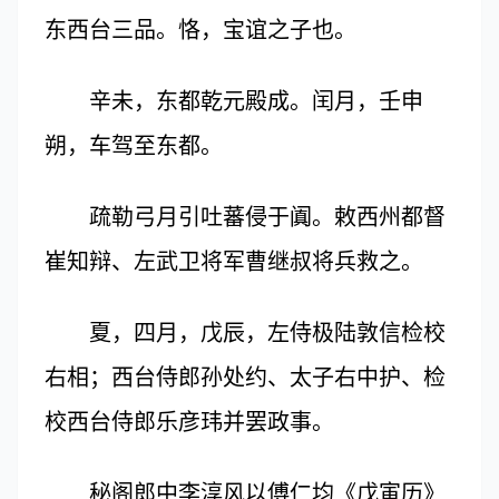
东西台三品。恪，宝谊之子也。
辛未，东都乾元殿成。闰月，壬申
朔，车驾至东都。
疏勒弓月引吐蕃侵于阗。敕西州都督
崔知辩、左武卫将军曹继叔将兵救之。
夏，四月，戊辰，左侍极陆敦信检校
右相；西台侍郎孙处约、太子右中护、检
校西台侍郎乐彦玮并罢政事。
秘阁郎中李淳风以傅仁均《戊寅历》