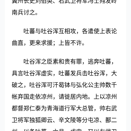
冀州长史刘伯英、右武卫将军冯士翙发岭
南兵讨之。
吐蕃与吐谷浑互相攻，各遣使上表论
曲直，更来求援；上皆不许。
吐谷浑之臣素和贵有罪，逃奔吐蕃，
具言吐谷浑虚实，吐蕃发兵击吐谷浑，大
破之，吐谷浑可汗曷钵与弘化公主帅数千
帐弃国走依凉州，请徙居内地。上以凉州
都督郑仁泰为青海道行军大总管，帅右武
卫将军独狐卿云、辛文陵等分屯凉、鄯二