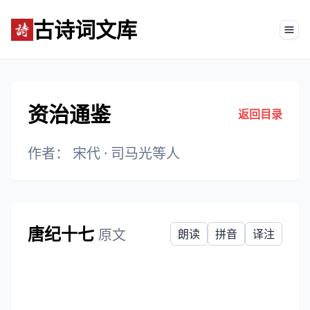
古诗词文库
Tog
资治通鉴
返回目录
作者： 宋代 ·
司马光等人
唐纪十七
原文
朗读
拼音
译注