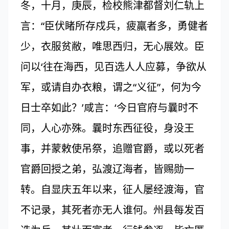
冬，十月，庚辰，检校熊津都督刘仁轨上
言：“臣伏睹所存戍兵，疲羸者多，勇健者
少，衣服贫敝，唯思西归，无心展效。臣
问以‘往在海西，见百选人人应募，争欲从
军，或请自办衣粮，谓之“义征”，何为今
日士卒如此？’咸言：‘今日官府与曩时不
同，人心亦殊。曩时东西征役，身没王
事，并蒙敕使吊祭，追赠官爵，或以死者
官爵回授之弟，弘渡辽海者，皆赐勋一
转。自显庆五年以来，征人屡经渡海，官
不记录，其死者亦无人谁何。州县每发百