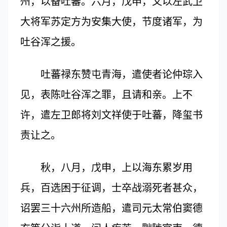
州，以备吐蕃。六月，戊申，又以左武卫
大将军苏定方为安集大使，节度诸军，为
吐谷浑之援。
吐蕃禄东赞屯青海，遣使者论仲琮入
见，表陈吐谷浑之罪，且请和亲。上不
许，遣左卫郎将刘文祥使于吐蕃，降玺书
责让之。
秋，八月，戊申，上以海东累岁用
兵，百选困于征调，士卒战溺死者甚众，
诏罢三十六州所造船，遣司元太常伯窦德