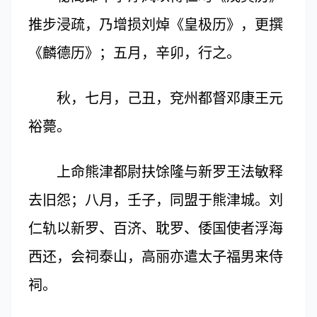
推步浸疏，乃增损刘焯《皇极历》，更撰
《麟德历》；五月，辛卯，行之。
秋，七月，己丑，兗州都督邓康王元
裕薨。
上命熊津都尉扶馀隆与新罗王法敏释
去旧怨；八月，壬子，同盟于熊津城。刘
仁轨以新罗、百济、耽罗、倭国使者浮海
西还，会祠泰山，高丽亦遣太子福男来侍
祠。