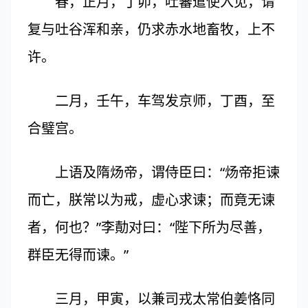
春，正月，丁卯，吐蕃遣使入见，请
复与吐谷浑和亲，仍求赤水地畜牧，上不
许。
二月，壬午，车驾发京师，丁酉，至
合璧宫。
上语及隋炀帝，谓侍臣曰：“炀帝拒谏
而亡，朕常以为戒，虚心求谏；而竟无谏
者，何也？”李勣对曰：“陛下所为尽善，
群臣无得而谏。”
三月，甲寅，以兼司戎太常伯姜恪同