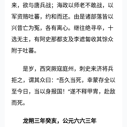
来，欲与唐兵战；海政以师老不敢战，以
军资赂吐蕃，约和而还。由是诸部落皆以
兴昔亡为冤，各有离心。继往绝寻卒，十
选无主，有阿史那都支及李遮匐收其馀众
附于吐蕃。
是岁，西突厥寇庭州，刺史来济将兵
拒之，谓其众曰：“吾久当死，幸蒙存全以
至今日，当以身报国！”遂不释甲胄，赴敌
而死。
龙朔三年癸亥，公元六六三年