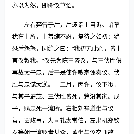
亦以为然，即命仪草诏。
左右奔告于后，后遽诣上自诉。诏草
犹在上所，上羞缩不忍，复待之如初；犹
恐后怨怒，因绐之曰：“我初无此心，皆上
官仪教我。”仪先为陈王咨议，与王伏胜俱
事故太子忠，后于是使许敬宗诬奏仪、伏
胜与忠谋大逆。十二月，丙许，仪下狱，
与其子庭芝、王伏胜皆死，籍没其家。戊
子，赐忠死于流所。右相刘祥道坐与仪
善，罢政事，为司礼太常伯，左肃机郑钦
泰等朝士流贬者甚众，皆坐与仪交通故