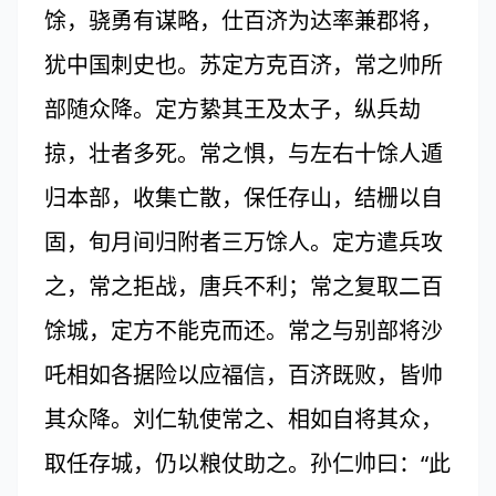
馀，骁勇有谋略，仕百济为达率兼郡将，
犹中国刺史也。苏定方克百济，常之帅所
部随众降。定方絷其王及太子，纵兵劫
掠，壮者多死。常之惧，与左右十馀人遁
归本部，收集亡散，保任存山，结栅以自
固，旬月间归附者三万馀人。定方遣兵攻
之，常之拒战，唐兵不利；常之复取二百
馀城，定方不能克而还。常之与别部将沙
吒相如各据险以应福信，百济既败，皆帅
其众降。刘仁轨使常之、相如自将其众，
取任存城，仍以粮仗助之。孙仁帅曰：“此