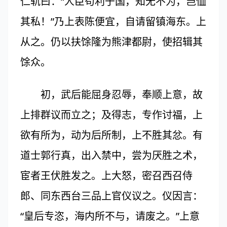
仁轨曰：“人臣苟利于国，知无不为，岂恤
其私！”乃上表陈便宜，自请留镇海东。上
从之。仍以扶馀隆为熊津都尉，使招辑其
馀众。
初，武后能屈身忍辱，奉顺上意，故
上排群议而立之；及得志，专作讨福，上
欲有所为，动为后所制，上不胜其忿。有
道士郭行真，出入禁中，尝为厌胜之术，
宦者王伏胜发之。上大怒，密召西召侍
郎、同东西台三品上官仪议之。仪因言：
“皇后专恣，海内所不与，请废之。”上意