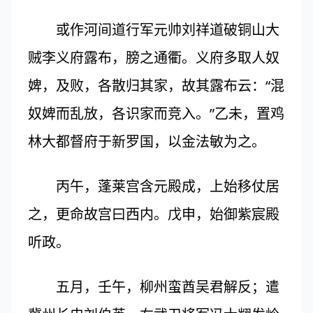
或作河间道行军元帅刘祥道破铜山大
贼李义府露布，膀之通衢。义府多取人奴
婢，及败，各散归其家，故其露布云：“混
奴婢而乱放，各识家而竞入。”乙未，置鸡
林大都督府于新罗国，以金法敏为之。
丙午，蓬莱宫含元殿成，上始移仗居
之，更命故宫曰西内。戊申，始御紫宸殿
听政。
五月，壬午，柳州蛮酋吴君解反；遣