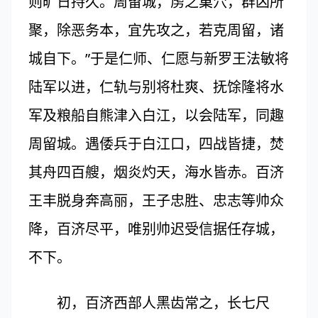
则旷日持久。周留城，虏之巢穴，群凶所
聚，除恶务本，宜先攻之，若克周留，诸
城自下。”于是仁师、仁愿与新罗王法敏将
陆军以进，仁轨与别将杜爽、抚馀隆将水
军及粮船自熊津入白江，以会陆军，同趣
周留城。遇倭兵于白江口，四战皆捷，焚
其舟四百艘，烟炎灼天，海水皆赤。百济
王丰脱身奔高丽，王子忠胜、忠志等帅众
降，百济尽平，唯别帅迟受信据任存城，
不下。
初，百济西部人黑齿常之，长七尺