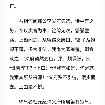
官。
右相河间郡公李义府典选，恃中宫之
势，专以卖官为事，铨综无次，怨讟盈
路，上颇闻之，从容谓义府曰：“卿子及婿
颇不谨，多为非法。我尚为卿掩覆，卿宜
戒之！”义府勃然变色，颈、颊俱张，曰：
“谁告陛下？”上曰：“但我言如是，何必就
我索其所从得邪！”义府殊不引咎，缓步而
去。上由是不悦。
望气者杜元纪谓义府所居第有狱气，