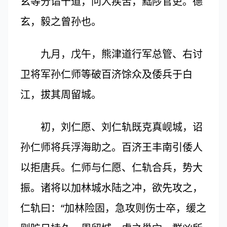
玄等分诣十道，问人疾苦，黜陟官吏。德
玄，毅之曾孙也。
九月，戊午，熊津道行军总管、右讨
卫将军孙仁师等破百济馀众及倭兵于白
江，拔其周留城。
初，刘仁愿、刘仁轨既克真岘城，诏
孙仁师将兵浮海助之。百济王丰南引倭人
以拒唐兵。仁师与仁愿、仁轨合兵，势大
振。诸将以加林城水陆之冲，欲先攻之，
仁轨曰：“加林险固，急攻则伤士卒，缓之