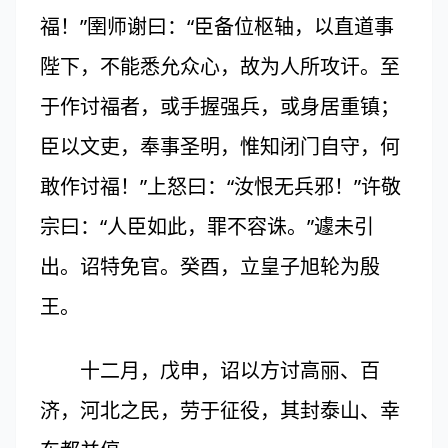
福！”圉师谢曰：“臣备位枢轴，以直道事
陛下，不能悉允众心，故为人所攻讦。至
于作讨福者，或手握强兵，或身居重镇；
臣以文吏，奉事圣明，惟知闭门自守，何
敢作讨福！”上怒曰：“汝恨无兵邪！”许敬
宗曰：“人臣如此，罪不容诛。”遽未引
出。诏特免官。癸酉，立皇子旭轮为殷
王。
十二月，戊申，诏以方讨高丽、百
济，河北之民，劳于征役，其封泰山、幸