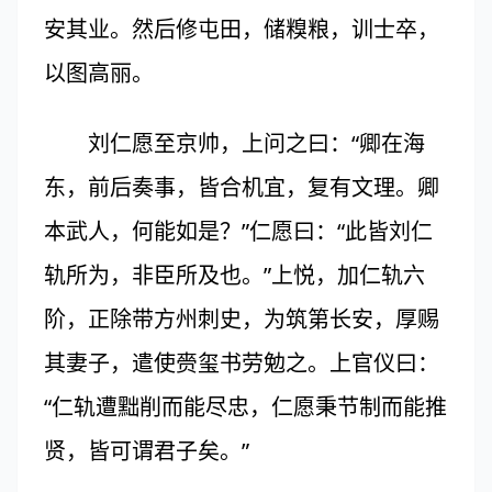
安其业。然后修屯田，储糗粮，训士卒，
以图高丽。
刘仁愿至京帅，上问之曰：“卿在海
东，前后奏事，皆合机宜，复有文理。卿
本武人，何能如是？”仁愿曰：“此皆刘仁
轨所为，非臣所及也。”上悦，加仁轨六
阶，正除带方州刺史，为筑第长安，厚赐
其妻子，遣使赍玺书劳勉之。上官仪曰：
“仁轨遭黜削而能尽忠，仁愿秉节制而能推
贤，皆可谓君子矣。”