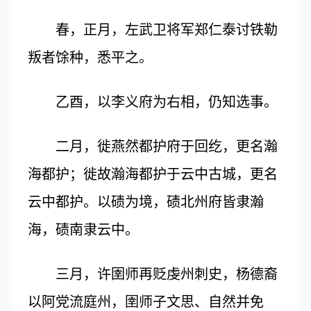
春，正月，左武卫将军郑仁泰讨铁勒
叛者馀种，悉平之。
乙酉，以李义府为右相，仍知选事。
二月，徙燕然都护府于回纥，更名瀚
海都护；徙故瀚海都护于云中古城，更名
云中都护。以碛为境，碛北州府皆隶瀚
海，碛南隶云中。
三月，许圉师再贬虔州刺史，杨德裔
以阿党流庭州，圉师子文思、自然并免