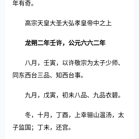
年有奇。
高宗天皇大圣大弘孝皇帝中之上
龙朔二年壬许，公元六六二年
八月，壬寅，以许敬宗为太子少师、
同东西台三品、知西台事。
九月，戊寅，初未八品、九品衣碧。
冬，十月，丁酉，上幸骊山温汤，太
子监国；丁未，还宫。