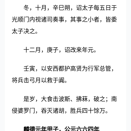
冬，十月，辛巳朔，诏太子每五日于
光顺门内视诸司奏事，其事之小者，皆委
太子决之。
十二月，庚子，诏改来年元。
壬寅，以安西都护高贤为行军总管，
将兵击弓月以救于阗。
是岁，大食击波斯、拂菻，破之；南
侵婆罗门，吞灭诸胡，胜兵四十馀万。
麟德元年甲子，公元六六四年