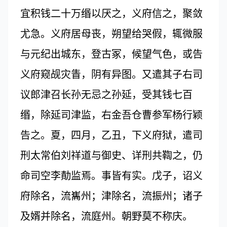
宜积钱二十万缗以厌之，义府信之，聚敛
尤急。义府居母丧，朔望给哭假，辄微服
与元纪出城东，登古冢，候望气色，或告
义府窥觇灾眚，阴有异图。又遣其子右司
议郎津召长孙无忌之孙延，受其钱七百
缗，除延司津监，右金吾仓曹参军杨行颖
告之。夏，四月，乙丑，下义府狱，遣司
刑太常伯刘祥道与御史、详刑共鞫之，仍
命司空李勣监焉。事皆有实。戊子，诏义
府除名，流巂州；津除名，流振州；诸子
及婿并除名，流庭州。朝野莫不称庆。