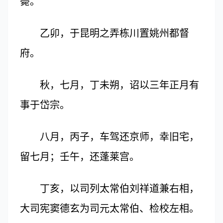
薨。
乙卯，于昆明之弄栋川置姚州都督
府。
秋，七月，丁未朔，诏以三年正月有
事于岱宗。
八月，丙子，车驾还京师，幸旧宅，
留七月；壬午，还蓬莱宫。
丁亥，以司列太常伯刘祥道兼右相，
大司宪窦德玄为司元太常伯、检校左相。