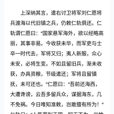
上深纳其言，遣右讨卫将军刘仁愿将
兵渡海以代旧镇之兵，仍敕仁轨俱还。仁
轨谓仁愿曰：“国家悬军海外，欲以经略高
丽，其事非易。今收获未毕，而军吏与士
卒一时代去，军将又归；夷人新服，众心
未安，必将生变。不如且留旧兵，渐未收
获，办具资粮，节级遣还；军将且留镇
抚，未可还也。”仁愿曰：“吾前还海西，
大遭谗谤，云吾多留兵众，谋据海东，几
不免祸。今日唯知准敕，岂敢擅有所为！”