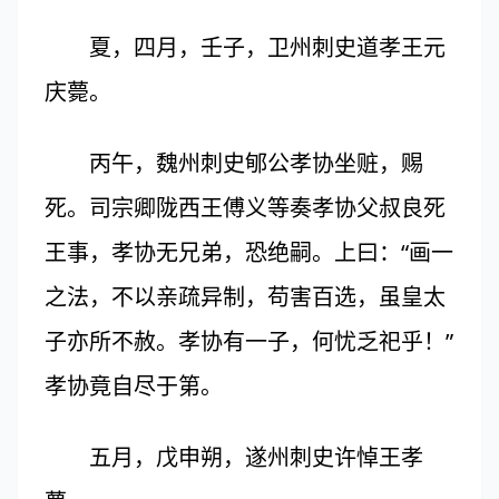
夏，四月，壬子，卫州刺史道孝王元
庆薨。
丙午，魏州刺史郇公孝协坐赃，赐
死。司宗卿陇西王傅义等奏孝协父叔良死
王事，孝协无兄弟，恐绝嗣。上曰：“画一
之法，不以亲疏异制，苟害百选，虽皇太
子亦所不赦。孝协有一子，何忧乏祀乎！”
孝协竟自尽于第。
五月，戊申朔，遂州刺史许悼王孝