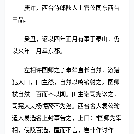
庚许，西台侍郎陕人上官仪同东西台
三品。
癸丑，诏以四年正月有事于泰山，仍
以来年二月幸东都。
左相许圉师之子奉辇直长自然，游猎
犯人田，田主怒，自然以鸣镝射之。圉师
杖自然一百而不以闻。田主诣司宪讼之，
司宪大夫杨德裔不为治。西台舍人袁公瑜
遣人易选名上封事告之，上曰：“圉师为宰
相，侵陵百选，匿而不言，岂非作讨作